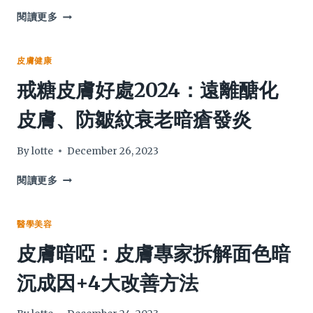
膏
乳
戒
閱讀更多
油
類
木
2024：
果
女
皮膚健康
油
嬰
戒糖皮膚好處2024：遠離醣化
用
類
法
固
皮膚、防皺紋衰老暗瘡發炎
功
醇
效
戒
Q&A
斷
By
lotte
December 26, 2023
期
4
戒
閱讀更多
個
糖
月
皮
過
膚
醫學美容
程
好
皮膚暗啞：皮膚專家拆解面色暗
反
處
應
2024：
沉成因+4大改善方法
令
遠
媽
離
媽
醣