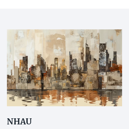
Page
3
因
貼
解
士
構
+去
斑
治
療
淡
斑
食
療
藥
膏
推
薦
NHAU