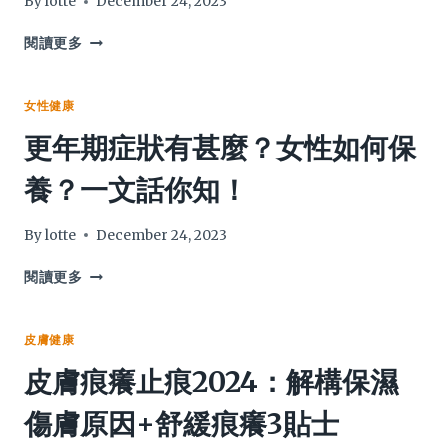
By
lotte
December 24, 2023
痛
化
心
皮
皮
閱讀更多
膚、
膚
防
暗
皺
啞：
女性健康
紋
皮
更年期症狀有甚麼？女性如何保
衰
膚
老
專
養？一文話你知！
暗
家
瘡
拆
發
解
By
lotte
December 24, 2023
炎
面
色
更
閱讀更多
暗
年
沉
期
成
症
皮膚健康
因
狀
皮膚痕癢止痕2024：解構保濕
+4
有
大
甚
傷膚原因+舒緩痕癢3貼士
改
麼？
善
女