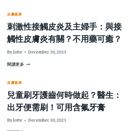
盞
花
油
皮膚健康
懶
刺激性接觸皮炎及主婦手：與接
人
包
觸性皮膚炎有關？不用藥可癒？
|
護
膚
By
lotte
December 30, 2023
濕
疹
刺
閱讀更多
效
激
用
性
解
接
皮膚健康
說
觸
兒童刷牙護齒何時做起？醫生：
+止
皮
痕
炎
出牙便需刷！可用含氟牙膏
護
及
膚
主
品
婦
By
lotte
December 30, 2023
推
手：
介
與