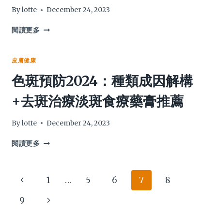
方
性
By
lotte
December 24, 2023
法
如
何
皮
閱讀更多
保
膚
養？
痕
一
癢
皮膚健康
文
止
色斑預防2024：種類成因解構
話
痕
你
2024：
+去斑治療淡斑食療藥膏推薦
知！
解
構
保
By
lotte
December 24, 2023
濕
傷
色
閱讀更多
膚
斑
原
預
因
防
Page
Previous
1
…
5
6
7
8
+舒
2024：
緩
種
navigation
Page
Next
9
痕
類
癢
成