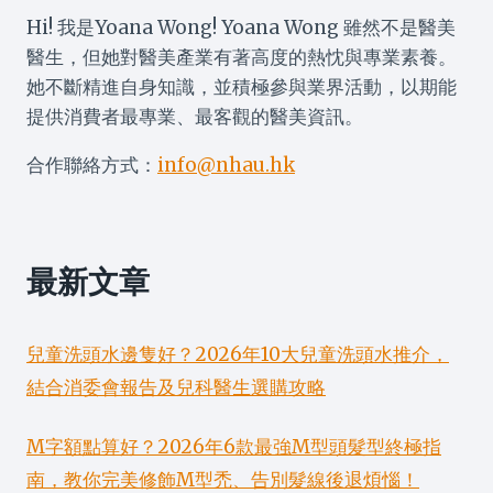
Hi! 我是Yoana Wong! Yoana Wong 雖然不是醫美
醫生，但她對醫美產業有著高度的熱忱與專業素養。
她不斷精進自身知識，並積極參與業界活動，以期能
提供消費者最專業、最客觀的醫美資訊。
合作聯絡方式：
info@nhau.hk
最新文章
兒童洗頭水邊隻好？2026年10大兒童洗頭水推介，
結合消委會報告及兒科醫生選購攻略
M字額點算好？2026年6款最強M型頭髮型終極指
南，教你完美修飾M型禿、告別髮線後退煩惱！