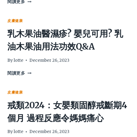
兒
閱讀更多
2024
接
童
觸
刷
性
牙
皮膚健康
皮
護
乳木果油醫濕疹? 嬰兒可用? 乳
膚
齒
炎
何
油木果油用法功效Q&A
有
時
關？
做
不
起？
By
lotte
December 26, 2023
用
醫
藥
生：
乳
閱讀更多
可
出
木
癒？
牙
果
便
油
皮膚健康
需
醫
戒類2024：女嬰類固醇戒斷期4
刷！
濕
可
疹?
個月 過程反應令媽媽痛心
用
嬰
含
兒
氟
可
By
lotte
December 26, 2023
牙
用?