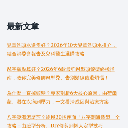
最新文章
兒童洗頭水邊隻好？2026年10大兒童洗頭水推介，
結合消委會報告及兒科醫生選購攻略
M字額點算好？2026年6款最強M型頭髮型終極指
南，教你完美修飾M型禿、告別髮線後退煩惱！
為什麼一直掉頭髮？專家剖析6大核心原因，由荷爾
蒙、潛在疾病到壓力，一文看清成因與治療方案
八字瀏海怎麼剪？終極20招瘦面「八字瀏海造型」全
攻略：由臉型分析、DIY修剪到懶人定型技巧