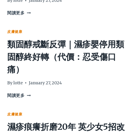
By
lotte
January 27, 2024
甲？
洗
濕
閱讀更多
甲
疹
水
潤
會
膚
皮膚健康
傷
產
類固醇戒斷反彈｜濕疹嬰停用類
甲？
品：
醫
哪
固醇終好轉（代價：忍受傷口
生
款
講
值
痛）
解
推
薦
推
By
lotte
January 27, 2024
介？
哪
類
閱讀更多
款
固
用
醇
後
戒
皮膚健康
致
斷
濕疹痕癢折磨20年 英少女5招改
敏？
反
彈