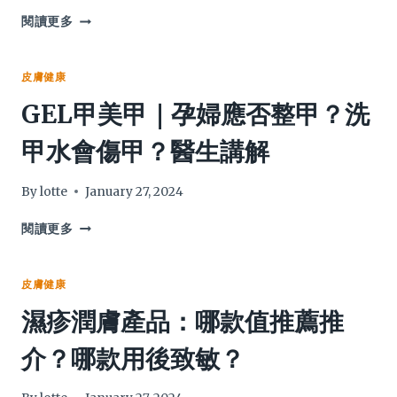
光
防
濕
閱讀更多
敏
改
疹
感
善?
止
多
癢：
皮膚健康
久
禁
GEL甲美甲｜孕婦應否整甲？洗
才
忌
會
食
甲水會傷甲？醫生講解
消
物
失?
+類
固
By
lotte
January 27, 2024
醇
副
GEL
閱讀更多
作
甲
用
美
+止
甲
皮膚健康
痕
｜
濕疹潤膚產品：哪款值推薦推
護
孕
膚
婦
介？哪款用後致敏？
品
應
解
否
說
整