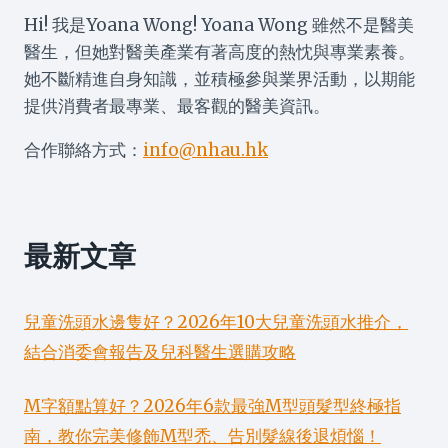
Hi! 我是Yoana Wong! Yoana Wong 雖然不是醫美
醫生，但她對醫美產業有著高度的熱忱與專業素養。
她不斷精進自身知識，並積極參與業界活動，以期能
提供消費者最專業、最客觀的醫美資訊。
合作聯絡方式：
info@nhau.hk
最新文章
兒童洗頭水邊隻好？2026年10大兒童洗頭水推介，
結合消委會報告及兒科醫生選購攻略
M字額點算好？2026年6款最強M型頭髮型終極指
南，教你完美修飾M型禿、告別髮線後退煩惱！