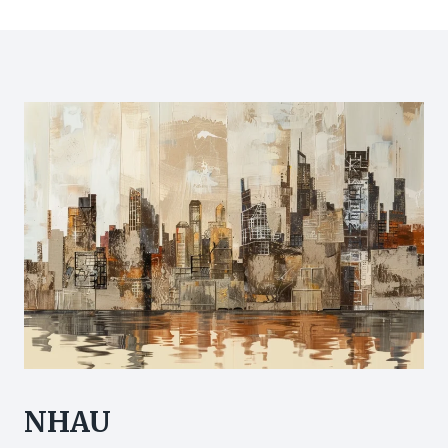
navigation
Page
習
嗎？
慣
研
獲
究
新
指
生
運
動
助
改
善
濕
疹
＋
患
者
見
證
NHAU