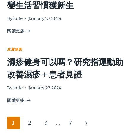
變生活習慣獲新生
｜
濕
疹
By
lotte
January 27, 2024
嬰
停
濕
閱讀更多
用
疹
類
痕
固
癢
皮膚健康
醇
折
濕疹健身可以嗎？研究指運動助
終
磨
好
20
改善濕疹＋患者見證
轉
年
（代
英
價：
少
By
lotte
January 27, 2024
忍
女
受
5
濕
閱讀更多
傷
招
疹
口
改
健
痛）
變
身
Page
Next
1
2
3
…
7
生
可
活
以