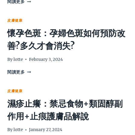
曬
閱讀更多
皮
太
膚
陽
癬/
皮
皮膚健康
汗
膚
懷孕色斑：孕婦色斑如何預防改
癬
過
症
敏？
善?多久才會消失?
狀
一
解
文
說
分
By
lotte
February 3, 2024
2024
清
日
懷
閱讀更多
光
孕
疹
色
／
斑：
皮膚健康
日
孕
濕疹止癢：禁忌食物+類固醇副
光
婦
性
色
作用+止痕護膚品解說
蕁
斑
麻
如
疹
何
By
lotte
January 27, 2024
／
預