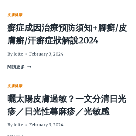
斑
成
因
皮膚健康
全
癬症成因治療預防須知+腳癬/皮
面
解
膚癬/汗癬症狀解說2024
析：
從
預
By
lotte
February 3, 2024
防、
去
癬
閱讀更多
除
症
到
成
治
因
皮膚健康
療
治
曬太陽皮膚過敏？一文分清日光
後
療
的
預
疹／日光性蕁麻疹／光敏感
護
防
理
須
知
By
lotte
February 3, 2024
+腳
癬/