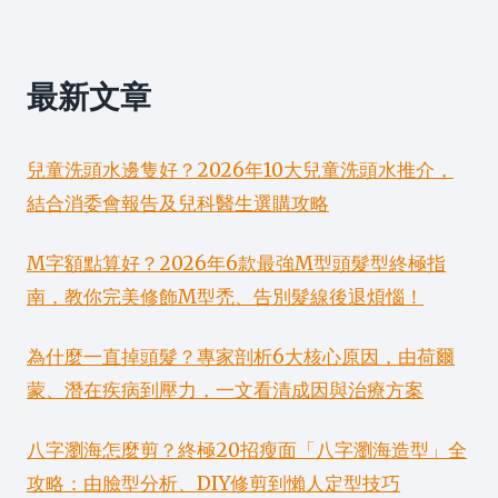
最新文章
兒童洗頭水邊隻好？2026年10大兒童洗頭水推介，
結合消委會報告及兒科醫生選購攻略
M字額點算好？2026年6款最強M型頭髮型終極指
南，教你完美修飾M型禿、告別髮線後退煩惱！
為什麼一直掉頭髮？專家剖析6大核心原因，由荷爾
蒙、潛在疾病到壓力，一文看清成因與治療方案
八字瀏海怎麼剪？終極20招瘦面「八字瀏海造型」全
攻略：由臉型分析、DIY修剪到懶人定型技巧