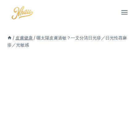
Skip
to
content
/
皮膚健康
/
曬太陽皮膚過敏？一文分清日光疹／日光性蕁麻
疹／光敏感