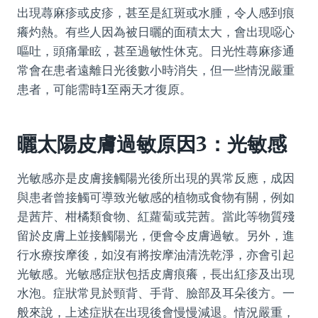
出現蕁麻疹或皮疹，甚至是紅斑或水腫，令人感到痕
癢灼熱。有些人因為被日曬的面積太大，會出現噁心
嘔吐，頭痛暈眩，甚至過敏性休克。日光性蕁麻疹通
常會在患者遠離日光後數小時消失，但一些情況嚴重
患者，可能需時1至兩天才復原。
曬太陽皮膚過敏原因3：光敏感
光敏感亦是皮膚接觸陽光後所出現的異常反應，成因
與患者曾接觸可導致光敏感的植物或食物有關，例如
是茜芹、柑橘類食物、紅蘿蔔或芫茜。當此等物質殘
留於皮膚上並接觸陽光，便會令皮膚過敏。另外，進
行水療按摩後，如沒有將按摩油清洗乾淨，亦會引起
光敏感。光敏感症狀包括皮膚痕癢，長出紅疹及出現
水泡。症狀常見於頸背、手背、臉部及耳朵後方。一
般來說，上述症狀在出現後會慢慢減退。情況嚴重，