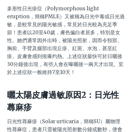
多形性日光疹症（Polymorphous light
eruption，簡稱PMLE）又被稱為日光中毒或日光過
敏，是較常見的陽光敏感，常見於日光較為充足季
節！患者以20至40歲，膚色偏白者居多，特別是女
性。她們通常因外出時，被陽光照射，因而令頸部、
胸前、手臂及腿部出現丘疹、紅斑、水泡，甚至紅
疹。皮膚會感到痕癢灼熱。上述症狀最快可於日曬後
30分鐘後出現，有些人會在曝曬後一兩天才出現。至
於上述症狀一般維持7至10天！
曬太陽皮膚過敏原因2：日光性
蕁麻疹
日光性蕁麻疹（Solar urticaria，簡稱SU）屬物理
性蕁麻症，患者只需被陽光照射數分鐘或數秒，便會