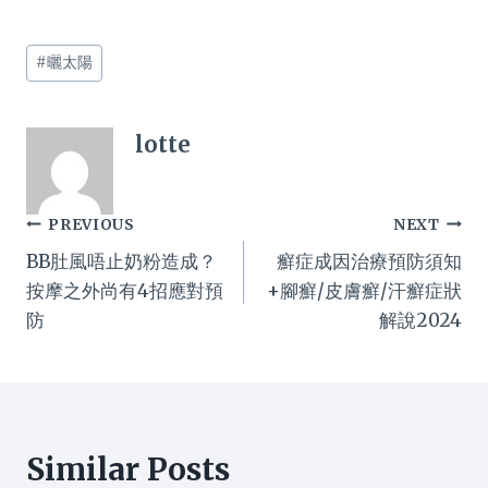
Post
#
曬太陽
Tags:
lotte
Post
PREVIOUS
NEXT
BB肚風唔止奶粉造成？
癬症成因治療預防須知
navigation
按摩之外尚有4招應對預
+腳癬/皮膚癬/汗癬症狀
防
解說2024
Similar Posts