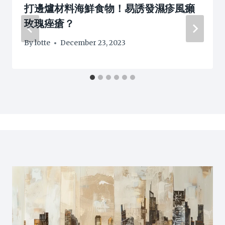
打邊爐材料海鮮食物！易誘發濕疹風癩
玫瑰痤瘡？
By
lotte
December 23, 2023