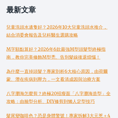
最新文章
兒童洗頭水邊隻好？2026年10大兒童洗頭水推介，
結合消委會報告及兒科醫生選購攻略
M字額點算好？2026年6款最強M型頭髮型終極指
南，教你完美修飾M型禿、告別髮線後退煩惱！
為什麼一直掉頭髮？專家剖析6大核心原因，由荷爾
蒙、潛在疾病到壓力，一文看清成因與治療方案
八字瀏海怎麼剪？終極20招瘦面「八字瀏海造型」全
攻略：由臉型分析、DIY修剪到懶人定型技巧
髮尾變咖啡色？恐是身體警號！專家拆解3大元兇＋4