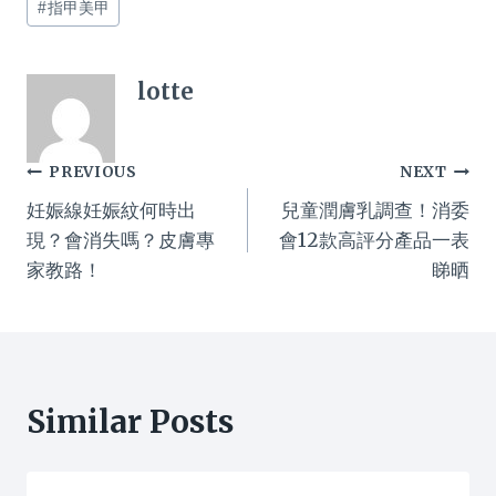
#
指甲美甲
Tags:
lotte
Post
PREVIOUS
NEXT
妊娠線妊娠紋何時出
兒童潤膚乳調查！消委
navigation
現？會消失嗎？皮膚專
會12款高評分產品一表
家教路！
睇晒
Similar Posts