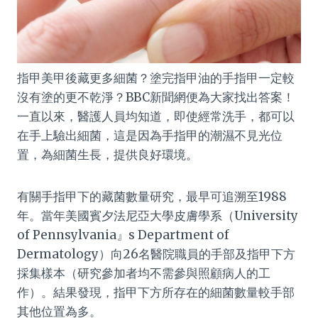
指甲美甲後藏更多細菌？塗完指甲油的手指甲一定較
沒有塗的更不乾淨？BBC新聞網便為大家找出答案！
一直以來，醫護人員均知道，即使經常洗手，都可以
在手上驗出細菌，這是因為手指甲的潮濕不見光位
置，為細菌生長，提供良好環境。
有關手指甲下的藏菌數量研究，最早可追溯至1988
年。當年美國賓夕法尼亞大學皮膚學系（University
of Pennsylvania』s Department of
Dermatology）向26名醫院職員的手部及指甲下方
採集樣本（研究參加者均不需參與照顧病人的工
作）。結果發現，指甲下方所存在的細菌數量較手部
其他位置為多。