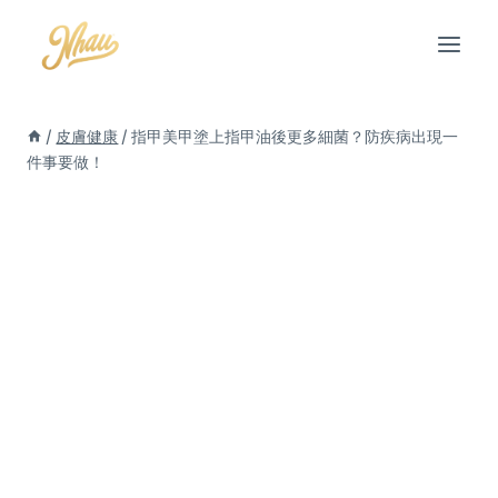
Skip
to
content
/
皮膚健康
/
指甲美甲塗上指甲油後更多細菌？防疾病出現一
件事要做！