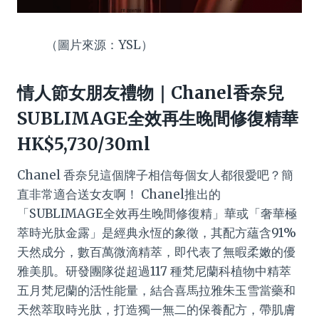
（圖片來源：YSL）
情人節女朋友禮物｜Chanel香奈兒
SUBLIMAGE全效再生晚間修復精華
HK$5,730/30ml
Chanel 香奈兒這個牌子相信每個女人都很愛吧？簡
直非常適合送女友啊！ Chanel推出的
「SUBLIMAGE全效再生晚間修復精」華或「奢華極
萃時光肽金露」是經典永恆的象徵，其配方蘊含91%
天然成分，數百萬微滴精萃，即代表了無暇柔嫩的優
雅美肌。研發團隊從超過117 種梵尼蘭科植物中精萃
五月梵尼蘭的活性能量，結合喜馬拉雅朱玉雪當藥和
天然萃取時光肽，打造獨一無二的保養配方，帶肌膚