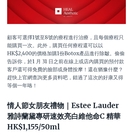
顧客可選擇1號至8號的療程進行治療，且每個療程只
能購買一次。此外，購買任何療程還可以以
HK$2,400的價格加購1份Botox產品進行除皺。偷偷
告訴你，於1 月 31 日之前在線上或店內購買的預付款
客戶還可得免費的臉部或身體按摩！還在猶豫什麼？
趕快上官網查詢更多資料吧，錯過了這次的好康又得
等個一年咯！
情人節女朋友禮物｜Estee Lauder
雅詩蘭黛專研速效亮白維他命C 精華
HK$1,155/50ml