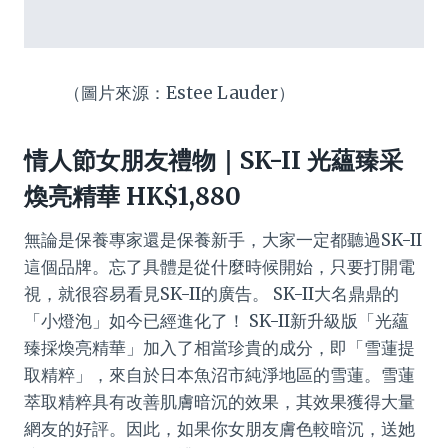
（圖片來源：Estee Lauder）
情人節女朋友禮物｜SK-II 光蘊臻采
煥亮精華 HK$1,880
無論是保養專家還是保養新手，大家一定都聽過SK-II
這個品牌。忘了具體是從什麼時候開始，只要打開電
視，就很容易看見SK-II的廣告。 SK-II大名鼎鼎的
「小燈泡」如今已經進化了！ SK-II新升級版「光蘊
臻採煥亮精華」加入了相當珍貴的成分，即「雪蓮提
取精粹」，來自於日本魚沼市純淨地區的雪蓮。雪蓮
萃取精粹具有改善肌膚暗沉的效果，其效果獲得大量
網友的好評。因此，如果你女朋友膚色較暗沉，送她