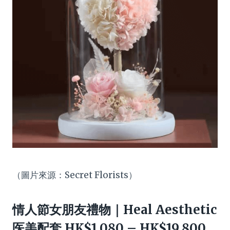
（圖片來源：Secret Florists）
情人節女朋友禮物｜Heal Aesthetic
医美配套 HK$1,080 – HK$19,800