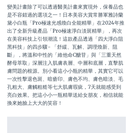
變美計畫除了可以透過醫美計畫來實現外，保養品也
是不容錯過的選項之一！日本美容大賞常勝軍雅詩蘭
黛小白瓶「Pro極速光感煥白全能精華」在2024年推
出了全新升級產品「Pro極速淨白淡斑精華」，再次
在美容科技上引領潮流！這款產品透過「四大淨白阻
黑科技」的四步驟- 「舒緩、瓦解、調理煥新、阻
斷」，將溫和中性的「維他命C醣苷」與「三重天然
酵母萃取」深層注入肌膚表層、中層和底層，直擊肌
膚問題的根源。別小看這小小瓶的精華，其實它可以
一次性擊退色斑、暗瘡印、膚色不均、膚色暗淡、毛
孔粗大、膚觸粗糙等七大肌膚瑕疵，7天就能感受到
亮白效果。把這小小一瓶精華送給女朋友，相信就能
換來她臉上大大的笑容！