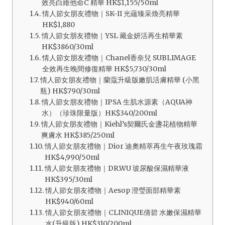
效亮白維他命C 精華 HK$1,155/50ml
情人節女朋友禮物｜SK-II 光蘊臻采煥亮精華
HK$1,880
情人節女朋友禮物｜YSL 藏金妍活再生精華素
HK$3860/30ml
情人節女朋友禮物｜Chanel香奈兒 SUBLIMAGE
全效再生晚間修復精華 HK$5,730/30ml
情人節女朋友禮物｜蘭蔻升級版嫩肌活膚精華 (小黑
瓶) HK$790/30ml
情人節女朋友禮物｜IPSA 生肌水源素（AQUA神
水）（珍珠限量版）HK$340/200ml
情人節女朋友禮物｜Kiehl’s契爾氏金盞花植物精華
爽膚水 HK$385/250ml
情人節女朋友禮物｜Dior 迪奧精萃再生午夜玫瑰霜
HK$4,990/50ml
情人節女朋友禮物｜DR.WU 玻尿酸保濕精華液
HK$395/30ml
情人節女朋友禮物｜Aesop 澄瑩面部精華素
HK$940/60ml
情人節女朋友禮物｜CLINIQUE倩碧 水嫩保濕精華
水(升級版) HK$310/200ml