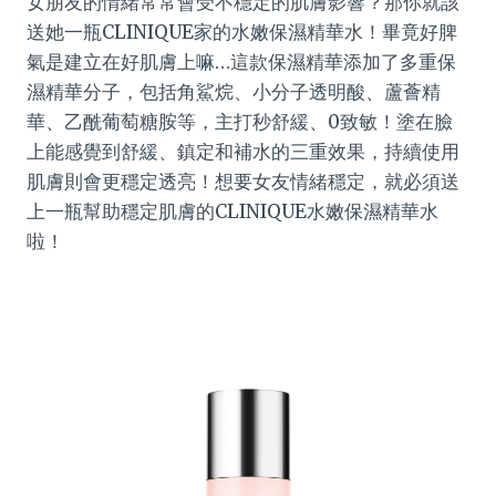
女朋友的情緒常常會受不穩定的肌膚影響？那你就該
送她一瓶CLINIQUE家的水嫩保濕精華水！畢竟好脾
氣是建立在好肌膚上嘛…這款保濕精華添加了多重保
濕精華分子，包括角鯊烷、小分子透明酸、蘆薈精
華、乙酰葡萄糖胺等，主打秒舒緩、0致敏！塗在臉
上能感覺到舒緩、鎮定和補水的三重效果，持續使用
肌膚則會更穩定透亮！想要女友情緒穩定，就必須送
上一瓶幫助穩定肌膚的CLINIQUE水嫩保濕精華水
啦！