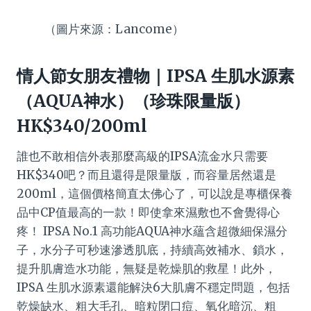
（圖片來源：Lancome）
情人節女朋友禮物｜IPSA 生肌水源素
（AQUA神水）（珍珠限量版）
HK$340/200ml
誰也不敢相信外表那麼高級的IPSA流金水只需要
HK$340吧？而且還得是限量版，而容量居然還是
200ml，這個價格簡直太佛心了，可以說是專櫃保養
品中CP值最高的一款！即使拿來濕敷也不會覺得心
疼！ IPSA No.1 高功能AQUA神水蘊含超微細保濕分
子，水分子可秒速滲透肌底，持續高效補水、鎖水，
提升肌膚造水功能，無疑是乾燥肌的救星！此外，
IPSA 生肌水源素還能解決6大肌膚不穩定問題，包括
乾燥缺水、粗大毛孔、暗粒閉口痘、氧化暗沉、粗