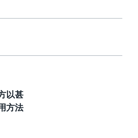
方以甚
用方法