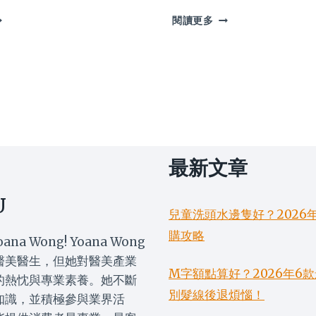
中
閱讀更多
醫
濕
疹
外
用
配
方
以
？
甚
最新文章
麼
藥
材
U
為
兒童洗頭水邊隻好？2026
主？
購攻略
使
oana Wong! Yoana Wong
？
用
醫美醫生，但她對醫美產業
方
M字額點算好？2026年
的熱忱與專業素養。她不斷
法
別髮線後退煩惱！
知識，並積極參與業界活
禁
忌