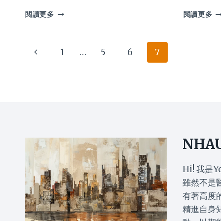
牛
中
閱讀更多
閱讀更多
皮
醫
癬
濕
銀
疹
Page
Previous
1
…
5
6
7
屑
食
病
療
navigation
Page
會
有
導
何
致
建
關
議
節
日
炎?
常
治
護
NHA
療
理
護
應
理
如
Hi! 我是Y
戒
何
雖然不是
口
4
有著高度
貼
個
精進自身
士
貼
懶
士