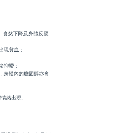
、食慾下降及身體反應
出現貧血；
緒抑鬱；
，身體內的膽固醇亦會
鬱情緒出現。