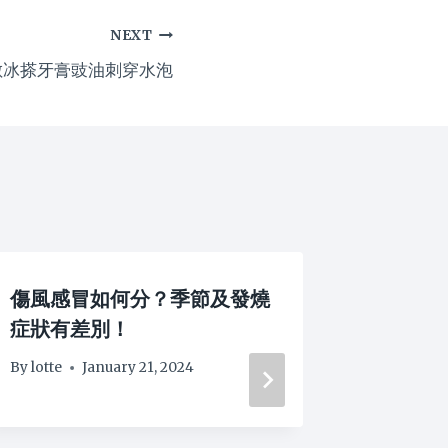
NEXT
敷冰搽牙膏豉油刺穿水泡
傷風感冒如何分？季節及發燒
荷爾蒙
症狀有差別！
生唇毛
By
lotte
January 21, 2024
By
lotte