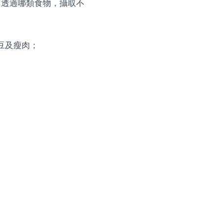
可透過哪類食物，攝取不
豆及瘦肉；