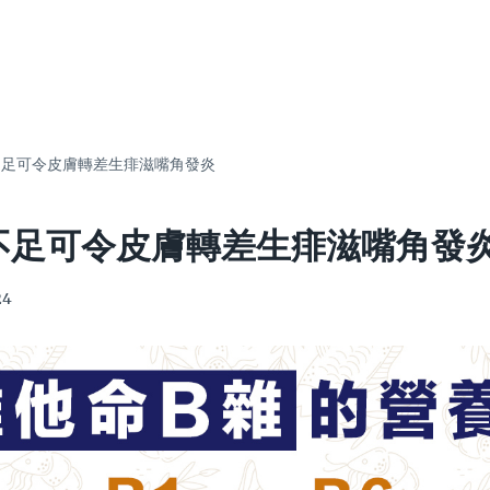
不足可令皮膚轉差生痱滋嘴角發炎
不足可令皮膚轉差生痱滋嘴角發
24