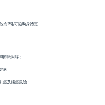
。維他命B雜可協助身體更
調節膽固醇；
健康；
乳癌及腸癌風險；