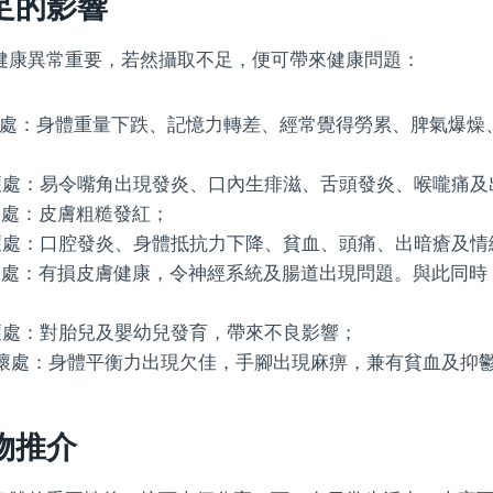
足的影響
健康異常重要，若然攝取不足，便可帶來健康問題：
壞處：身體重量下跌、記憶力轉差、經常覺得勞累、脾氣爆燥
壞處：易令嘴角出現發炎、口內生痱滋、舌頭發炎、喉嚨痛及
壞處：皮膚粗糙發紅；
壞處：口腔發炎、身體抵抗力下降、貧血、頭痛、出暗瘡及情
壞處：有損皮膚健康，令神經系統及腸道出現問題。與此同時
壞處：對胎兒及嬰幼兒發育，帶來不良影響；
的壞處：身體平衡力出現欠佳，手腳出現麻痹，兼有貧血及抑
物推介