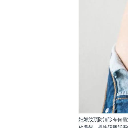
妊娠紋預防消除有何需
於產後，盡快遠離妊娠