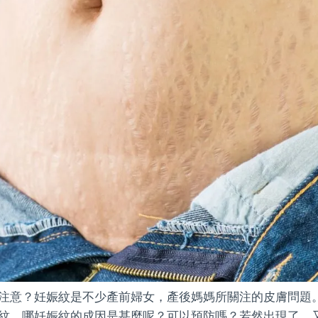
注意？妊娠紋是不少產前婦女，產後媽媽所關注的皮膚問題
紋。哪妊娠紋的成因是甚麼呢？可以預防嗎？若然出現了，