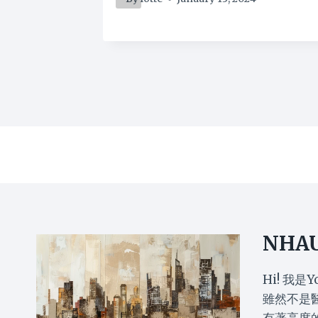
NHA
Hi! 我是Y
雖然不是
有著高度