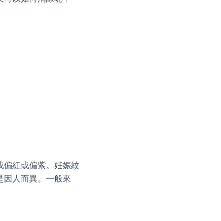
或偏紅或偏紫。妊娠紋
是因人而異。一般來