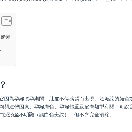
維斷裂
知
？
它因為孕婦懷孕期間，肚皮不停擴張而出現。妊娠紋的顏色
均與遺傳因素、孕婦膚色、孕婦體重及皮膚類型有關，可說
而減淡至不明顯（銀白色斑紋），但不會完全消除。