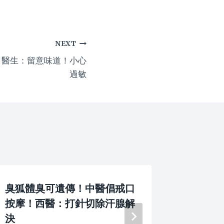
NEXT
！醫生：留意味道！小心
過敏
臭狐體臭可遺傳！中醫倡戒口
傷風感
按摩！西醫：打針切除汗腺解
症狀有
決
By
lotte