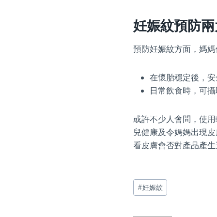
妊娠紋預防兩
預防妊娠紋方面，媽媽
在懷胎穩定後，安
日常飲食時，可攝
或許不少人會問，使用
兒健康及令媽媽出現皮
看皮膚會否對產品產生
Post
#
妊娠紋
Tags: