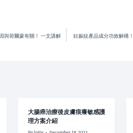
因與荷爾蒙有關！ 一文講解
妊娠紋產品成分功效解構
大腸癌治療後皮膚痕癢敏感護
理方案介紹
By
lotte
December 18, 2023