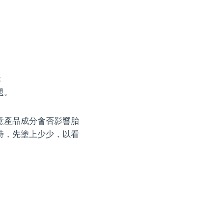
；
題。
意產品成分會否影響胎
時，先塗上少少，以看