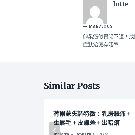
lotte
Post
PREVIOUS
卵巢癌似胃腸不適！成
navigation
症狀治療存活率
Similar Posts
斷尾嗎？
荷爾蒙失調特徵：乳房脹痛＋
生唇毛＋皮膚差＋出暗瘡
By
lotte
January 13, 2024