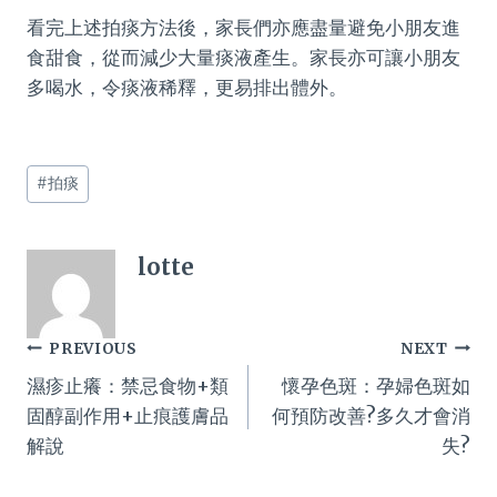
看完上述拍痰方法後，家長們亦應盡量避免小朋友進
食甜食，從而減少大量痰液產生。家長亦可讓小朋友
多喝水，令痰液稀釋，更易排出體外。
Post
#
拍痰
Tags:
lotte
Post
PREVIOUS
NEXT
濕疹止癢：禁忌食物+類
懷孕色斑：孕婦色斑如
navigation
固醇副作用+止痕護膚品
何預防改善?多久才會消
解說
失?