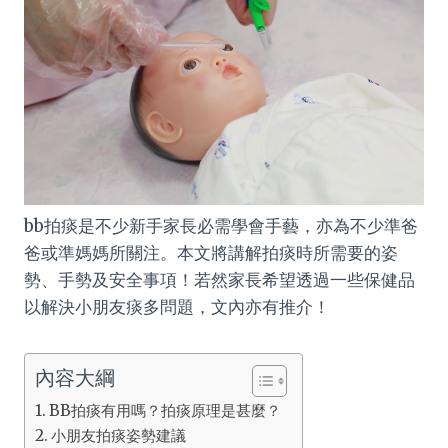
bb拍痰是不少新手家長必需學會手藝，亦為不少準爸
爸或準媽媽所關注。本文將講解拍痰時所需要的姿
勢、手勢及安全事項！若然家長希望透過一些保健品
以解決小朋友痰多問題，文內亦有推介！
內容大綱
BB拍痰有用嗎？拍痰原理是甚麼？
小朋友拍痰姿勢建議