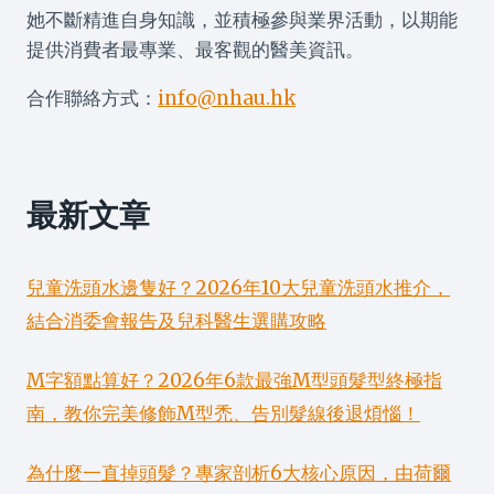
她不斷精進自身知識，並積極參與業界活動，以期能
提供消費者最專業、最客觀的醫美資訊。
合作聯絡方式：
info@nhau.hk
最新文章
兒童洗頭水邊隻好？2026年10大兒童洗頭水推介，
結合消委會報告及兒科醫生選購攻略
M字額點算好？2026年6款最強M型頭髮型終極指
南，教你完美修飾M型禿、告別髮線後退煩惱！
為什麼一直掉頭髮？專家剖析6大核心原因，由荷爾