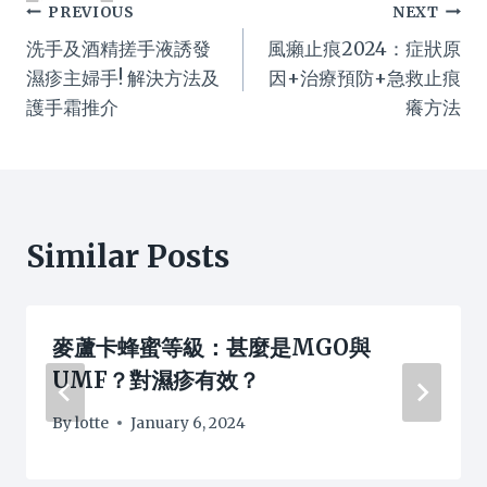
Post
PREVIOUS
NEXT
洗手及酒精搓手液誘發
風癩止痕2024：症狀原
navigation
濕疹主婦手! 解決方法及
因+治療預防+急救止痕
護手霜推介
癢方法
Similar Posts
麥蘆卡蜂蜜等級：甚麼是MGO與
UMF？對濕疹有效？
By
lotte
January 6, 2024