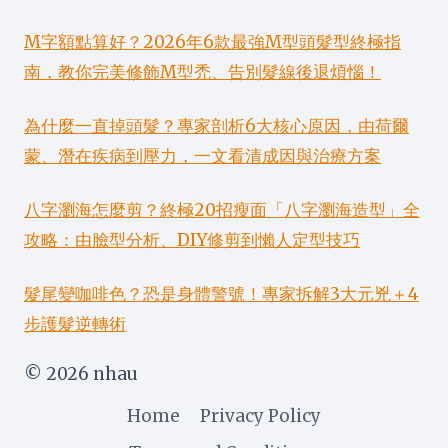
M字額點算好？2026年6款最強M型頭髮型終極指
南，教你完美修飾M型禿、告別髮線後退煩惱！
為什麼一直掉頭髮？專家剖析6大核心原因，由荷爾
蒙、潛在疾病到壓力，一文看清成因與治療方案
八字瀏海怎麼剪？終極20招瘦面「八字瀏海造型」全
攻略：由臉型分析、DIY修剪到懶人定型技巧
髮尾變咖啡色？恐是身體警號！專家拆解3大元兇＋4
步護髮逆轉術
© 2026 nhau
Home
Privacy Policy