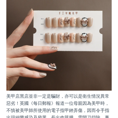
美甲店黑店並非一定是騙財，亦可以是衛生情況異常
惡劣！英國《每日郵報》報道一位母親因為美甲時，
不慎被美甲師所使用的電子指甲銼弄傷，因而令手指
出現細菌感染及發黑，長出肉芽腫，需開刀切除。事