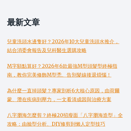
最新文章
兒童洗頭水邊隻好？2026年10大兒童洗頭水推介，
結合消委會報告及兒科醫生選購攻略
M字額點算好？2026年6款最強M型頭髮型終極指
南，教你完美修飾M型禿、告別髮線後退煩惱！
為什麼一直掉頭髮？專家剖析6大核心原因，由荷爾
蒙、潛在疾病到壓力，一文看清成因與治療方案
八字瀏海怎麼剪？終極20招瘦面「八字瀏海造型」全
攻略：由臉型分析、DIY修剪到懶人定型技巧