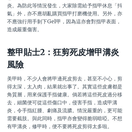
炎。為防此等情況發生，大家除需給予指甲休息「抖
氣」外，亦不應胡亂購買指甲打磨機使用。另外，亦
不應強行用手剝下Gel甲，因為這亦會對指甲表面，
造成嚴重傷害。
整甲貼士2：狂剪死皮增甲溝炎
風險
美甲時，不少人會將甲邊死皮剪去，甚至不小心，剪
得太深，太入肉，結果就出事了。其實這些皮膚都是
角質層，用來保護手指健康。倘若將這些死皮過分移
去，細菌便可從這些傷口中，侵害手指，造成甲溝
炎，令手指紅腫、劇痛及流膿。情況嚴重的，更可能
需要截肢。與此同時，指甲亦會變得脆弱暗啞。不想
有甲溝炎，修甲時，便不要將死皮剪得太多啦。