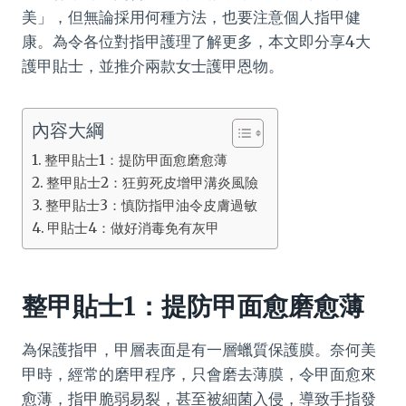
美」，但無論採用何種方法，也要注意個人指甲健
康。為令各位對指甲護理了解更多，本文即分享4大
護甲貼士，並推介兩款女士護甲恩物。
內容大綱
整甲貼士1：提防甲面愈磨愈薄
整甲貼士2：狂剪死皮增甲溝炎風險
整甲貼士3：慎防指甲油令皮膚過敏
甲貼士4：做好消毒免有灰甲
整甲貼士1：提防甲面愈磨愈薄
為保護指甲，甲層表面是有一層蠟質保護膜。奈何美
甲時，經常的磨甲程序，只會磨去薄膜，令甲面愈來
愈薄，指甲脆弱易裂，甚至被細菌入侵，導致手指發