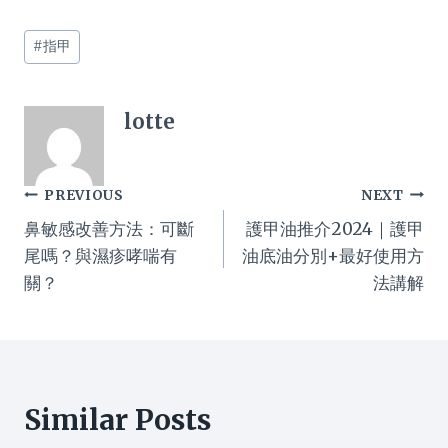
Post
#
指甲
Tags:
lotte
Post
PREVIOUS
NEXT
鼻敏感改善方法：可斷
護甲油推介2024｜護甲
navigation
尾嗎？與濕疹哮喘有
油底油分別+最好使用方
關？
法講解
Similar Posts