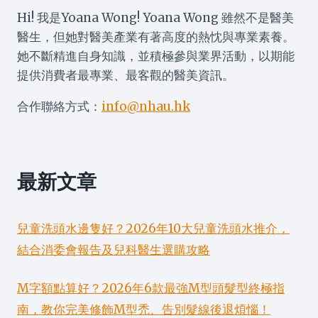
Hi! 我是Yoana Wong! Yoana Wong 雖然不是醫美
醫生，但她對醫美產業有著高度的熱忱與專業素養。
她不斷精進自身知識，並積極參與業界活動，以期能
提供消費者最專業、最客觀的醫美資訊。
合作聯絡方式：
info@nhau.hk
最新文章
兒童洗頭水邊隻好？2026年10大兒童洗頭水推介，
結合消委會報告及兒科醫生選購攻略
M字額點算好？2026年6款最強M型頭髮型終極指
南，教你完美修飾M型禿、告別髮線後退煩惱！