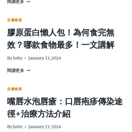
荷
閱讀更多
麼？
爾
優
蒙
質
與
皮膚健康
防
月
膠原蛋白懶人包！為何食完無
曬
經
產
有
效？哪款食物最多！一文講解
品
何
教
關
你
係？
By
lotte
January 13, 2024
揀！
分
泌
膠
閱讀更多
失
原
調
蛋
可
白
皮膚健康
令
懶
嘴唇水泡唇瘡：口唇疱疹傳染途
經
人
期
包！
徑+治療方法介紹
不
為
穩
何
食
By
lotte
January 13, 2024
完