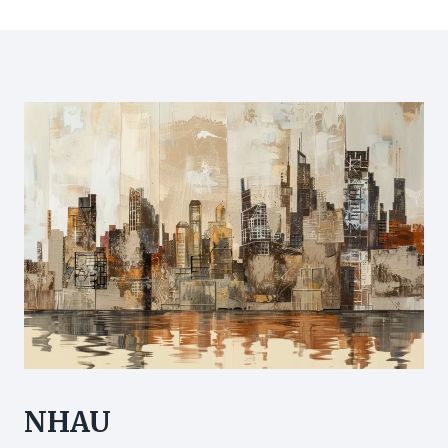
Page
高
房
危
脹
女
痛
性
＋
共
生
通
唇
點
毛
＋
皮
膚
差
＋
出
暗
瘡
NHAU