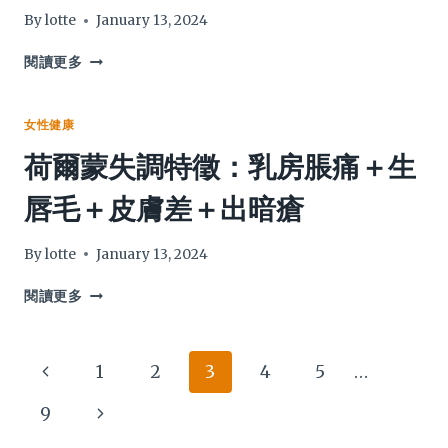
會
手
By
lotte
January 13, 2024
建
腳
議
爛/
荷
閱讀更多
皮
爾
膚
蒙
生
斑
女性健康
癬/
治
荷爾蒙失調特徵：乳房脹痛＋生
灰
療
甲/
方
唇毛＋皮膚差＋出暗瘡
香
法
港
比
腳
較
By
lotte
January 13, 2024
2024
–
荷
閱讀更多
拆
爾
解
蒙
色
失
Page
Previous
1
2
3
4
5
…
斑
調
成
特
navigation
Page
Next
9
因
徵：
及
乳