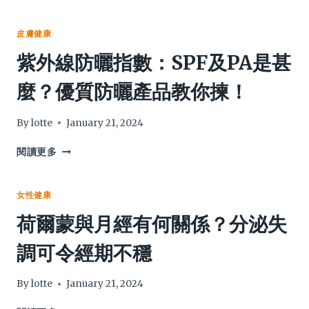
皮膚健康
紫外線防曬指數：SPF及PA是甚
麼？優質防曬產品教你揀！
By
lotte
January 21, 2024
紫
閱讀更多
外
線
防
女性健康
曬
荷爾蒙與月經有何關係？分泌失
指
數：
調可令經期不穩
SPF
及
PA
By
lotte
January 21, 2024
是
甚