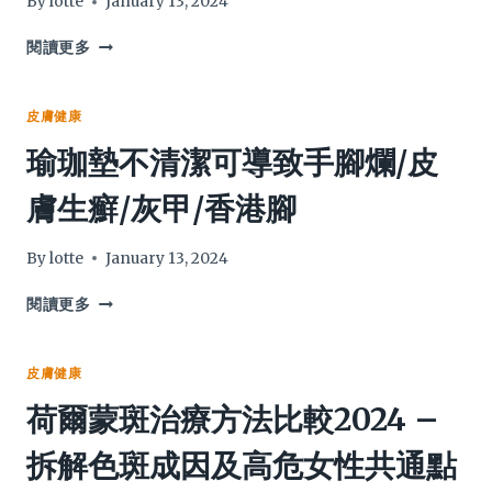
By
lotte
January 13, 2024
效
禁
運
閱讀更多
忌
動
解
內
說
衣
皮膚健康
+濕
誘
瑜珈墊不清潔可導致手腳爛/皮
疹
發
患
OL
膚生癬/灰甲/香港腳
者
接
推
觸
介
性
By
lotte
January 13, 2024
2024
濕
疹
瑜
閱讀更多
原
珈
因
墊
意
不
皮膚健康
想
清
荷爾蒙斑治療方法比較2024 –
不
潔
到
可
拆解色斑成因及高危女性共通點
+消
導
委
致