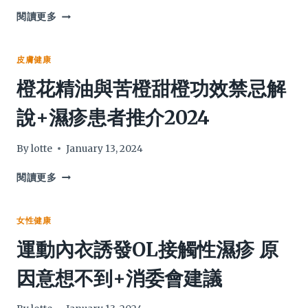
無
嘴
閱讀更多
效？
唇
哪
水
款
泡
皮膚健康
食
唇
橙花精油與苦橙甜橙功效禁忌解
物
瘡：
最
口
說+濕疹患者推介2024
多！
唇
一
疱
文
疹
By
lotte
January 13, 2024
講
傳
解
染
橙
閱讀更多
途
花
徑
精
+治
油
女性健康
療
與
運動內衣誘發OL接觸性濕疹 原
方
苦
法
橙
因意想不到+消委會建議
介
甜
紹
橙
功