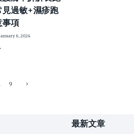
麼
常見過敏+濕疹跑
是
MGO
意事項
與
UMF？
對
January 6, 2024
濕
？
疹
有
效？
？
Next
…
9
Page
最新文章