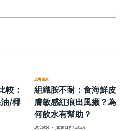
皮膚健康
比較：
組織胺不耐：食海鮮皮
油/椰
膚敏感紅痕出風癩？為
何飲水有幫助？
By
lotte
January 7, 2024