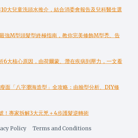
知！
年10大兒童洗頭水推介，結合消委會報告及兒科醫生選
6款最強M型頭髮型終極指南，教你完美修飾M型禿、告
析6大核心原因，由荷爾蒙、潛在疾病到壓力，一文看
招瘦面「八字瀏海造型」全攻略：由臉型分析、DIY修
號！專家拆解3大元兇＋4步護髮逆轉術
acy Policy
Terms and Conditions