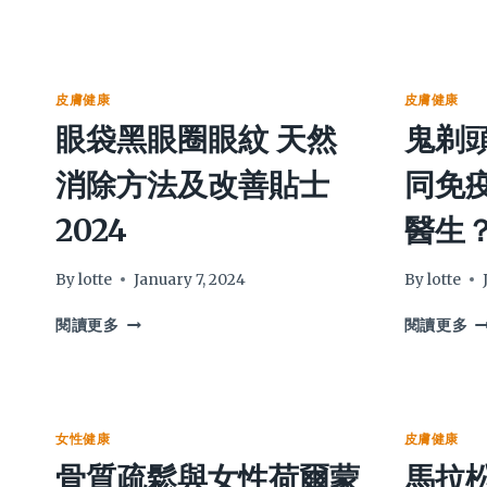
疣：
年
面
碌
部
柚
扁
葉
平
沖
皮膚健康
皮膚健康
疣
涼
眼袋黑眼圈眼紋 天然
鬼剃
原
洗
因
澡
消除方法及改善貼士
同免
症
會
狀
皮
2024
醫生
治
膚
療
敏
懶
感
By
lotte
January 7, 2024
By
lotte
人
醫
眼
鬼
包
生
閱讀更多
閱讀更多
袋
剃
拆
黑
頭
解
眼
脫
圈
髮
眼
斑
女性健康
皮膚健康
紋
禿
骨質疏鬆與女性荷爾蒙
馬拉松
天
成