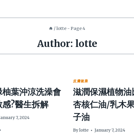
/
lotte
- Page 4
Author: lotte
皮膚健康
碌柚葉沖涼洗澡會
滋潤保濕植物油
敏感?醫生拆解
杏核仁油/乳木果
子油
January 7, 2024
By
lotte
January 7, 2024