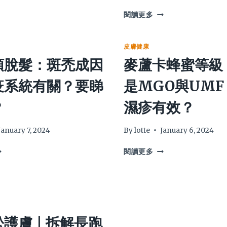
滋
閱讀更多
潤
保
濕
皮膚健康
植
頭脫髮：斑禿成因
麥蘆卡蜂蜜等級
物
油
疫系統有關？要睇
是MGO與UMF
比
較：
？
濕疹有效？
杏
核
?
仁
January 7, 2024
By
lotte
January 6, 2024
油/
麥
乳
閱讀更多
蘆
木
卡
果
蜂
油/
：
蜜
椰
等
子
級：
油
護膚 | 拆解長跑
甚