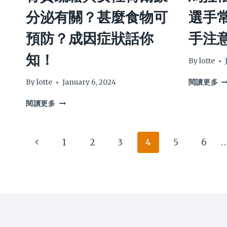
然
因
分泌有關？甚麼食物可
選手
消
同
除
免
預防？成因症狀話你
手注
方
疫
法
系
知！
及
統
By
lotte
改
有
馬
善
關
By
lotte
January 6, 2024
閱讀更多
拉
貼
要
骨
松
士
睇
閱讀更多
質
護
2024
醫
疏
膚
生
鬆
|
Page
Previous
1
2
3
4
5
6
與
拆
女
解
navigation
Page
性
長
荷
跑
爾
選
蒙
手
分
常
泌
見