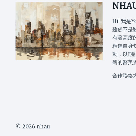
有
過
NHA
關？
敏
甚
+
麼
疹
Hi! 我是Y
食
跑
雖然不是
物
手
有著高度
可
注
精進自身
預
意
防？
事
動，以期
成
項
觀的醫美
因
症
合作聯絡
狀
話
你
知！
© 2026 nhau