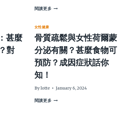
組
閱讀更多
織
胺
不
女性健康
耐：
：甚麼
骨質疏鬆與女性荷爾蒙
食
海
？對
分泌有關？甚麼食物可
鮮
皮
預防？成因症狀話你
膚
敏
知！
感
紅
痕
By
lotte
January 6, 2024
出
骨
風
閱讀更多
質
癩？
疏
為
鬆
何
與
飲
女
水