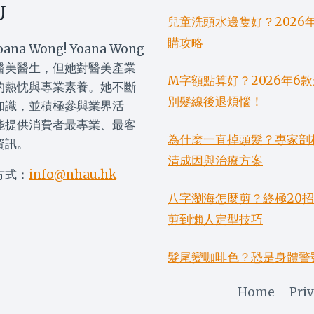
U
兒童洗頭水邊隻好？2026
濕
購攻略
oana Wong! Yoana Wong
醫美醫生，但她對醫美產業
M字額點算好？2026年
的熱忱與專業素養。她不斷
別髮線後退煩惱！
知識，並積極參與業界活
能提供消費者最專業、最客
為什麼一直掉頭髮？專家剖
資訊。
清成因與治療方案
方式：
info@nhau.hk
八字瀏海怎麼剪？終極20
剪到懶人定型技巧
髮尾變咖啡色？恐是身體警
Home
Priv