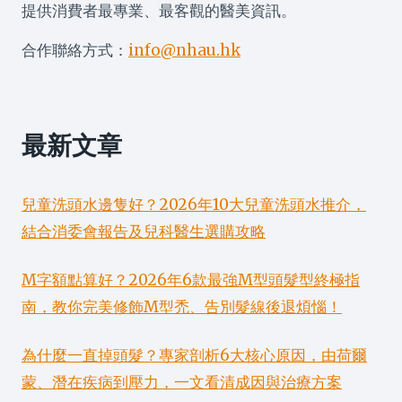
提供消費者最專業、最客觀的醫美資訊。
合作聯絡方式：
info@nhau.hk
最新文章
兒童洗頭水邊隻好？2026年10大兒童洗頭水推介，
結合消委會報告及兒科醫生選購攻略
M字額點算好？2026年6款最強M型頭髮型終極指
南，教你完美修飾M型禿、告別髮線後退煩惱！
為什麼一直掉頭髮？專家剖析6大核心原因，由荷爾
蒙、潛在疾病到壓力，一文看清成因與治療方案