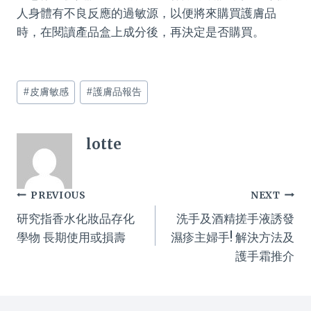
人身體有不良反應的過敏源，以便將來購買護膚品
時，在閱讀產品盒上成分後，再決定是否購買。
Post
#
皮膚敏感
#
護膚品報告
Tags:
lotte
Post
PREVIOUS
NEXT
研究指香水化妝品存化
洗手及酒精搓手液誘發
navigation
學物 長期使用或損壽
濕疹主婦手! 解決方法及
護手霜推介