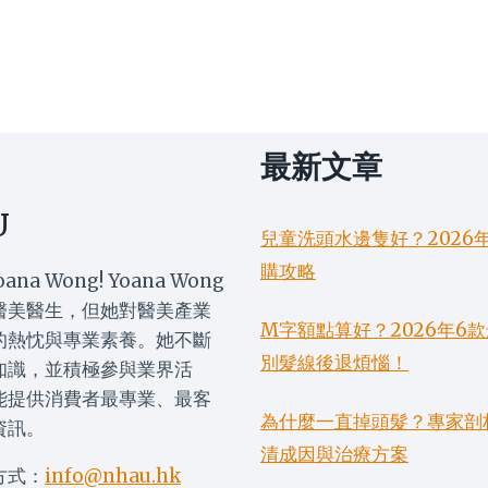
最新文章
U
兒童洗頭水邊隻好？2026
購攻略
oana Wong! Yoana Wong
醫美醫生，但她對醫美產業
M字額點算好？2026年
的熱忱與專業素養。她不斷
別髮線後退煩惱！
知識，並積極參與業界活
能提供消費者最專業、最客
為什麼一直掉頭髮？專家剖
資訊。
清成因與治療方案
方式：
info@nhau.hk