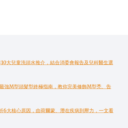
年10大兒童洗頭水推介，結合消委會報告及兒科醫生選
6款最強M型頭髮型終極指南，教你完美修飾M型禿、告
析6大核心原因，由荷爾蒙、潛在疾病到壓力，一文看