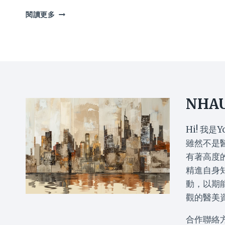
濕
閱讀更多
疹
痕
癢
折
磨
20
年
英
NHA
少
女
5
Hi! 我是Y
招
雖然不是
改
有著高度
變
精進自身
生
活
動，以期
習
觀的醫美
慣
獲
合作聯絡
新