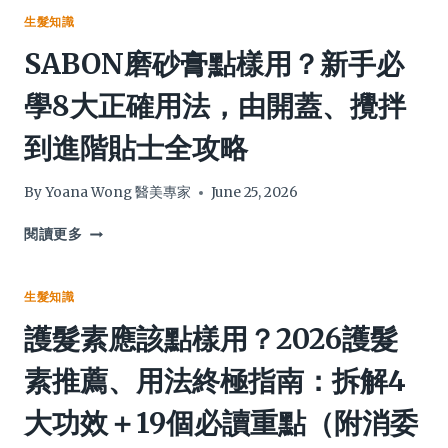
＋
越
生髮知識
4
來
SABON磨砂膏點樣用？新手必
步
越
逆
多
學8大正確用法，由開蓋、攪拌
齡
怎
護
麼
到進階貼士全攻略
理，
辦？
從
專
根
家
By
Yoana Wong 醫美專家
June 25, 2026
源
教
養
你
SABON
閱讀更多
出
3
磨
年
大
砂
輕
逆
膏
生髮知識
黑
齡
點
護髮素應該點樣用？2026護髮
髮
實
樣
踐
用？
素推薦、用法終極指南：拆解4
方
新
案，
手
大功效＋19個必讀重點（附消委
從
必
根
學