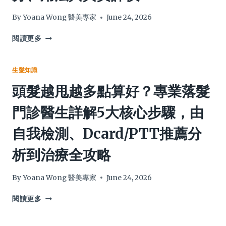
士）
最
髮
佳
際
By
Yoana Wong 醫美專家
June 24, 2026
劑
線
量
髮
POLA
閱讀更多
(DOSE)
型
防
及
推
脫
副
薦，
髮
生髮知識
作
附
洗
頭髮越甩越多點算好？專業落髮
用
專
頭
管
業
水
門診醫生詳解5大核心步驟，由
理
技
有
巧
用
自我檢測、Dcard/PTT推薦分
告
嗎？
別
7
析到治療全攻略
髮
大
線
重
後
點
By
Yoana Wong 醫美專家
June 24, 2026
退
全
困
面
頭
閱讀更多
擾
剖
髮
析：
越