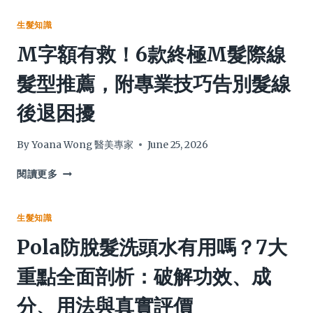
極
療
指
脫
生髮知識
南：
髮
M字額有救！6款終極M髮際線
拆
終
解
極
髮型推薦，附專業技巧告別髮線
4
指
大
南：
後退困擾
功
專
效
家
＋
拆
By
Yoana Wong 醫美專家
June 25, 2026
19
解
個
5
M
閱讀更多
必
大
字
讀
關
額
重
鍵，
有
生髮知識
點
剖
救！
Pola防脫髮洗頭水有用嗎？7大
（附
析
6
消
真
款
重點全面剖析：破解功效、成
委
實
終
會
效
極
分、用法與真實評價
貼
果、
M