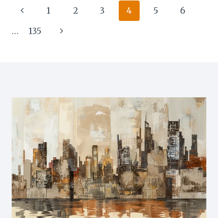
破
甩
Page
Previous
1
2
3
4
5
6
解
越
功
多
navigation
Page
Next
…
135
效、
點
成
算
Page
分、
好？
用
專
法
業
與
落
真
髮
實
門
評
診
價
醫
生
詳
解
5
大
核
心
步
驟，