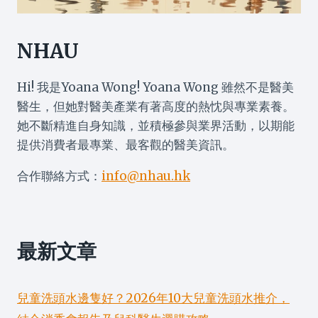
由
自
我
NHAU
檢
測、
Hi! 我是Yoana Wong! Yoana Wong 雖然不是醫美
DCARD/PTT
推
醫生，但她對醫美產業有著高度的熱忱與專業素養。
薦
她不斷精進自身知識，並積極參與業界活動，以期能
分
提供消費者最專業、最客觀的醫美資訊。
析
到
合作聯絡方式：
info@nhau.hk
治
療
全
攻
略
最新文章
兒童洗頭水邊隻好？2026年10大兒童洗頭水推介，