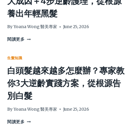
大成因＋4步逆齡護理，從根源
對
回
養出年輕黑髮
症
來
護
嗎？
理
全
By
Yoana Wong 醫美專家
June 25, 2026
全
面
攻
解
白
閱讀更多
略
析
頭
5
髮
大
太
生髮知識
成
多
白頭髮越來越多怎麼辦？專家教
因
怎
與
麼
你3大逆齡實踐方案，從根源告
4
辦？
大
專
別白髮
逆
家
轉
拆
治
解
By
Yoana Wong 醫美專家
June 25, 2026
療
8
全
大
白
閱讀更多
攻
成
頭
略
因
髮