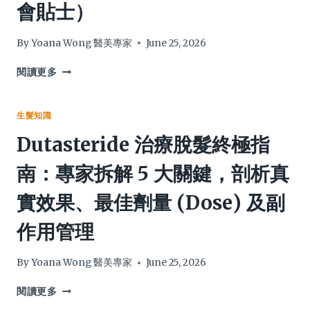
會貼士）
源
8
告
大
別
正
By
Yoana Wong 醫美專家
June 25, 2026
白
確
髮
用
護
閱讀更多
法，
髮
由
素
開
應
生髮知識
蓋、
該
Dutasteride 治療脫髮終極指
攪
點
拌
樣
南：專家拆解 5 大關鍵，剖析真
到
用？
進
2026
實效果、最佳劑量 (Dose) 及副
階
護
貼
髮
作用管理
士
素
全
推
攻
薦、
By
Yoana Wong 醫美專家
June 25, 2026
略
用
法
DUTASTERIDE
閱讀更多
終
治