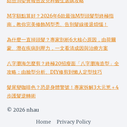
結合消委會報告及兒科醫生選購攻略
M字額點算好？2026年6款最強M型頭髮型終極指
南，教你完美修飾M型禿、告別髮線後退煩惱！
為什麼一直掉頭髮？專家剖析6大核心原因，由荷爾
蒙、潛在疾病到壓力，一文看清成因與治療方案
八字瀏海怎麼剪？終極20招瘦面「八字瀏海造型」全
攻略：由臉型分析、DIY修剪到懶人定型技巧
髮尾變咖啡色？恐是身體警號！專家拆解3大元兇＋4
步護髮逆轉術
© 2026 nhau
Home
Privacy Policy