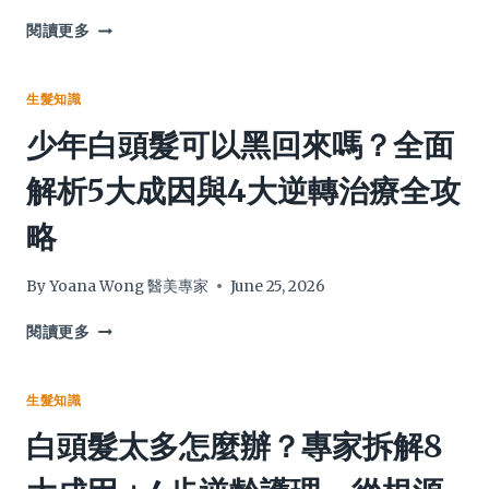
如
閱讀更多
何
分
辨
生髮知識
頭
少年白頭髮可以黑回來嗎？全面
皮
性
解析5大成因與4大逆轉治療全攻
質？
專
略
業
頭
皮
By
Yoana Wong 醫美專家
June 25, 2026
分
析：
少
閱讀更多
認
年
清
白
5
頭
生髮知識
大
髮
白頭髮太多怎麼辦？專家拆解8
類
可
型
以
＋
黑