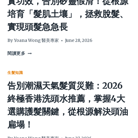
實功效，告別矽靈假滑！從根源
迷
大
培育「髮肌土壤」，拯救脫髮、
思、
誤
副
會？
實現頭髮急急長
作
專
用
家
及
破
By
Yoana Wong 醫美專家
June 28, 2026
香
解
港
4
馬
閱讀更多
購
大
油
買
腦
洗
全
科
頭
生髮知識
攻
學
水
告別潮濕天氣髮質災難：2026
略
策
好
略，
唔
終極香港洗頭水推薦，掌握4大
教
好？
你
解
選購護髮關鍵，從根源解決頭油
培
鎖
養
5
扁塌！
「真
大
聰
真
明」
實