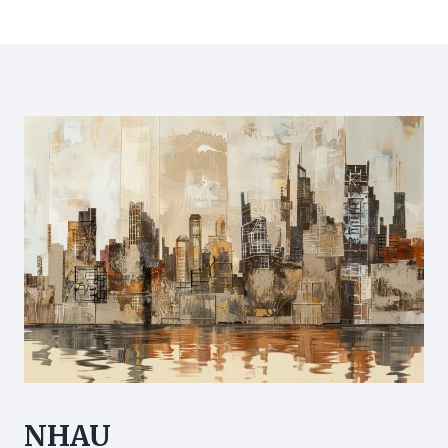
關
若
Page
鍵，
若」？
從
專
症
家
狀、
拆
成
解
因
13
到
大
預
選
防
購
的
及
全
用
面
法
指
關
南
鍵，
新
手
父
母
無
痛
NHAU
上