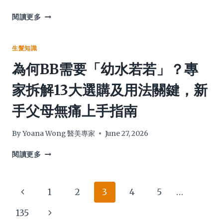
然
改
保
善
頭
閱讀更多
養
前
皮
及
列
毛
個
腺、
囊
生髮知識
人
防
發
為何BB需要「幼水若若」？專
化
脫
炎
終
髮
怎
家拆解13大選購及用法關鍵，新
極
到
麼
指
精
辦？
手父母無痛上手指南
南
明
醫
選
師
購
詳
By
Yoana Wong 醫美專家
June 27, 2026
解
6
為
閱讀更多
大
何
治
BB
療
需
Page
Previous
1
2
3
4
5
…
與
要
護
「幼
navigation
Page
Next
135
理
水