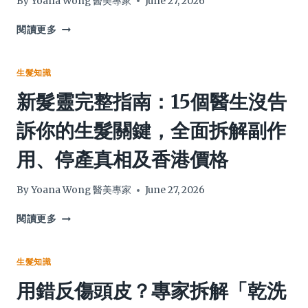
By
Yoana Wong 醫美專家
June 27, 2026
孩
功
子
效，
告
閱讀更多
告
別
別
潮
矽
濕
生髮知識
靈
天
新髮靈完整指南：15個醫生沒告
假
氣
滑！
髮
訴你的生髮關鍵，全面拆解副作
從
質
根
災
用、停產真相及香港價格
源
難：
培
2026
育
終
By
Yoana Wong 醫美專家
June 27, 2026
「髮
極
肌
香
新
閱讀更多
土
港
髮
壤」，
洗
靈
拯
頭
完
生髮知識
救
水
整
用錯反傷頭皮？專家拆解「乾洗
脫
推
指
髮、
薦，
南：