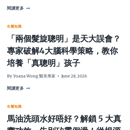
【醫
閱讀更多
師
解
答】
生髮知識
洛
「兩個髮旋聰明」是天大誤會？
寧
錠
專家破解4大腦科學策略，教你
適
尿
培養「真聰明」孩子
通
可
以
By
Yoana Wong 醫美專家
June 28, 2026
一
起
「兩
閱讀更多
吃？
個
拆
髮
解
旋
生髮知識
6
聰
馬油洗頭水好唔好？解鎖 5 大真
大
明」
關
是
鍵
天