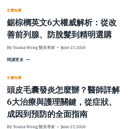
產
一
水
真
文
有
生髮知識
相
看
用
鋸棕櫚英文6大權威解析：從改
及
懂
嗎？
香
乾
專
善前列腺、防脫髮到精明選購
港
洗
家
價
洗
全
格
髮
面
By
Yoana Wong 醫美專家
June 27, 2026
劑
解
的
構
鋸
閱讀更多
選
4
棕
購、
大
櫚
用
增
英
生髮知識
法
鬚
文
頭皮毛囊發炎怎麼辦？醫師詳解
及
支
6
風
柱：
大
6大治療與護理關鍵，從症狀、
險
醫
權
6
學
威
成因到預防的全面指南
大
實
解
關
證、
析：
鍵
天
從
By
Yoana Wong 醫美專家
June 27, 2026