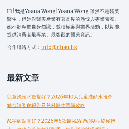
手
Hi! 我是Yoana Wong! Yoana Wong 雖然不是醫美
指
南
醫生，但她對醫美產業有著高度的熱忱與專業素養。
她不斷精進自身知識，並積極參與業界活動，以期能
提供消費者最專業、最客觀的醫美資訊。
合作聯絡方式：
info@nhau.hk
最新文章
兒童洗頭水邊隻好？2026年10大兒童洗頭水推介，
結合消委會報告及兒科醫生選購攻略
M字額點算好？2026年6款最強M型頭髮型終極指