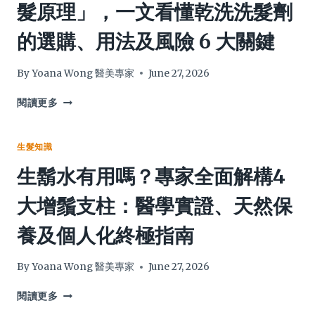
髮原理」，一文看懂乾洗洗髮劑
實
掌
15
現
握
個
的選購、用法及風險 6 大關鍵
頭
4
醫
髮
大
生
急
選
沒
By
Yoana Wong 醫美專家
June 27, 2026
急
購
告
長
護
訴
用
閱讀更多
髮
你
錯
關
的
反
鍵，
生
傷
生髮知識
從
髮
頭
生鬍水有用嗎？專家全面解構4
根
關
皮？
源
鍵，
專
大增鬚支柱：醫學實證、天然保
解
全
家
決
面
拆
養及個人化終極指南
頭
拆
解
油
解
「乾
扁
副
洗
By
Yoana Wong 醫美專家
June 27, 2026
塌！
作
髮
用、
原
生
閱讀更多
停
理」，
鬍