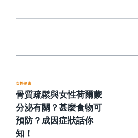
女性健康
骨質疏鬆與女性荷爾蒙
分泌有關？甚麼食物可
預防？成因症狀話你
知！