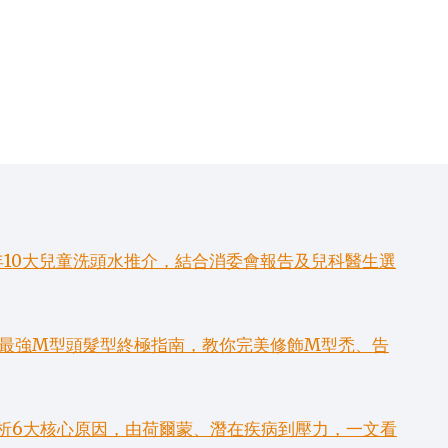
年10大兒童洗頭水推介，結合消委會報告及兒科醫生選
6款最強M型頭髮型終極指南，教你完美修飾M型禿、告
析6大核心原因，由荷爾蒙、潛在疾病到壓力，一文看