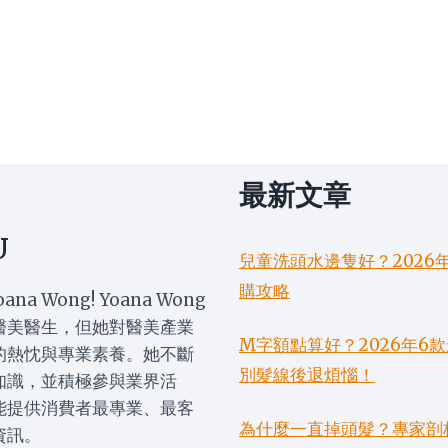
最新文章
U
兒童洗頭水邊隻好？2026
購攻略
oana Wong! Yoana Wong
醫美醫生，但她對醫美產業
M字額點算好？2026年
的熱忱與專業素養。她不斷
別髮線後退煩惱！
知識，並積極參與業界活
能提供消費者最專業、最客
為什麼一直掉頭髮？專家剖
資訊。