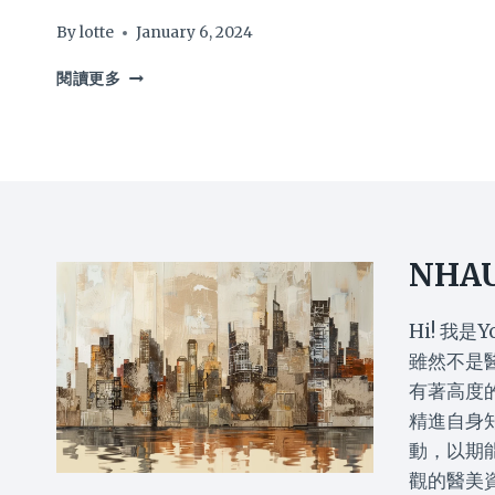
By
lotte
January 6, 2024
骨
閱讀更多
質
疏
鬆
與
女
性
荷
爾
NHA
蒙
分
泌
Hi! 我是Y
有
雖然不是
關？
有著高度
甚
精進自身
麼
食
動，以期
物
觀的醫美
可