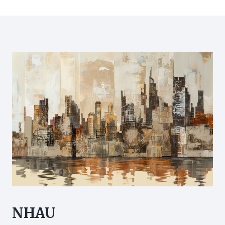
爾
蒙
斑
治
療
方
法
比
較
2024
–
拆
解
色
斑
成
因
及
高
危
NHAU
女
性