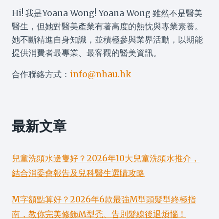
共
Hi! 我是Yoana Wong! Yoana Wong 雖然不是醫美
通
醫生，但她對醫美產業有著高度的熱忱與專業素養。
點
她不斷精進自身知識，並積極參與業界活動，以期能
提供消費者最專業、最客觀的醫美資訊。
合作聯絡方式：
info@nhau.hk
最新文章
兒童洗頭水邊隻好？2026年10大兒童洗頭水推介，
結合消委會報告及兒科醫生選購攻略
M字額點算好？2026年6款最強M型頭髮型終極指
南，教你完美修飾M型禿、告別髮線後退煩惱！