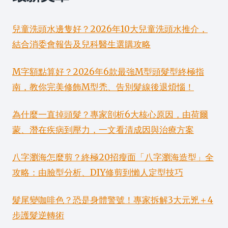
兒童洗頭水邊隻好？2026年10大兒童洗頭水推介，
結合消委會報告及兒科醫生選購攻略
M字額點算好？2026年6款最強M型頭髮型終極指
南，教你完美修飾M型禿、告別髮線後退煩惱！
為什麼一直掉頭髮？專家剖析6大核心原因，由荷爾
蒙、潛在疾病到壓力，一文看清成因與治療方案
八字瀏海怎麼剪？終極20招瘦面「八字瀏海造型」全
攻略：由臉型分析、DIY修剪到懶人定型技巧
髮尾變咖啡色？恐是身體警號！專家拆解3大元兇＋4
步護髮逆轉術