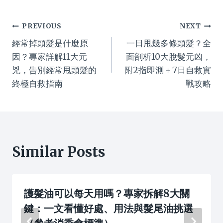
Post
PREVIOUS
NEXT
經常掉頭髮是什麼原
一日甩幾多條頭髮？全
navigation
因？專家詳解11大元
面剖析10大脫髮元凶，
兇，告別經常甩頭髮的
附2指即測＋7日自救實
終極自救指南
戰攻略
Similar Posts
護髮油可以每天用嗎？專家拆解8大關
鍵：一文看懂好處、用法與髮尾油挑選