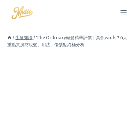
Skip
to
content
/
生髮知識
/
The Ordinary頭髮精華評價｜真係work？6大
重點實測防脫髮、用法、優缺點終極分析