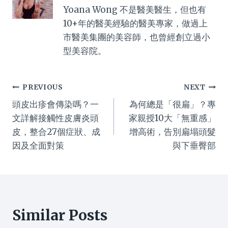
Yoana Wong 不是醫美醫生，但也有
10+年的醫美經驗的醫美專家，做過上
市醫美集團的美容師，也曾經創立過小
型美容院。
Post
PREVIOUS
NEXT
頭皮出疹會傳染嗎？一
為何總是「很扁」？專
navigation
文詳解接觸性皮膚炎頭
家親授10大「無重感」
皮，整合27個症狀、成
增高術，告別扁塌頭髮
因及全面對策
與下垂臀部
Similar Posts