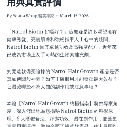
用與真實評價
By
Yoana Wong 醫美專家
March 15, 2026
「Natrol Biotin 好唔好？」這無疑是許多渴望擁有
健康秀髮、亮麗肌膚和強韌指甲人士心中的疑問。
Natrol Biotin 因其卓越功效及高強度配方，近年來
已成為市場上炙手可熱的生物素補充劑。
究竟這款備受追捧的 Natrol Hair Growth 產品是否
真如傳聞般神奇？如何正確服用才能發揮最大效益？
它潛藏哪些不為人知的副作用或注意事項？
本篇【Natrol Hair Growth 終極指南】將由專家角
度，深入淺出地為您揭秘 Natrol Biotin 的科學原
理、6 大關鍵食法、詳盡功效、潛在副作用，並匯集
真實用家評價，助您全面了解這款產品，作出最明智