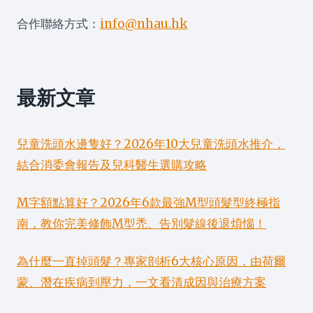
合作聯絡方式：
info@nhau.hk
最新文章
兒童洗頭水邊隻好？2026年10大兒童洗頭水推介，
結合消委會報告及兒科醫生選購攻略
M字額點算好？2026年6款最強M型頭髮型終極指
南，教你完美修飾M型禿、告別髮線後退煩惱！
為什麼一直掉頭髮？專家剖析6大核心原因，由荷爾
蒙、潛在疾病到壓力，一文看清成因與治療方案