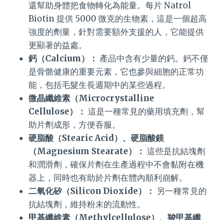
還幫助身體把食物轉化為能量。每片 Natrol
Biotin 提供 5000 微克的生物素，這是一個超高
強度的劑量，針對需要額外支援的人，它能提供
更顯著的益處。
鈣（Calcium）：
產品中含有少量的鈣。鈣不僅
是骨骼健康的重要元素，它也參與細胞的正常功
能，包括毛髮生長週期中的某些過程。
微晶纖維素（Microcrystalline
Cellulose）：
這是一種常見的藥用填充劑，幫
助片劑成形，方便吞服。
硬脂酸（Stearic Acid）、硬脂酸鎂
（Magnesium Stearate）：
這些是抗結塊劑
和潤滑劑，確保片劑在生產過程中不會黏附在機
器上，同時也有助於片劑在體內順利崩解。
二氧化矽（Silicon Dioxide）：
另一種常見的
抗結塊劑，維持粉末的流動性。
甲基纖維素（Methylcellulose）、羧甲基纖