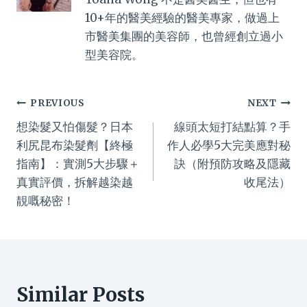
10+年的醫美經驗的醫美專家，做過上
市醫美集團的美容師，也曾經創立過小
型美容院。
Post
PREVIOUS
NEXT
想染髮又怕傷髮？日本
線頭太短打結點算？手
navigation
利尻昆布染髮劑【終極
作人必學5大完美應對秘
指南】：實測5大步驟＋
訣（附預防攻略及隱藏
真實評價，拆解越染越
收尾法）
靚嘅秘密！
Similar Posts