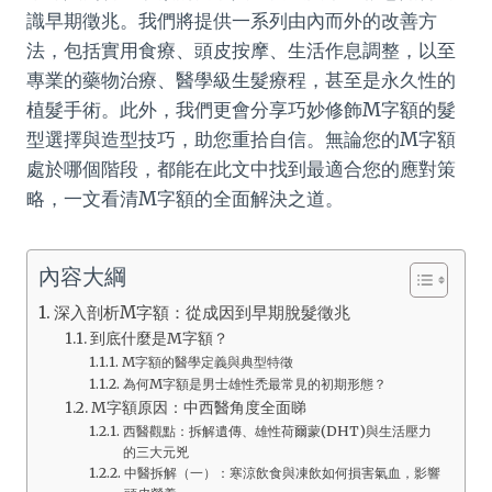
識早期徵兆。我們將提供一系列由內而外的改善方
法，包括實用食療、頭皮按摩、生活作息調整，以至
專業的藥物治療、醫學級生髮療程，甚至是永久性的
植髮手術。此外，我們更會分享巧妙修飾M字額的髮
型選擇與造型技巧，助您重拾自信。無論您的M字額
處於哪個階段，都能在此文中找到最適合您的應對策
略，一文看清M字額的全面解決之道。
內容大綱
深入剖析M字額：從成因到早期脫髮徵兆
到底什麼是M字額？
M字額的醫學定義與典型特徵
為何M字額是男士雄性禿最常見的初期形態？
M字額原因：中西醫角度全面睇
西醫觀點：拆解遺傳、雄性荷爾蒙(DHT)與生活壓力
的三大元兇
中醫拆解（一）：寒涼飲食與凍飲如何損害氣血，影響