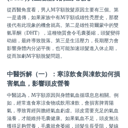
從西醫角度看，男人M字額脫髮原因主要有三個。第
一是遺傳，如果家族中有M字額或雄性禿歷史，那麼
後代有此現象的機會就高。第二是雄性荷爾蒙中的雙
氫睪酮（DHT），這種物質會令毛囊萎縮，頭髮變得
幼細，最終導致脫落。第三是生活壓力，長期壓力會
影響身體內分泌平衡，也可能加速頭髮進入休止期，
從而加劇M字額脫髮問題。
中醫拆解（一）：寒涼飲食與凍飲如何損
害氣血，影響頭皮營養
中醫認為，M字額原因與身體氣血循環息息相關。例
如，經常進食寒涼食物或飲用凍飲，會損害脾胃陽
氣，導致胃經與膽經氣血虧虛。頭皮需要充足的氣血
滋養，才能維持毛囊健康。如果氣血不足，頭皮無法
獲得足夠營養，毛囊就會萎縮，頭髮生長受阻，髮線