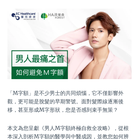
「M字額」是不少男士的共同煩惱，它不僅影響外
觀，更可能是脫髮的早期警號。面對髮際線逐漸後
移，甚至形成M字形狀，您是否感到束手無策？
本文為您呈獻《男人M字額終極自救全攻略》，從根
本深入剖析M字額的醫學與中醫成因，並教您如何辨