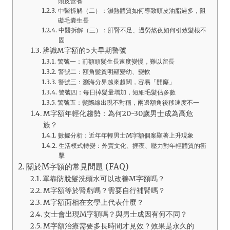
頭皮營養
中醫拆解（二）：濕熱體質如何導致頭皮油脂過多，阻
礙毛囊生長
中醫拆解（三）：肝腎不足、過勞熬夜如何引致髮根不
固
辨識M字額的5大早期警號
警號一：前額頭髮生長速度變慢，難以留長
警號二：額角髮質明顯變幼、變軟
警號三：瀏海分界越來越闊，容易「開窿」
警號四：每日掉髮量增加，短細毛髮佔多數
警號五：髮際線出現不對稱，兩邊額角後移速度不一
M字額年輕化趨勢：為何20-30歲男士成為高危
族？
數據分析：近年年輕男士M字額個案顯著上升現象
生活模式轉變：外賣文化、捱夜、壓力對年輕體質的衝
擊
關於M字額的常見問題 (FAQ)
單靠防脫髮洗頭水可以改善M字額嗎？
M字額等於腎虧嗎？需要自行補腎嗎？
M字額面相在玄學上代表什麼？
女士會出現M字額嗎？與男士成因有何不同？
M字額治療需要多長時間才見效？效果是永久的