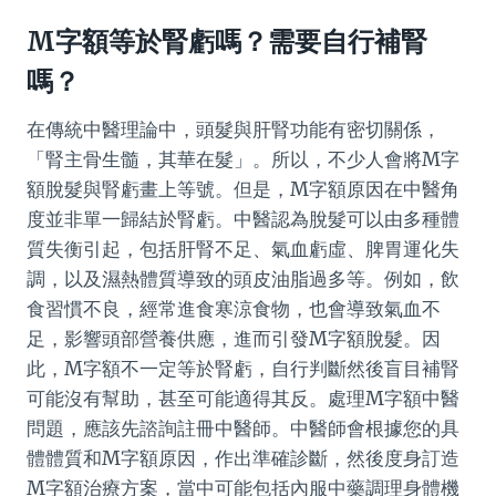
M字額等於腎虧嗎？需要自行補腎
嗎？
在傳統中醫理論中，頭髮與肝腎功能有密切關係，
「腎主骨生髓，其華在髮」。所以，不少人會將M字
額脫髮與腎虧畫上等號。但是，M字額原因在中醫角
度並非單一歸結於腎虧。中醫認為脫髮可以由多種體
質失衡引起，包括肝腎不足、氣血虧虛、脾胃運化失
調，以及濕熱體質導致的頭皮油脂過多等。例如，飲
食習慣不良，經常進食寒涼食物，也會導致氣血不
足，影響頭部營養供應，進而引發M字額脫髮。因
此，M字額不一定等於腎虧，自行判斷然後盲目補腎
可能沒有幫助，甚至可能適得其反。處理M字額中醫
問題，應該先諮詢註冊中醫師。中醫師會根據您的具
體體質和M字額原因，作出準確診斷，然後度身訂造
M字額治療方案，當中可能包括內服中藥調理身體機