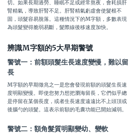
切。如果長期過勞、睡眠不足或經常熬夜，會耗損肝
腎精氣，導致肝腎不足。肝腎精氣虧虛會使髮根不
固，頭髮容易脫落。這種情況下的M字額，多數表現
為頭髮變得脆弱易斷，髮際線後移速度加快。
辨識M字額的5大早期警號
警號一：前額頭髮生長速度變慢，難以留
長
M字額的早期徵兆之一是您會發現前額的頭髮生長速
度明顯變慢。即使您努力想把瀏海留長，它們似乎總
是停留在某個長度，或者生長速度遠遠比不上頭頂或
後腦勺的頭髮。這表示前額的毛囊功能已開始減弱。
警號二：額角髮質明顯變幼、變軟