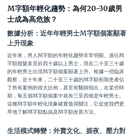
M字額年輕化趨勢：為何20-30歲男
士成為高危族？
數據分析：近年年輕男士M字額個案顯著
上升現象
近年來，男人M字額的年輕化趨勢非常明顯。過往M
字額脫髮多見於四十歲以上男士，現在二十至三十歲
的年輕男士出現M字額個案顯著上升。根據一些臨床
觀察，近十年來，二十至三十歲的M字額初期患者佔
了所有案例的很大比例，甚至有醫師指出，在某些時
期，每五個M字額個案中就有三至四個是年輕男士。
這種M字額年輕化現象確實值得關注，它促使我們更
早地了解M字額點搞及M字額改善方法。
生活模式轉變：外賣文化、捱夜、壓力對