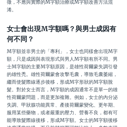
徵，不應與實際的M字額治療或M字額改善方法混
淆。
女士會出現M字額嗎？與男士成因有
何不同？
M字額並非男士的「專利」，女士也同樣會出現M字
額，只是成因與表現形式與男人M字額有所不同。男
士M字額的主要M字額原因，是雄性荷爾蒙失調引發
的雄性禿。雄性荷爾蒙會攻擊毛囊，導致毛囊萎縮，
繼而使髮際線逐步後移，形成M字形狀的M字額脫
髮。對於女士而言，M字額的成因通常不是單一的雄
性荷爾蒙問題，而是更加複雜。例如，女士的內分泌
失調、甲狀腺功能異常、產後荷爾蒙變化、更年期、
服用某些藥物，或者嚴重的壓力、營養不良，都有可
能導致髮際線後移，形成M字額。女士的M字額後移