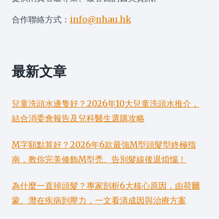
合作聯絡方式：
info@nhau.hk
最新文章
兒童洗頭水邊隻好？2026年10大兒童洗頭水推介，
結合消委會報告及兒科醫生選購攻略
M字額點算好？2026年6款最強M型頭髮型終極指
南，教你完美修飾M型禿、告別髮線後退煩惱！
為什麼一直掉頭髮？專家剖析6大核心原因，由荷爾
蒙、潛在疾病到壓力，一文看清成因與治療方案