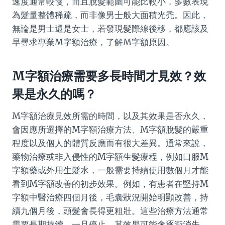
速度通常較慢，而且脫髮範圍可能比較小，多數表現
為髮量整體稀疏，而非像男士般大面積光禿。因此，
無論是男士還是女士，若發現髮際線後移，都應該及
早尋求專業M字額治療，了解M字額原因。
M字額治療需要多長時間才見效？效
果是永久的嗎？
M字額治療見效所需的時間，以及其效果是否永久，
會因應所選擇的M字額治療方法、M字額脫髮的嚴重
程度以及個人的體質反應而有很大差異。通常來說，
藥物治療或非入侵性的M字額生髮療程，例如口服M
字額藥或外用生髮水，一般需要持續使用數個月才能
看到M字額改善的初步效果。例如，有患者在堅持M
字額中醫治療四個月後，毛囊狀況開始明顯改善，持
續九個月後，頭髮會長得更粗壯。這些治療方法通常
需要長期持續，一旦停止，其效果可能會逐漸消失，