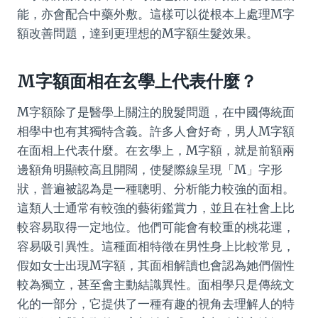
能，亦會配合中藥外敷。這樣可以從根本上處理M字
額改善問題，達到更理想的M字額生髮效果。
M字額面相在玄學上代表什麼？
M字額除了是醫學上關注的脫髮問題，在中國傳統面
相學中也有其獨特含義。許多人會好奇，男人M字額
在面相上代表什麼。在玄學上，M字額，就是前額兩
邊額角明顯較高且開闊，使髮際線呈現「M」字形
狀，普遍被認為是一種聰明、分析能力較強的面相。
這類人士通常有較強的藝術鑑賞力，並且在社會上比
較容易取得一定地位。他們可能會有較重的桃花運，
容易吸引異性。這種面相特徵在男性身上比較常見，
假如女士出現M字額，其面相解讀也會認為她們個性
較為獨立，甚至會主動結識異性。面相學只是傳統文
化的一部分，它提供了一種有趣的視角去理解人的特