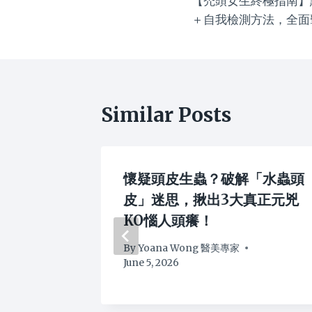
【禿頭女生終極指南】
navigation
＋自我檢測方法，全面
Similar Posts
字
懷疑頭皮生蟲？破解「水蟲頭
「前額掉
皮」迷思，揪出3大真正元兇
法及自救
KO惱人頭癢！
By
Yoana Wong 醫美專家
June 5, 2026