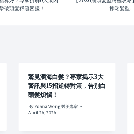
點算好？專家拆解6大成因
【2026油頭髮型終極攻
擊破頭髮稀疏困擾！
揀啱髮型
驚見瀏海白髮？專家揭示3大
警訊與15招逆轉對策，告別白
頭髮煩惱！
By
Yoana Wong 醫美專家
April 26, 2026