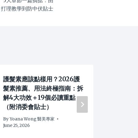
略】5大章節一篇搞掂：由
、打理教學到防中伏貼士
護髮素應該點樣用？2026護
【風筒
髮素推薦、用法終極指南：拆
筒」？
解4大功效＋19個必讀重點
4大專
（附消委會貼士）
By
Yoana
April 22, 
By
Yoana Wong 醫美專家
June 25, 2026