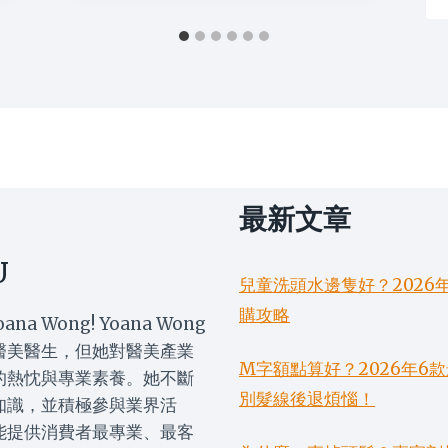
最新文章
U
兒童洗頭水邊隻好？2026
購攻略
oana Wong! Yoana Wong
醫美醫生，但她對醫美產業
M字額點算好？2026年
的熱忱與專業素養。她不斷
別髮線後退煩惱！
知識，並積極參與業界活
能提供消費者最專業、最客