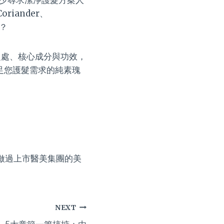
iander、
案？
獨特之處、核心成分與功效，
足您護髮需求的純素瑰
，做過上市醫美集團的美
NEXT