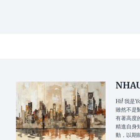
NHA
Hi! 我是Y
雖然不是
有著高度
精進自身
動，以期