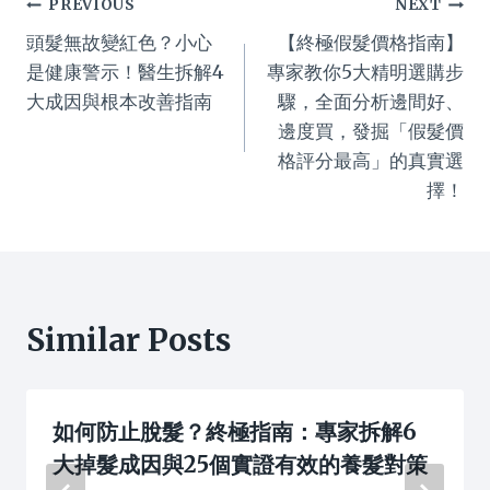
Post
PREVIOUS
NEXT
頭髮無故變紅色？小心
【終極假髮價格指南】
navigation
是健康警示！醫生拆解4
專家教你5大精明選購步
大成因與根本改善指南
驟，全面分析邊間好、
邊度買，發掘「假髮價
格評分最高」的真實選
擇！
Similar Posts
如何防止脫髮？終極指南：專家拆解6
大掉髮成因與25個實證有效的養髮對策