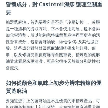
營養成分，對 Castoroil濕疹 護理至關重
要
挑選蓖麻油，首先要看它是不是「冷壓初榨」。冷壓
是一種溫和的提取方法，它不會使用高溫，也不會添
加化學溶劑，所以能夠完整保留蓖麻油裡面所有的活
性營養成分，包括蓖麻油酸、維他命E以及其他脂肪
酸。這些成分對於舒緩蓖麻油濕疹帶來的紅腫、痕
癢，以及修復受損皮膚屏障至關重要。精煉過的蓖麻
油雖然看起來更清澈，可是它很多天然養分和活性都
會流失。
如何從顏色和氣味上初步分辨未精煉的優
質蓖麻油
要知道您手上的蓖麻油是不是優質的未精煉產品，可
以從顏色和氣味上初步分辨。未精煉的蓖麻油通常顏