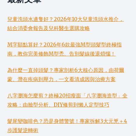
兒童洗頭水邊隻好？2026年10大兒童洗頭水推介，
結合消委會報告及兒科醫生選購攻略
M字額點算好？2026年6款最強M型頭髮型終極指
南，教你完美修飾M型禿、告別髮線後退煩惱！
為什麼一直掉頭髮？專家剖析6大核心原因，由荷爾
蒙、潛在疾病到壓力，一文看清成因與治療方案
八字瀏海怎麼剪？終極20招瘦面「八字瀏海造型」全
攻略：由臉型分析、DIY修剪到懶人定型技巧
髮尾變咖啡色？恐是身體警號！專家拆解3大元兇＋4
步護髮逆轉術