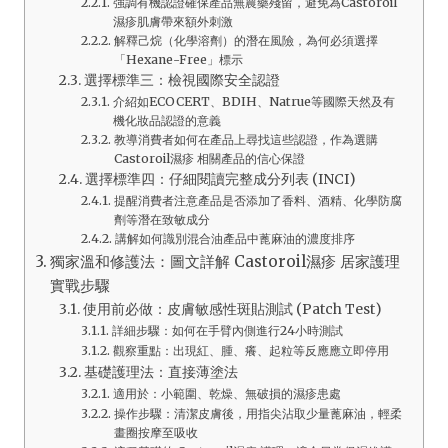
強調有機認證確保產品無農藥殘留，避免為Castoroil
濕疹肌膚帶來額外刺激
解釋己烷（化學溶劑）的潛在風險，為何必須選擇
「Hexane-Free」標示
選擇標準三：檢視國際安全認證
介紹如ECOCERT、BDIH、Natrue等國際天然及有
機化妝品認證的意義
教導消費者如何在產品上尋找這些認證，作為選購
Castoroil濕疹 相關產品的信心保證
選擇標準四：仔細閱讀完整成分列表 (INCI)
提醒消費者注意產品是否添加了香料、酒精、化學防腐
劑等潛在致敏成分
講解如何識別混合油產品中蓖麻油的濃度排序
獨家溫和修護法：圖文詳解 Castoroil濕疹 居家護理
實戰步驟
使用前必做：皮膚敏感性斑貼測試 (Patch Test)
詳細步驟：如何在手臂內側進行24小時測試
觀察重點：出現紅、腫、癢、起粒等反應應立即停用
基礎護理法：直接薄塗法
適用於：小範圍、乾燥、無破損的濕疹患處
操作步驟：清潔皮膚後，用指尖沾取少量蓖麻油，輕柔
畫圈按摩至吸收