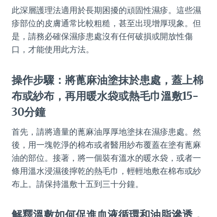
此深層護理法適用於長期困擾的頑固性濕疹。這些濕
疹部位的皮膚通常比較粗糙，甚至出現增厚現象。但
是，請務必確保濕疹患處沒有任何破損或開放性傷
口，才能使用此方法。
操作步驟：將蓖麻油塗抹於患處，蓋上棉
布或紗布，再用暖水袋或熱毛巾溫敷15-
30分鐘
首先，請將適量的蓖麻油厚厚地塗抹在濕疹患處。然
後，用一塊乾淨的棉布或者醫用紗布覆蓋在塗有蓖麻
油的部位。接著，將一個裝有溫水的暖水袋，或者一
條用溫水浸濕後擰乾的熱毛巾，輕輕地敷在棉布或紗
布上。請保持溫敷十五到三十分鐘。
解釋溫敷如何促進血液循環和油脂滲透，