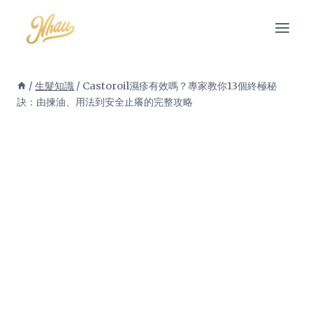
Skip
to
content
/
生髮知識
/
Castoroil濕疹有效嗎？專家教你13個終極秘
訣：由揀油、用法到安全止癢的完整攻略