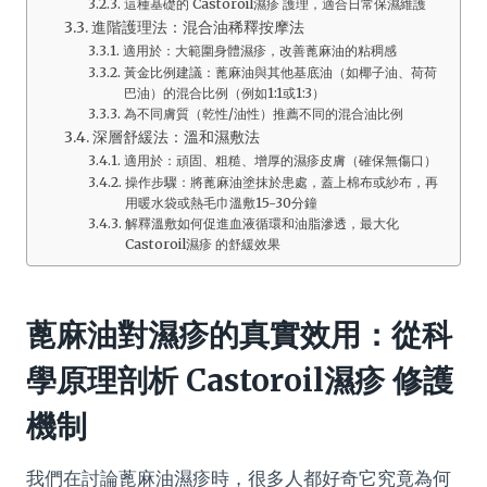
這種基礎的 Castoroil濕疹 護理，適合日常保濕維護
進階護理法：混合油稀釋按摩法
適用於：大範圍身體濕疹，改善蓖麻油的粘稠感
黃金比例建議：蓖麻油與其他基底油（如椰子油、荷荷
巴油）的混合比例（例如1:1或1:3）
為不同膚質（乾性/油性）推薦不同的混合油比例
深層舒緩法：溫和濕敷法
適用於：頑固、粗糙、增厚的濕疹皮膚（確保無傷口）
操作步驟：將蓖麻油塗抹於患處，蓋上棉布或紗布，再
用暖水袋或熱毛巾溫敷15-30分鐘
解釋溫敷如何促進血液循環和油脂滲透，最大化
Castoroil濕疹 的舒緩效果
蓖麻油對濕疹的真實效用：從科
學原理剖析 Castoroil濕疹 修護
機制
我們在討論蓖麻油濕疹時，很多人都好奇它究竟為何