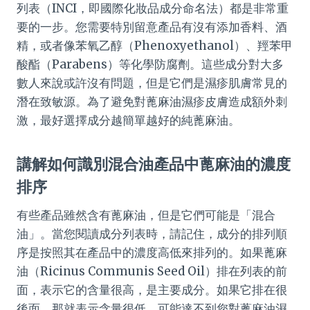
列表（INCI，即國際化妝品成分命名法）都是非常重
要的一步。您需要特別留意產品有沒有添加香料、酒
精，或者像苯氧乙醇（Phenoxyethanol）、羥苯甲
酸酯（Parabens）等化學防腐劑。這些成分對大多
數人來說或許沒有問題，但是它們是濕疹肌膚常見的
潛在致敏源。為了避免對蓖麻油濕疹皮膚造成額外刺
激，最好選擇成分越簡單越好的純蓖麻油。
講解如何識別混合油產品中蓖麻油的濃度
排序
有些產品雖然含有蓖麻油，但是它們可能是「混合
油」。當您閱讀成分列表時，請記住，成分的排列順
序是按照其在產品中的濃度高低來排列的。如果蓖麻
油（Ricinus Communis Seed Oil）排在列表的前
面，表示它的含量很高，是主要成分。如果它排在很
後面，那就表示含量很低，可能達不到您對蓖麻油濕