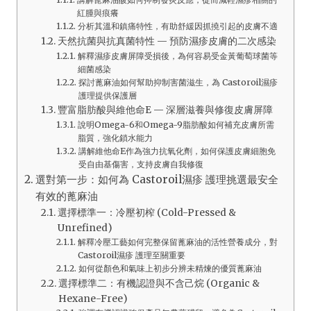
紅腫與痕癢
分析其溫和鎮痛特性，有助舒緩因抓撓引起的皮膚不適
天然抗菌與抗真菌特性 — 預防濕疹皮膚的二次感染
解釋濕疹皮膚屏障受損後，為何容易受金黃葡萄球菌等
細菌感染
探討蓖麻油如何幫助抑制害菌滋生，為 Castoroil濕疹
護理提供保護層
豐富脂肪酸與維他命E — 深層滋養與修復皮膚屏障
說明Omega-6和Omega-9脂肪酸如何補充皮膚所需
脂質，強化鎖水能力
講解維他命E作為強力抗氧化劑，如何保護皮膚細胞免
受自由基傷害，支持皮膚自我修復
選對第一步：如何為 Castoroil濕疹 護理挑選最安全
有效的蓖麻油
選擇標準一：冷壓初榨 (Cold-Pressed &
Unrefined)
解釋冷壓工藝如何完整保留蓖麻油的活性營養成分，對
Castoroil濕疹 護理至關重要
如何從顏色和氣味上初步分辨未精煉的優質蓖麻油
選擇標準二：有機認證與不含己烷 (Organic &
Hexane-Free)