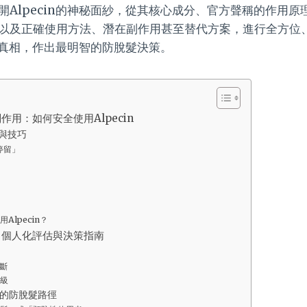
開Alpecin的神秘面紗，從其核心成分、官方聲稱的作用
以及正確使用方法、潛在副作用甚至替代方案，進行全方位
六大真相，作出最明智的防脫髮決策。
用：如何安全使用Alpecin
與技巧
停留」
Alpecin？
嗎？個人化評估與決策指南
斷
級
的防脫髮路徑