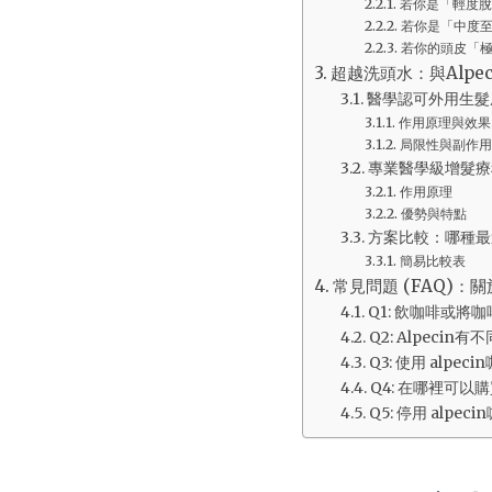
若你是「輕度脫
若你是「中度
若你的頭皮「
超越洗頭水：與Alpe
醫學認可外用生髮成分
作用原理與效果
局限性與副作用
專業醫學級增髮療程
作用原理
優勢與特點
方案比較：哪種最
簡易比較表
常見問題 (FAQ)：關
Q1: 飲咖啡或將
Q2: Alpec
Q3: 使用 alp
Q4: 在哪裡可以
Q5: 停用 alp