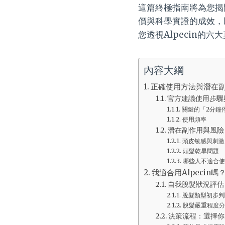
這篇終極指南將為您揭
價與科學實證的成效，
您透視Alpecin的
內容大綱
正確使用方法與潛在副作
官方建議使用步驟
關鍵的「2分鐘
使用頻率
潛在副作用與風險
頭皮敏感與刺激
頭髮乾旱問題
哪些人不適合使用
我適合用Alpecin
自我脫髮狀況評估
脫髮類型初步判
脫髮嚴重程度分
決策流程：選擇你