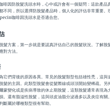
cin咖啡因防脫髮洗頭水時，心中或許會有一個疑問：這款產品
都不同，所以選擇防脫髮產品時，個人化的評估非常重要。
pecin咖啡因洗頭水是否適合您。
估
脫髮方案，第一步就是要認真評估自己的脫髮狀況。了解脫
應對方法。
斷
為它們背後的原因各異。常見的脫髮類型包括雄性禿，這與遺
脫髮的主因。此類型脫髮會從髮際線或頭頂開始變稀疏。另
爾蒙變化或是疾病導致的休止期脫髮，這類脫髮通常表現為
損。還有脂溢性脫髮，這與頭皮油脂分泌過多以及炎症有關
判斷屬於哪種類型很有幫助。