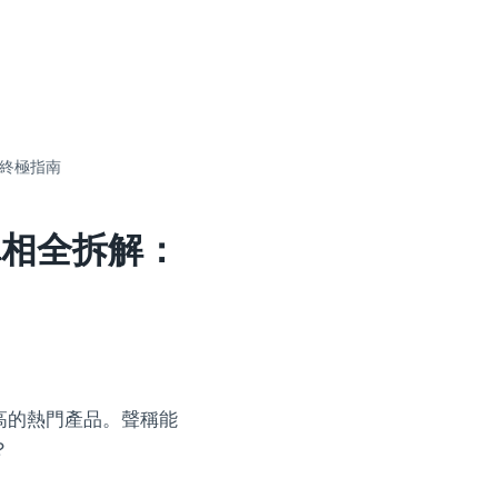
的終極指南
真相全拆解：
極高的熱門產品。聲稱能
？