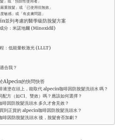
髮」或「預防性使用者」
至嚴重脫髮」或「已使用但無效」
極度敏感」或「有皮膚問題」
cin並列考慮的醫學級防脫髮方案
：米諾地爾 (Minoxidil)
：低能量軟激光 (LLLT)
適合我？
於Alpecin的快問快答
咖啡液塗在頭上，能取代 alpecin咖啡因防脫髮洗頭水 嗎？
in有不同配方（如C1、雙效）嗎？應該如何選擇？
ecin咖啡因防脫髮洗頭水 多久才會見效？
購買到正貨的 alpecin咖啡因防脫髮洗頭水？
ecin咖啡因防脫髮洗頭水 後，脫髮會否加劇？