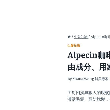
/
生髮知識
/
Alpeci
生髮知識
Alpeci
由成分、用
By
Yoana Wong 醫美專家
面對困擾無數人的脫髮
激活毛囊、預防脫髮，