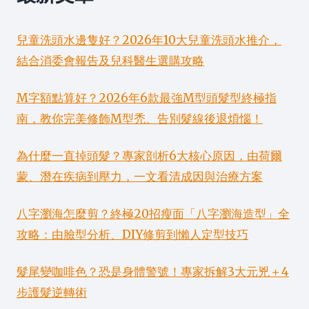
兒童洗頭水邊隻好？2026年10大兒童洗頭水推介，
結合消委會報告及兒科醫生選購攻略
M字額點算好？2026年6款最強M型頭髮型終極指
南，教你完美修飾M型禿、告別髮線後退煩惱！
為什麼一直掉頭髮？專家剖析6大核心原因，由荷爾
蒙、潛在疾病到壓力，一文看清成因與治療方案
八字瀏海怎麼剪？終極20招瘦面「八字瀏海造型」全
攻略：由臉型分析、DIY修剪到懶人定型技巧
髮尾變咖啡色？恐是身體警號！專家拆解3大元兇＋4
步護髮逆轉術