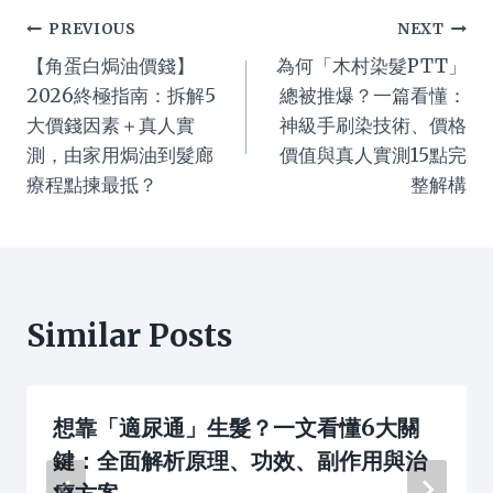
Post
PREVIOUS
NEXT
【角蛋白焗油價錢】
為何「木村染髮PTT」
navigation
2026終極指南：拆解5
總被推爆？一篇看懂：
大價錢因素＋真人實
神級手刷染技術、價格
測，由家用焗油到髮廊
價值與真人實測15點完
療程點揀最抵？
整解構
Similar Posts
想靠「適尿通」生髮？一文看懂6大關
鍵：全面解析原理、功效、副作用與治