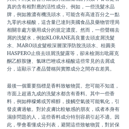
真的含有相對應的活性成分。例如，一些洗髮水品
牌，例如雅濃有機洗頭水，可能含有高達百分之一點
九零的水楊酸，這含量已達到美國食品及藥物管理局
相關非處方藥用成分的規定濃度。然而，一些聲稱去
屑的洗髮水，例如KLORANE高良薑去頭皮屑洗髮
水、MARO頭皮髮根深層潔淨防脫洗頭水、桂圓美
HASPERO止痕去頭屑洗髮露等，卻未檢測出吡羅克
酮乙醇胺鹽、氯咪巴唑或水楊酸這些常見的去屑成
分，這顯示了產品聲稱與實際成分之間存在差異。
最後一個重要指標是香料致敏物質。您可能不知道，
市面上超過九成的洗髮水都含有香料。其中一些香
料，例如檸檬烯或芳樟醇，接觸空氣後可能氧化，引
發皮膚過敏。對於皮膚比較敏感的朋友，或者本身有
濕疹問題的人，這些香料成分特別容易引起不適。因
此，學會看懂成分列表，避開這些致敏物質，對於保