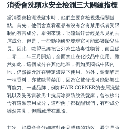
消委會洗頭水安全檢測三大關鍵指標
當消委會檢測洗髮水時，他們主要會檢視幾個關鍵
點。首先，他們會查看產品有沒有含有禁用或者受限
制的有害成分。舉例來說，吡硫鎓鋅曾經是常見的去
屑成分。但是，一些動物研究發現它可能影響胎兒生
長。因此，歐盟已經把它列為生殖毒性物質，而且從
二零二二年三月開始，全面禁止在化妝品中使用。雖
然如此，這個成分在其他地區，例如美國或中國內
地，仍然被允許在特定濃度下使用。另外，鈴蘭醛是
一種香料，亦被歐盟禁用，因為它被發現可能影響生
育能力。一些品牌，例如HAIR CORNER的去屑洗髮
乳以及曼秀雷敦男士抗屑冰爽防脫洗髮露，曾被檢出
含有這類禁用成分，這些例子都提醒我們，有些成分
雖然常見，但隱藏潛在風險。
其次，消委會會仔細核對產品聲稱的功效，看它是否