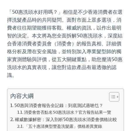
「50惠洗頭水好用嗎？」相信是不少香港消費者在選
擇洗髮產品時的共同疑問。面對市面上眾多選項，消
費者往往期望能獲得客觀、權威的資訊，以作出最明
智的決定。本文將為您全面拆解50惠洗頭水，深度結
合香港消費者委員會（消委會）的報告真相、詳細價
格分析及潛在安全風險，並特別加入專業髮型師的獨
家實測體驗與評價，從五大關鍵重點，助您釐清50惠
洗頭水的真實表現，讓您對這款產品有最透徹的認
識。
內容大綱
50惠與消委會報告全記錄：到底測試過啲乜？
消委會曾否點名50惠洗頭水？官方報告結果一覽
權威數據解密：深入剖析50惠洗頭水消委會價格比較
「五十惠清爽型豐盈洗髮露」價格差異實錄