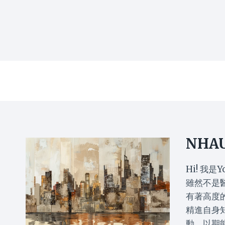
NHA
Hi! 我是Y
雖然不是
有著高度
精進自身
動，以期