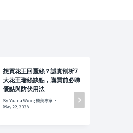
想買花王回麗絲？誠實剖析7
【好夠
大花王瑞絲缺點，購買前必睇
後實測
優點與防伏用法
法及價
By
Yoana Wong 醫美專家
By
Yoana
May 22, 2026
May 9, 202