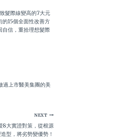
致髮際線變高的7大元
的15個全面性改善方
回自信，重拾理想髮際
，做過上市醫美集團的美
NEXT
授8大實證對策，從根源
型造型，將劣勢變優勢！