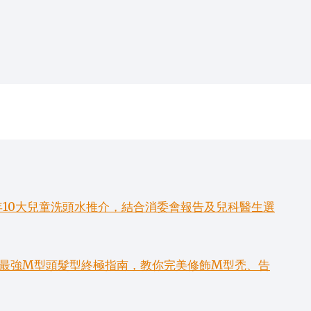
年10大兒童洗頭水推介，結合消委會報告及兒科醫生選
6款最強M型頭髮型終極指南，教你完美修飾M型禿、告