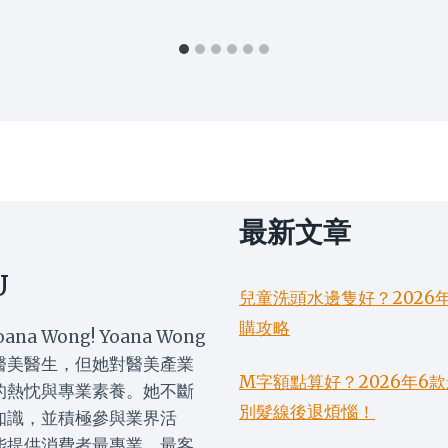
最新文章
U
兒童洗頭水邊隻好？2026
購攻略
oana Wong! Yoana Wong
醫美醫生，但她對醫美產業
M字額點算好？2026年
的熱忱與專業素養。她不斷
別髮線後退煩惱！
知識，並積極參與業界活
能提供消費者最專業、最客