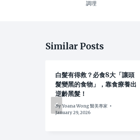
調理
Similar Posts
好？
白髮有得救？必食8大「讓頭
指南：1文
髮變黑的食物」，靠食療養出
on 專業
逆齡黑髮！
scalp
By
Yoana Wong 醫美專家
January 29, 2026