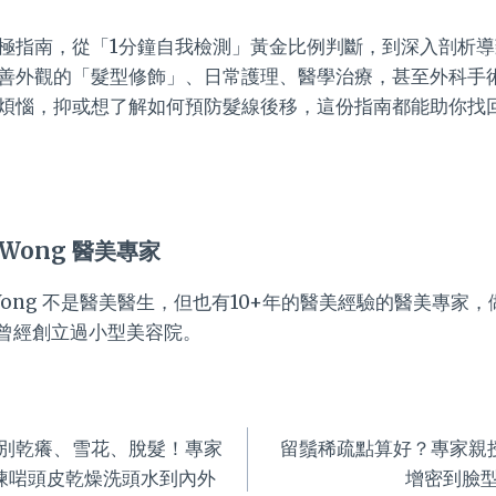
極指南，從「1分鐘自我檢測」黃金比例判斷，到深入剖析導
善外觀的「髮型修飾」、日常護理、醫學治療，甚至外科手術
煩惱，抑或想了解如何預防髮線後移，這份指南都能助你找
 Wong 醫美專家
a Wong 不是醫美醫生，但也有10+年的醫美經驗的醫美專家
曾經創立過小型美容院。
別乾癢、雪花、脫髮！專家
留鬚稀疏點算好？專家親
揀啱頭皮乾燥洗頭水到內外
增密到臉