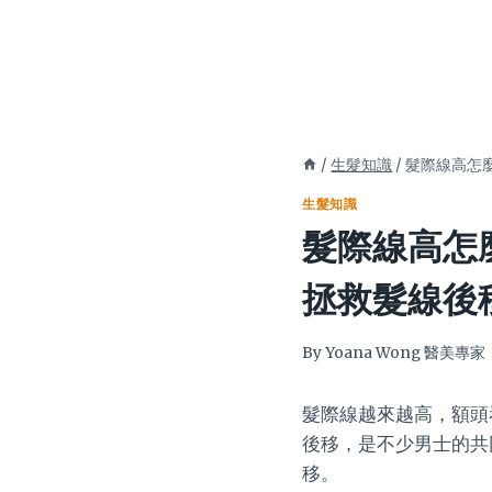
/
生髮知識
/
髮際線高怎
生髮知識
髮際線高怎
拯救髮線後
By
Yoana Wong 醫美專家
髮際線越來越高，額頭
後移，是不少男士的共
移。