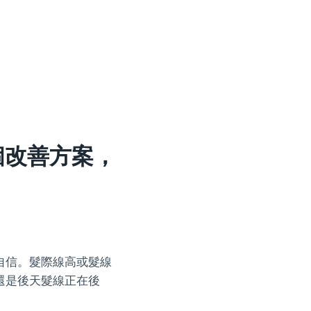
個改善方案，
自信。髮際線高或髮線
還是後天髮線正在後