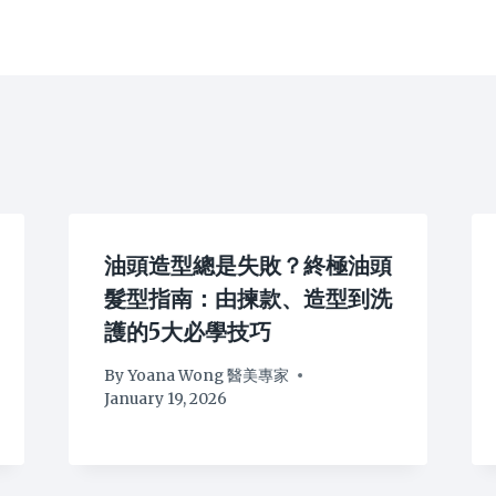
油頭造型總是失敗？終極油頭
髮型指南：由揀款、造型到洗
護的5大必學技巧
By
Yoana Wong 醫美專家
January 19, 2026