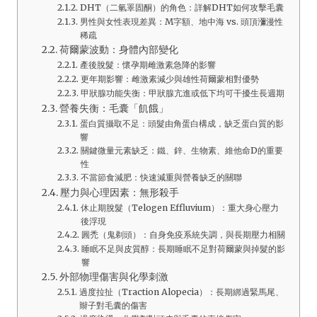
DHT（二氫睪固酮）的角色：詳解DHT如何攻擊毛囊
男性與女性表現差異：M字額、地中海 vs. 頭頂瀰漫性
稀疏
荷爾蒙波動：身體內部變化
產後脫髮：懷孕期雌激素急降的影響
更年期影響：雌激素減少與雄性荷爾蒙相對優勢
甲狀腺功能失衡：甲狀腺亢進或低下均可干擾生長週期
營養失衡：毛囊「飢餓」
蛋白質攝取不足：頭髮由角蛋白構成，缺乏蛋白質的影
響
關鍵微量元素缺乏：鐵、鋅、生物素、維他命D的重要
性
不當節食減肥：快速減重與營養缺乏的關聯
壓力與心理因素：無形殺手
休止期脫髮（Telogen Effluvium）：重大身心壓力
後浮現
圓禿（鬼剃頭）：自身免疫系統失調，與長期壓力相關
睡眠不足與皮質醇：長期睡眠不足對荷爾蒙與掉髮的影
響
外部物理傷害與化學刺激
過度拉扯（Traction Alopecia）：長期綁過緊馬尾、
辮子對毛囊的傷害