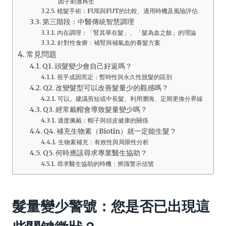
因子刺激再生
植髮手術：FUE與FUT的比較、適用時機及風險評估
第三階段：中醫傳統智慧調理
內在調理：「腎其華在髮」、「髮為血之餘」的理論
針對性食療：補腎與補氣血的養髮方案
常見問題
Q1. 頭髮變少會自己好返嗎？
視乎成因而定：暫時性與永久性脫髮的區別
Q2. 改變髮型可以改善髮量少的觀感嗎？
可以。建議剪短或中長髮、利用瀏海、定期更換分界線
Q3. 經常戴帽會導致髮量變少嗎？
適度佩戴：帽子與頭皮健康的關係
Q4. 補充生物素（Biotin）就一定能生髮？
生物素補充：有效性與局限性分析
Q5. 何時應該尋求專業醫生協助？
尋求醫生協助的時機：辨識警示信號
髮量變少警號：您是否已出現這