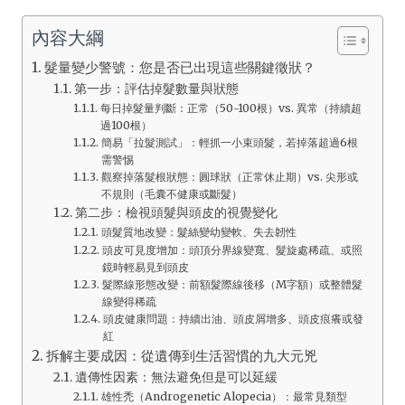
內容大綱
髮量變少警號：您是否已出現這些關鍵徵狀？
第一步：評估掉髮數量與狀態
每日掉髮量判斷：正常（50-100根）vs. 異常（持續超
過100根）
簡易「拉髮測試」：輕抓一小束頭髮，若掉落超過6根
需警惕
觀察掉落髮根狀態：圓球狀（正常休止期）vs. 尖形或
不規則（毛囊不健康或斷髮）
第二步：檢視頭髮與頭皮的視覺變化
頭髮質地改變：髮絲變幼變軟、失去韌性
頭皮可見度增加：頭頂分界線變寬、髮旋處稀疏、或照
鏡時輕易見到頭皮
髮際線形態改變：前額髮際線後移（M字額）或整體髮
線變得稀疏
頭皮健康問題：持續出油、頭皮屑增多、頭皮痕癢或發
紅
拆解主要成因：從遺傳到生活習慣的九大元兇
遺傳性因素：無法避免但是可以延緩
雄性禿（Androgenetic Alopecia）：最常見類型