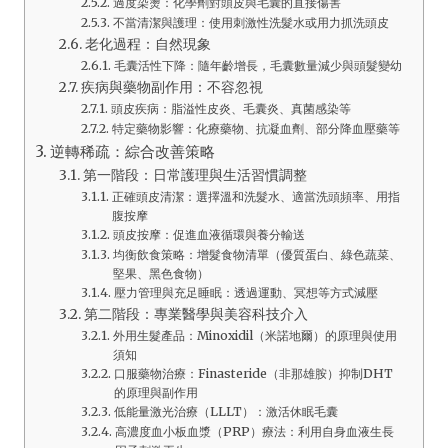
過度染燙：化學劑對頭皮與毛囊的直接傷害
不當清潔與護理：使用刺激性洗髮水或用力抓洗頭皮
老化過程：自然現象
毛囊活性下降：隨年齡增長，毛囊數量減少與頭髮變幼
疾病與藥物副作用：不容忽視
頭皮疾病：脂溢性皮炎、毛囊炎、真菌感染等
特定藥物影響：化療藥物、抗凝血劑、部分降血壓藥等
逆轉稀疏：綜合改善策略
第一階段：日常護理與生活習慣調整
正確頭皮清潔：選擇溫和洗髮水、適當洗頭頻率、用指
腹按摩
頭皮按摩：促進血液循環與養分輸送
均衡飲食策略：增髮食物清單（優質蛋白、綠色蔬菜、
堅果、黑色食物）
壓力管理與充足睡眠：透過運動、冥想等方式減壓
第二階段：專業醫學與美容科技介入
外用生髮產品：Minoxidil（米諾地爾）的原理與使用
須知
口服藥物治療：Finasteride（非那雄胺）抑制DHT
的原理與副作用
低能量激光治療（LLLT）：激活休眠毛囊
高濃度血小板血漿（PRP）療法：利用自身血液生長