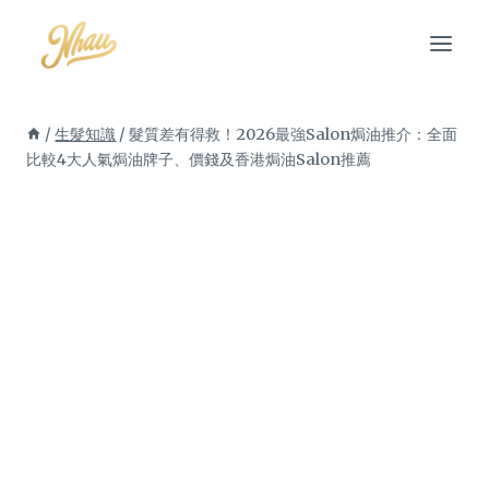
Skip
to
content
/
生髮知識
/
髮質差有得救！2026最強Salon焗油推介：全面
比較4大人氣焗油牌子、價錢及香港焗油Salon推薦