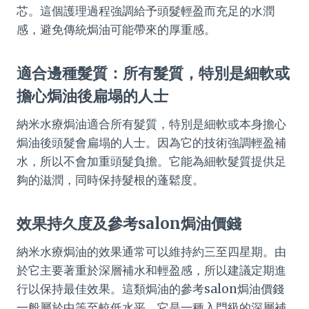
芯。這個護理過程強調給予頭髮輕盈而充足的水潤
感，避免傳統焗油可能帶來的厚重感。
適合邊種髮質：所有髮質，特別是細軟或
擔心焗油後扁塌的人士
納米水療焗油適合所有髮質，特別是細軟或本身擔心
焗油後頭髮會扁塌的人士。因為它的技術強調輕盈補
水，所以不會加重頭髮負擔。它能為細軟髮質提供足
夠的滋潤，同時保持髮根的蓬鬆度。
效果持久度及參考salon焗油價錢
納米水療焗油的效果通常可以維持約三至四星期。由
於它主要著重於深層補水和輕盈感，所以建議定期進
行以保持最佳效果。這類焗油的參考salon焗油價錢
一般屬於中等至較低水平。它是一種入門級的深層補