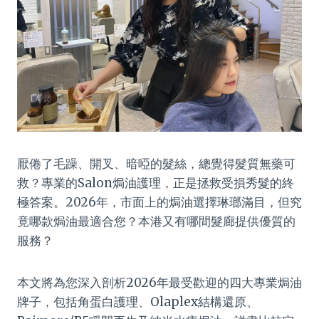
厭倦了毛躁、開叉、暗啞的髮絲，總覺得髮質無藥可
救？專業的Salon焗油護理，正是拯救受損秀髮的終
極答案。2026年，市面上的焗油選擇琳瑯滿目，但究
竟哪款焗油最適合您？本港又有哪間髮廊提供優質的
服務？
本文將為您深入剖析2026年最受歡迎的四大專業焗油
牌子，包括角蛋白護理、Olaplex結構還原、