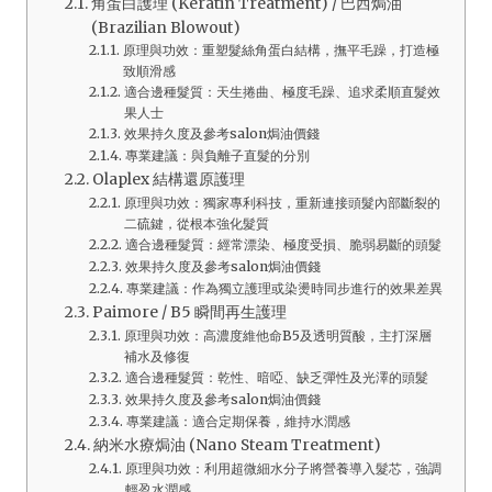
角蛋白護理 (Keratin Treatment) / 巴西焗油
(Brazilian Blowout)
原理與功效：重塑髮絲角蛋白結構，撫平毛躁，打造極
致順滑感
適合邊種髮質：天生捲曲、極度毛躁、追求柔順直髮效
果人士
效果持久度及參考salon焗油價錢
專業建議：與負離子直髮的分別
Olaplex 結構還原護理
原理與功效：獨家專利科技，重新連接頭髮內部斷裂的
二硫鍵，從根本強化髮質
適合邊種髮質：經常漂染、極度受損、脆弱易斷的頭髮
效果持久度及參考salon焗油價錢
專業建議：作為獨立護理或染燙時同步進行的效果差異
Paimore / B5 瞬間再生護理
原理與功效：高濃度維他命B5及透明質酸，主打深層
補水及修復
適合邊種髮質：乾性、暗啞、缺乏彈性及光澤的頭髮
效果持久度及參考salon焗油價錢
專業建議：適合定期保養，維持水潤感
納米水療焗油 (Nano Steam Treatment)
原理與功效：利用超微細水分子將營養導入髮芯，強調
輕盈水潤感