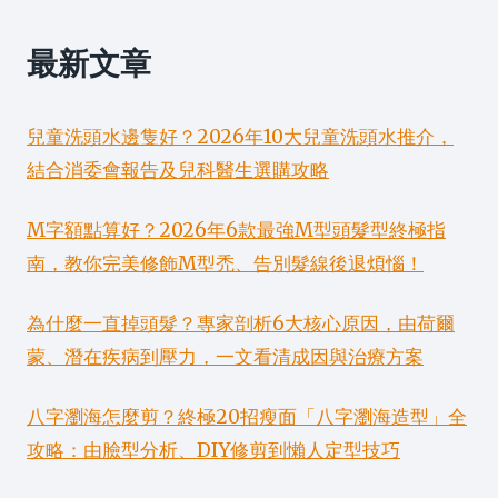
最新文章
兒童洗頭水邊隻好？2026年10大兒童洗頭水推介，
結合消委會報告及兒科醫生選購攻略
M字額點算好？2026年6款最強M型頭髮型終極指
南，教你完美修飾M型禿、告別髮線後退煩惱！
為什麼一直掉頭髮？專家剖析6大核心原因，由荷爾
蒙、潛在疾病到壓力，一文看清成因與治療方案
八字瀏海怎麼剪？終極20招瘦面「八字瀏海造型」全
攻略：由臉型分析、DIY修剪到懶人定型技巧