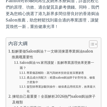
Paimore/B5瞬間再生及納米水療焗油，詳盡比較它
們的原理、功效、適合髮質及參考價錢。同時，我們
更為您精心挑選了港九新界多間信譽良好的香港焗油
Salon推薦，助您輕鬆找到最合適的專業護理，讓髮
質煥然一新，重拾健康光澤！
內容大綱
點解要做Salon焗油？一文睇清揀選專業焗油salon
推薦嘅重要性
Salon焗油 vs 家用護髮：點解專業護理效果更勝一
籌？
專業儀器輔助：蒸汽與納米技術促進深層滲透
產品成分與配方：精選salon焗油牌子針對性強，修復
力更集中
髮型師專業診斷與操作：確保產品用得其所，效果最大
化
揀啱自己最重要！全面解析2026熱門salon焗油牌子
及種類