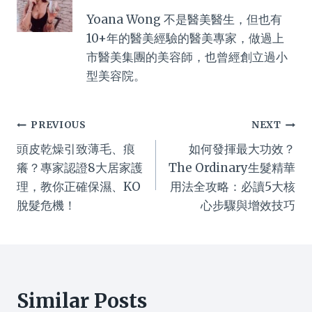
Yoana Wong 不是醫美醫生，但也有
10+年的醫美經驗的醫美專家，做過上
市醫美集團的美容師，也曾經創立過小
型美容院。
Post
PREVIOUS
NEXT
頭皮乾燥引致薄毛、痕
如何發揮最大功效？
navigation
癢？專家認證8大居家護
The Ordinary生髮精華
理，教你正確保濕、KO
用法全攻略：必讀5大核
脫髮危機！
心步驟與增效技巧
Similar Posts