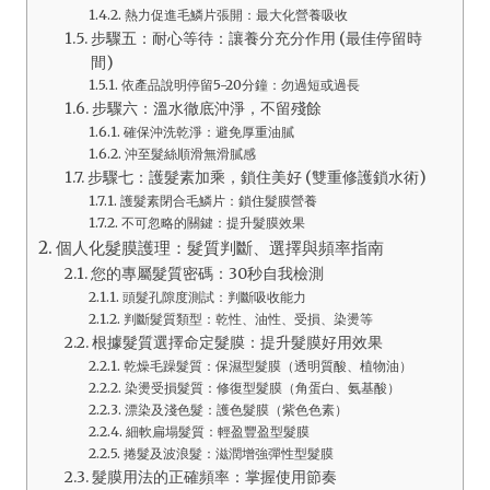
熱力促進毛鱗片張開：最大化營養吸收
步驟五：耐心等待：讓養分充分作用 (最佳停留時
間)
依產品說明停留5-20分鐘：勿過短或過長
步驟六：溫水徹底沖淨，不留殘餘
確保沖洗乾淨：避免厚重油膩
沖至髮絲順滑無滑膩感
步驟七：護髮素加乘，鎖住美好 (雙重修護鎖水術)
護髮素閉合毛鱗片：鎖住髮膜營養
不可忽略的關鍵：提升髮膜效果
個人化髮膜護理：髮質判斷、選擇與頻率指南
您的專屬髮質密碼：30秒自我檢測
頭髮孔隙度測試：判斷吸收能力
判斷髮質類型：乾性、油性、受損、染燙等
根據髮質選擇命定髮膜：提升髮膜好用效果
乾燥毛躁髮質：保濕型髮膜（透明質酸、植物油）
染燙受損髮質：修復型髮膜（角蛋白、氨基酸）
漂染及淺色髮：護色髮膜（紫色色素）
細軟扁塌髮質：輕盈豐盈型髮膜
捲髮及波浪髮：滋潤增強彈性型髮膜
髮膜用法的正確頻率：掌握使用節奏