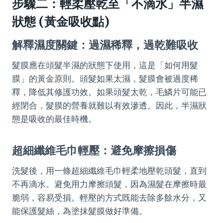
步驟二：輕柔壓乾至「不滴水」半濕
狀態 (黃金吸收點)
解釋濕度關鍵：過濕稀釋，過乾難吸收
髮膜應在頭髮半濕的狀態下使用，這是「如何用髮
膜」的黃金原則。頭髮如果太濕，髮膜會被過度稀
釋，降低其修護功效。如果頭髮太乾，毛鱗片可能已
經閉合，髮膜的營養就難以有效滲透。因此，半濕狀
態是吸收的最佳時機。
超細纖維毛巾輕壓：避免摩擦損傷
洗髮後，用一條超細纖維毛巾輕柔地壓乾頭髮，直到
不再滴水。避免用力摩擦頭髮，因為濕髮在摩擦時最
脆弱，容易受損。輕壓的方式既能去除多餘水分，又
能保護髮絲，為塗抹髮膜做好準備。