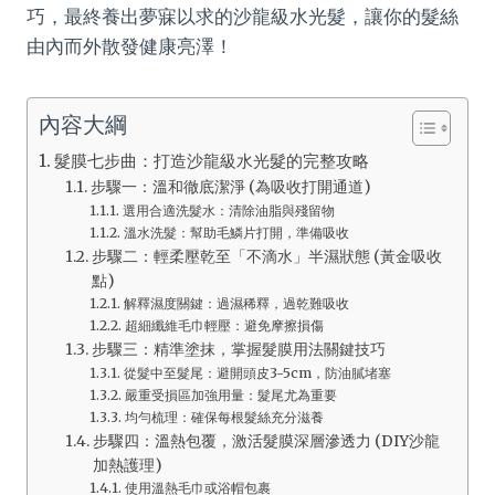
巧，最終養出夢寐以求的沙龍級水光髮，讓你的髮絲
由內而外散發健康亮澤！
內容大綱
髮膜七步曲：打造沙龍級水光髮的完整攻略
步驟一：溫和徹底潔淨 (為吸收打開通道)
選用合適洗髮水：清除油脂與殘留物
溫水洗髮：幫助毛鱗片打開，準備吸收
步驟二：輕柔壓乾至「不滴水」半濕狀態 (黃金吸收
點)
解釋濕度關鍵：過濕稀釋，過乾難吸收
超細纖維毛巾輕壓：避免摩擦損傷
步驟三：精準塗抹，掌握髮膜用法關鍵技巧
從髮中至髮尾：避開頭皮3-5cm，防油膩堵塞
嚴重受損區加強用量：髮尾尤為重要
均勻梳理：確保每根髮絲充分滋養
步驟四：溫熱包覆，激活髮膜深層滲透力 (DIY沙龍
加熱護理)
使用溫熱毛巾或浴帽包裹