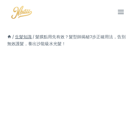
Skip
to
content
/
生髮知識
/
髮膜點用先有效？髮型師揭秘7步正確用法，告別
無效護髮，養出沙龍級水光髮！