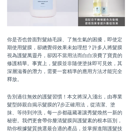
你是否也曾面對髮絲毛躁、了無生氣的困擾，即使定
期使用髮膜，卻總覺得效果未如理想？許多人將髮膜
視為護髮萬靈丹，卻因不當用法而白白浪費了寶貴的
修護精華。事實上，髮膜並非隨便塗抹即可見效，其
深層滋養的潛力，需要一套精準的應用方法才能完全
釋放。
告別過往無效的護髮習慣！本文將深入淺出，由專業
髮型師親自揭示髮膜的7步正確用法，從清潔、塗
抹、等待到沖洗，每一步都蘊藏著讓秀髮煥然一新的
秘密。我們更會帶你釐清髮膜與護髮素的根本區別，
助你根據髮質挑選最合適的產品，並掌握進階護髮技