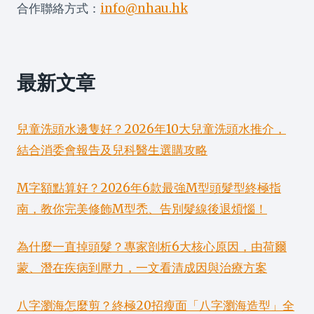
合作聯絡方式：
info@nhau.hk
最新文章
兒童洗頭水邊隻好？2026年10大兒童洗頭水推介，
結合消委會報告及兒科醫生選購攻略
M字額點算好？2026年6款最強M型頭髮型終極指
南，教你完美修飾M型禿、告別髮線後退煩惱！
為什麼一直掉頭髮？專家剖析6大核心原因，由荷爾
蒙、潛在疾病到壓力，一文看清成因與治療方案
八字瀏海怎麼剪？終極20招瘦面「八字瀏海造型」全