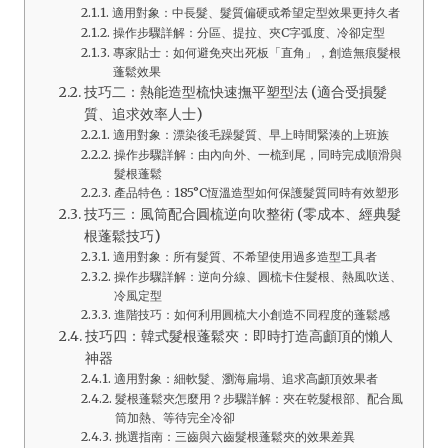
適用對象：中長髮、髮質偏硬或希望定型效果更持久者
操作步驟詳解：分區、提拉、夾C字弧度、冷卻定型
專家貼士：如何避免夾出死板「直角」，創造無痕髮根
蓬鬆效果
技巧二：熱能造型梳快速撫平塑型法 (適合受損髮
質、追求效率人士)
適用對象：漂染後毛躁髮質、早上時間緊湊的上班族
操作步驟詳解：由內向外、一梳到尾，同時完成順滑與
髮根蓬鬆
產品特色：185°C恆溫造型如何保護髮質同時有效塑形
技巧三：風筒配合圓梳逆向吹整術 (零成本、經典髮
根蓬鬆技巧)
適用對象：所有髮質、不希望使用過多造型工具者
操作步驟詳解：逆向分線、圓梳卡住髮根、熱風吹送、
冷風定型
進階技巧：如何利用圓梳大小創造不同程度的蓬鬆感
技巧四：韓式髮根蓬鬆夾：即時打造高顱頂的懶人
神器
適用對象：細軟髮、瀏海扁塌、追求高顱頂效果者
髮根蓬鬆夾怎麼用？步驟詳解：夾在乾髮根部、配合風
筒加熱、等待完全冷卻
挑選指南：三齒與六齒髮根蓬鬆夾的效果差異