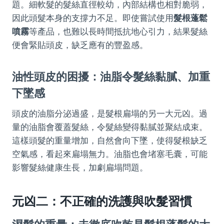
題。細軟髮的髮絲直徑較幼，內部結構也相對脆弱，
因此頭髮本身的支撐力不足。即使嘗試使用
髮根蓬鬆
噴霧
等產品，也難以長時間抵抗地心引力，結果髮絲
便會緊貼頭皮，缺乏應有的豐盈感。
油性頭皮的困擾：油脂令髮絲黏膩、加重
下墜感
頭皮的油脂分泌過盛，是髮根扁塌的另一大元凶。過
量的油脂會覆蓋髮絲，令髮絲變得黏膩並聚結成束。
這樣頭髮的重量增加，自然會向下墜，使得髮根缺乏
空氣感，看起來扁塌無力。油脂也會堵塞毛囊，可能
影響髮絲健康生長，加劇扁塌問題。
元凶二：不正確的洗護與吹髮習慣