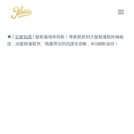
Skip
to
content
/
生髮知識
/
髮根扁塌有得救！專家親授10大髮根蓬鬆終極秘
技，由髮根蓬鬆夾、噴霧用法到洗護全攻略，KO細軟油頭！