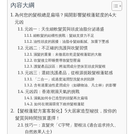
內容大綱
為何您的髮根總是扁塌？揭開影響髮根蓬鬆度的4大
元凶
元凶一：天生細軟髮質與頭皮油脂分泌過盛
細軟髮的結構性挑戰：髮絲支撐力不足
油性頭皮的困擾：油脂令髮絲黏膩、加重下墜感
元凶二：不正確的洗護與吹髮習慣
濕髮的重量：未徹底吹乾是髮根蓬鬆的大敵
吹髮後立即睡覺導致髮型壓扁
護髮產品誤區：將滋潤成分塗抹至頭皮與髮根
元凶三：選錯洗護產品，從根源扼殺髮根蓬鬆感
「二合一」或過度滋潤型洗髮水的陷阱
含有過重油性柔潤成分（如礦物油、凡士林）的影響
元凶四：香港潮濕天氣的挑戰
濕氣如何令已造型的頭髮再次扁塌
如何在潮濕環境下維持髮根蓬鬆
【髮根蓬鬆方案客製化】5大居家造型秘技，按你的
髮質與時間預算選擇！
技巧一：直髮夾「C字彎」塑根法 (適合追求持久、
自然效果人士)