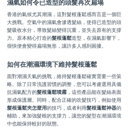
濕氣如何令已造型的頭髮再次扁塌
香港的氣候尤其潮濕，這對髮根蓬鬆感而言是一個巨
大挑戰。空氣中的濕氣會滲透髮絲，使得已造型的頭
髮吸收水分，導致髮絲變得沉重，並失去原有的支撐
力。原本精心打造的
髮根蓬鬆
造型，在濕氣影響下，
很快便會變得扁塌無形，讓許多人感到困擾。
如何在潮濕環境下維持髮根蓬鬆
面對潮濕天氣的挑戰，維持髮根蓬鬆確實需要一些策
略。除了日常洗護習慣的調整，您可以考慮選用具備
抗濕氣配方的
髮根蓬鬆噴霧
，這些產品能在髮絲表面
形成保護層。同時，配合正確的吹髮技巧，例如使用
髮根蓬鬆夾怎麼用
的技巧，或者利用
髮根蓬鬆神器
的
輔助，來加強髮根的支撐力，讓您的髮型在潮濕環境
中也能保持較好的狀態。