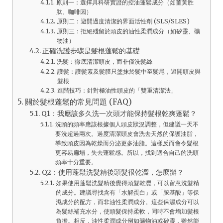
原則一：選擇具科研實證的控油蓬鬆成分（如薑黃胜
肽、咖啡因）
原則二：避開過度清潔的界面活性劑 (SLS/SLES)
原則三：拒絕殘留於頭皮的油性柔潤成分（如矽靈、礦
物油）
正確洗護步驟是髮根蓬鬆的基礎
洗髮：徹底清潔頭皮，而非僅洗髮絲
護髮：護髮素及髮膜只塗抹於髮中至髮尾，避開頭皮與
髮根
進階技巧：針對極油性頭皮的「雙重清潔法」
關於髮根蓬鬆的常見問題 (FAQ)
Q1：我應該多久洗一次頭才能保持髮根乾爽蓬鬆？
洗頭的頻率應該根據個人頭皮狀況調整，但建議一天不
要洗超過兩次。過度清潔頭皮會洗去天然的保護油脂，
導致頭皮因為乾燥而分泌更多油脂。這樣反而會令髮根
更容易扁塌，失去蓬鬆感。所以，找到適合自己的洗頭
頻率十分重要。
Q2：使用蓬鬆洗髮精後頭髮很乾澀，怎麼辦？
如果使用蓬鬆洗髮精後覺得頭髮乾澀，可以留意洗髮精
的成分。建議尋找含有「水解蛋白」或「胺基酸」等保
濕成分的配方，而非油性柔潤成分。這些保濕成分可以
為髮絲補充水分，使頭髮保持柔軟，同時不會增加髮根
負擔。相反，油性柔潤成分例如礦物油或矽靈，雖然能