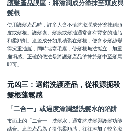
護髮產品誤區：將滋潤成分塗抹至頭皮與
髮根
使用護髮產品時，許多人會不慎將滋潤成分塗抹到頭
皮或髮根。護髮素、髮膜或髮油通常含有豐富的油脂
和柔順劑。這些成分如果積聚在髮根，便會令髮絲變
得沉重油膩，同時堵塞毛囊，使髮根無法挺立，加重
扁塌感。正確的做法是將護髮產品塗抹於髮中至髮尾
即可。
元凶三：選錯洗護產品，從根源扼殺
髮根蓬鬆感
「二合一」或過度滋潤型洗髮水的陷阱
市面上的「二合一」洗髮水，通常將洗髮與護髮功能
結合。這些產品為了提供柔順感，往往添加了較多滋