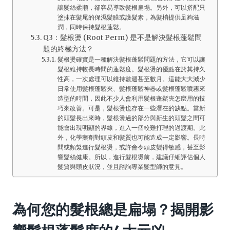
讓髮絲柔順，卻容易導致髮根扁塌。另外，可以搭配只
塗抹在髮尾的保濕髮膜或護髮素，為髮梢提供足夠滋
潤，同時保持髮根蓬鬆。
Q3：髮根燙 (Root Perm) 是不是解決髮根蓬鬆問
題的終極方法？
髮根燙確實是一種解決髮根蓬鬆問題的方法，它可以讓
髮根維持較長時間的蓬鬆度。髮根燙的優點在於其持久
性高，一次處理可以維持數週甚至數月。這能大大減少
日常使用髮根蓬鬆夾、髮根蓬鬆神器或髮根蓬鬆噴霧來
造型的時間，因此不少人會利用髮根蓬鬆夾怎麼用的技
巧來改善。可是，髮根燙也存在一些潛在的缺點。當新
的頭髮長出來時，髮根燙過的部分與新生的頭髮之間可
能會出現明顯的界線，進入一個較難打理的過渡期。此
外，化學藥劑對頭皮和髮質也可能造成一定影響。長時
間或頻繁進行髮根燙，或許會令頭皮變得敏感，甚至影
響髮絲健康。所以，進行髮根燙前，建議仔細評估個人
髮質與頭皮狀況，並且諮詢專業髮型師的意見。
為何您的髮根總是扁塌？揭開影