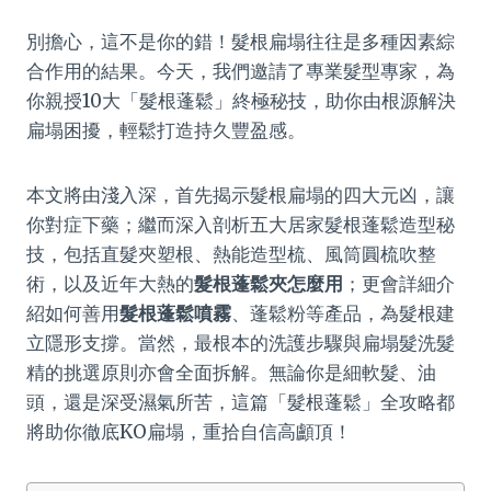
別擔心，這不是你的錯！髮根扁塌往往是多種因素綜
合作用的結果。今天，我們邀請了專業髮型專家，為
你親授10大「髮根蓬鬆」終極秘技，助你由根源解決
扁塌困擾，輕鬆打造持久豐盈感。
本文將由淺入深，首先揭示髮根扁塌的四大元凶，讓
你對症下藥；繼而深入剖析五大居家髮根蓬鬆造型秘
技，包括直髮夾塑根、熱能造型梳、風筒圓梳吹整
術，以及近年大熱的
髮根蓬鬆夾怎麼用
；更會詳細介
紹如何善用
髮根蓬鬆噴霧
、蓬鬆粉等產品，為髮根建
立隱形支撐。當然，最根本的洗護步驟與扁塌髮洗髮
精的挑選原則亦會全面拆解。無論你是細軟髮、油
頭，還是深受濕氣所苦，這篇「髮根蓬鬆」全攻略都
將助你徹底KO扁塌，重拾自信高顱頂！