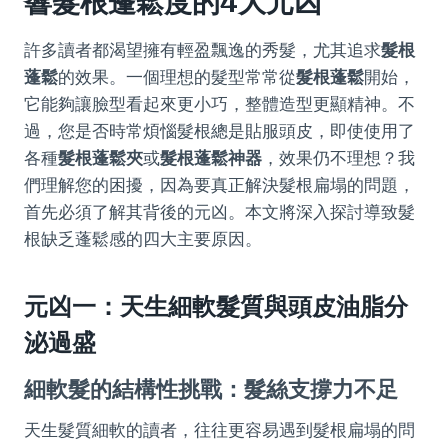
響髮根蓬鬆度的4大元凶
許多讀者都渴望擁有輕盈飄逸的秀髮，尤其追求
髮根
蓬鬆
的效果。一個理想的髮型常常從
髮根蓬鬆
開始，
它能夠讓臉型看起來更小巧，整體造型更顯精神。不
過，您是否時常煩惱髮根總是貼服頭皮，即使使用了
各種
髮根蓬鬆夾
或
髮根蓬鬆神器
，效果仍不理想？我
們理解您的困擾，因為要真正解決髮根扁塌的問題，
首先必須了解其背後的元凶。本文將深入探討導致髮
根缺乏蓬鬆感的四大主要原因。
元凶一：天生細軟髮質與頭皮油脂分
泌過盛
細軟髮的結構性挑戰：髮絲支撐力不足
天生髮質細軟的讀者，往往更容易遇到髮根扁塌的問