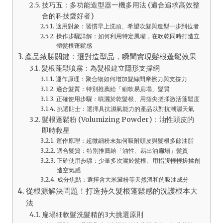
技巧五：多功能造型器一機多用法 (適合追求高效整
合的科技愛好者)
適用對象：習慣早上洗頭、希望吹髮與造型一步到位者
操作步驟詳解：如何利用特定風嘴，在吹乾同時打造立
體髮根蓬鬆感
產品致勝關鍵：選對造型品，瞬間實現髮根蓬鬆效果
髮根蓬鬆噴霧：為髮根建立隱形支撐網
運作原理：聚合物如何增加髮絲間摩擦力與支撐力
適合髮質：特別推薦給「細軟易扁塌」髮質
正確使用步驟：噴灑於乾髮根、用指尖搓揉激活蓬鬆度
挑選貼士：選擇具抗濕氣能力的產品以對抗潮濕天氣
髮根蓬鬆粉 (Volumizing Powder)：油性頭皮的
即時救星
運作原理：超微細粉末如何吸附頭皮與髮根多餘油脂
適合髮質：特別推薦給「油性、易出油扁塌」髮質
正確使用步驟：少量多次灑於髮根、用指腹輕輕搓揉創
造空氣感
成分焦點：選擇含大米澱粉等天然溫和的吸油成分
從根源解決問題！打造持久髮根蓬鬆感的洗護根本大
法
扁塌細軟髮洗髮精的3大挑選原則