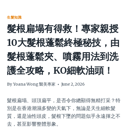
生髮知識
髮根扁塌有得救！專家親授
10大髮根蓬鬆終極秘技，由
髮根蓬鬆夾、噴霧用法到洗
護全攻略，KO細軟油頭！
By
Yoana Wong 醫美專家
June 2, 2026
髮根扁塌、頭頂扁平，是否令你總顯得無精打采？特
別是在香港潮濕多變的天氣下，無論是天生細軟髮
質，還是油性頭皮，髮根下墜的問題似乎永遠揮之不
去，甚至影響整體形象。