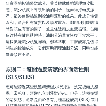
研實證的控油蓬鬆成分。薑黃胜肽能夠調理頭皮狀
態，減少頭皮上導致出油的因子，從而維持頭皮潔
淨，最終使髮絲達到控油與蓬鬆的效果。此成分性質
溫和，適合所有髮質以及頭皮狀況。咖啡因則能夠清
除對頭皮有害的因子，並且促進頭皮血液循環。當頭
皮維持在健康狀態時，油脂分泌量會恢復正常水平，
這樣就能減少頭髮扁塌。柳草萃取、甘胺酸亦是值得
關注的控油成分，它們幫助調理油脂分泌，同時也能
舒緩頭皮不適。
原則二：避開過度清潔的界面活性劑
(SLS/SLES)
您可能聽過某些洗髮精清潔力特別強，洗完後頭皮感
覺非常乾爽，頭髮也立刻蓬鬆起來。但是，這種短暫
的清爽感，通常是由於含有月桂基硫酸鈉 (SLS) 或月