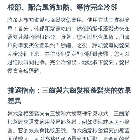
根部、配合風筒加熱、等待完全冷卻
許多人想知道髮根蓬鬆夾怎麼用。使用方法其實很簡
單：首先，確保頭髮是乾的，然後將髮根蓬鬆夾夾在
需要蓬鬆的髮根部分。接著，您可以配合風筒，用熱
風對準髮夾位置吹約五秒鐘。之後，讓頭髮連同髮夾
完全冷卻下來。等待冷卻是定型的關鍵步驟，您可以
趁這段時間化妝。完全冷卻後，輕輕取下髮夾，髮根
便會自然蓬鬆。
挑選指南：三齒與六齒髮根蓬鬆夾的效果
差異
韓式髮根蓬鬆夾有三齒和六齒兩種常見款式。三齒髮
根蓬鬆夾通常適用於局部蓬鬆，例如瀏海或頭頂小範
圍。它的效果會比較細緻。而六齒髮根蓬鬆夾的覆蓋
面積較大，可以為整個頭頂帶來更明顯、更全面的髮