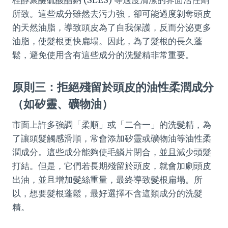
桂醇聚醚硫酸酯鈉 (SLES) 等過度清潔的界面活性劑
所致。這些成分雖然去污力強，卻可能過度剝奪頭皮
的天然油脂，導致頭皮為了自我保護，反而分泌更多
油脂，使髮根更快扁塌。因此，為了髮根的長久蓬
鬆，避免使用含有這些成分的洗髮精非常重要。
原則三：拒絕殘留於頭皮的油性柔潤成分
（如矽靈、礦物油）
市面上許多強調「柔順」或「二合一」的洗髮精，為
了讓頭髮觸感滑順，常會添加矽靈或礦物油等油性柔
潤成分。這些成分能夠使毛鱗片閉合，並且減少頭髮
打結。但是，它們若長期殘留於頭皮，就會加劇頭皮
出油，並且增加髮絲重量，最終導致髮根扁塌。所
以，想要髮根蓬鬆，最好選擇不含這類成分的洗髮
精。