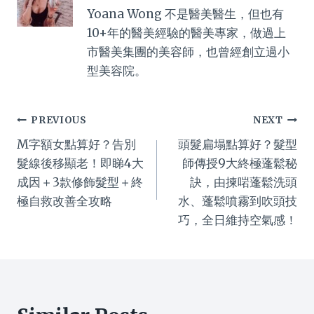
Yoana Wong 不是醫美醫生，但也有
10+年的醫美經驗的醫美專家，做過上
市醫美集團的美容師，也曾經創立過小
型美容院。
Post
PREVIOUS
NEXT
M字額女點算好？告別
頭髮扁塌點算好？髮型
navigation
髮線後移顯老！即睇4大
師傳授9大終極蓬鬆秘
成因＋3款修飾髮型＋終
訣，由揀啱蓬鬆洗頭
極自救改善全攻略
水、蓬鬆噴霧到吹頭技
巧，全日維持空氣感！