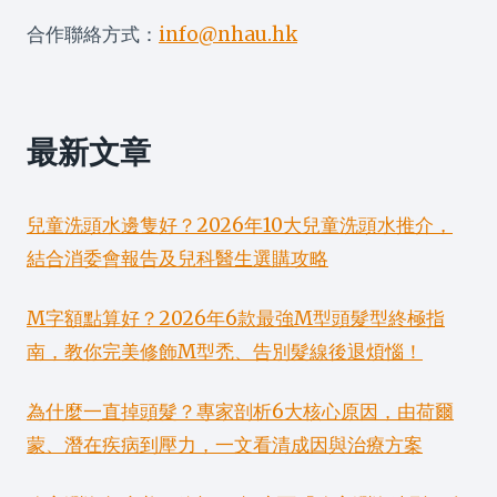
合作聯絡方式：
info@nhau.hk
最新文章
兒童洗頭水邊隻好？2026年10大兒童洗頭水推介，
結合消委會報告及兒科醫生選購攻略
M字額點算好？2026年6款最強M型頭髮型終極指
南，教你完美修飾M型禿、告別髮線後退煩惱！
為什麼一直掉頭髮？專家剖析6大核心原因，由荷爾
蒙、潛在疾病到壓力，一文看清成因與治療方案