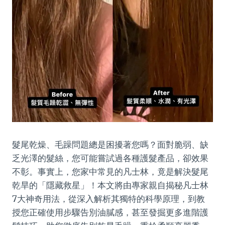
髮尾乾燥、毛躁問題總是困擾著您嗎？面對脆弱、缺
乏光澤的髮絲，您可能嘗試過各種護髮產品，卻效果
不彰。事實上，您家中常見的凡士林，竟是解決髮尾
乾旱的「隱藏救星」！本文將由專家親自揭秘凡士林
7大神奇用法，從深入解析其獨特的科學原理，到教
授您正確使用步驟告別油膩感，甚至發掘更多進階護