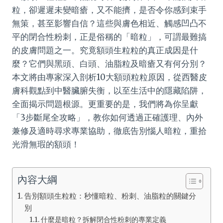
粒，卻遲遲未變暗瘡，又不能擠，是否令你感到束手
無策，甚至影響自信？這些與膚色相近、觸感凹凸不
平的閉合性粉刺，正是俗稱的「暗粒」，可謂最難搞
的皮膚問題之一。究竟額頭生粒粒的真正成因是什
麼？它們與黑頭、白頭、油脂粒及暗瘡又有何分別？
本文將由專家深入剖析10大額頭粒粒原因，從西醫皮
膚科觀點到中醫臟腑失衡，以至生活中的隱藏陷阱，
全面揭示問題根源。更重要的是，我們將為你呈獻
「3步斷尾全攻略」，教你如何透過正確護理、內外
兼修及適時尋求專業協助，徹底告別惱人暗粒，重拾
光滑無瑕的額頭！
內容大綱
告別額頭生粒粒：秒懂暗粒、粉刺、油脂粒的關鍵分
別
什麼是暗粒？拆解閉合性粉刺的專業定義