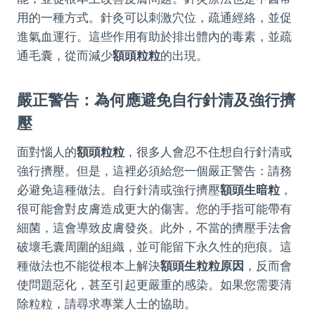
用的一種方式。針灸可以刺激穴位，疏通經絡，並促
進氣血運行。這些作用有助於排出體內的毒素，並疏
通毛囊，從而減少
額頭粒粒
的出現。
嚴正警告：為何應避免自行針清及強行擠
壓
面對惱人的
額頭粒粒
，很多人會忍不住想自行針清或
強行擠壓。但是，這裡必須給您一個嚴正警告：請務
必避免這種做法。自行針清或強行擠壓
額頭生暗粒
，
很可能會對皮膚造成更大的傷害。您的手指可能帶有
細菌，這會導致皮膚發炎。此外，不當的擠壓手法會
破壞毛囊周圍的組織，並可能留下永久性的疤痕。這
種做法也不能從根本上解決
額頭生粒粒原因
，反而會
使問題惡化，甚至引起更嚴重的感染。如果您需要清
除粒粒，請尋求專業人士的協助。