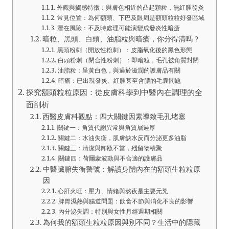
外觀與觸感特徵：與膚色相近的凸起顆粒，無紅腫發炎
常見位置：為何額頭、下巴及眼周是額頭粒粒好發區域
潛在風險：不及時處理可能演變成發炎性暗瘡
暗粒、黑頭、白頭、油脂粒與暗瘡，你分得清嗎？
黑頭粉刺（開放性粉刺）：皮脂氧化後的黑色形態
白頭粉刺（閉合性粉刺）：即暗粒，毛孔被角質封閉
油脂粒：呈黃白色，與過於滋潤的護膚品有關
暗瘡：已出現發炎、紅腫甚至含膿的毛囊問題
探究額頭粒粒原因：從皮膚科學到中醫內在調理的全
面剖析
西醫皮膚科觀點：四大關鍵因素導致毛孔堵塞
關鍵一：角質代謝異常與角質層過厚
關鍵二：水油失衡，肌膚缺水反而分泌更多油脂
關鍵三：清潔與卸妝不當，殘留物積聚
關鍵四：荷爾蒙波動與不合適的護膚品
中醫臟腑失衡警號：解讀身體內在的額頭生粒粒原
因
心肝火旺：壓力、情緒與熬夜是主要元兇
脾胃濕熱與腸道問題：飲食不節與消化不良的影響
內分泌失調：特別與女性月經週期相關
為何我的額頭生粒粒原因與別不同？生活中的隱藏