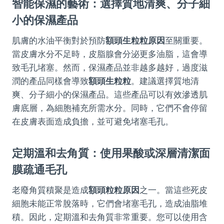
智能保濕的藝術：選擇質地清爽、分子細
小的保濕產品
肌膚的水油平衡對於預防
額頭生粒粒原因
至關重要。
當皮膚水分不足時，皮脂腺會分泌更多油脂，這會導
致毛孔堵塞。然而，保濕產品並非越多越好，過度滋
潤的產品同樣會導致
額頭生粒粒
。建議選擇質地清
爽、分子細小的保濕產品。這些產品可以有效滲透肌
膚底層，為細胞補充所需水分。同時，它們不會停留
在皮膚表面造成負擔，並可避免堵塞毛孔。
定期溫和去角質：使用果酸或深層清潔面
膜疏通毛孔
老廢角質積聚是造成
額頭粒粒原因
之一。當這些死皮
細胞未能正常脫落時，它們會堵塞毛孔，造成油脂堆
積。因此，定期溫和去角質非常重要。您可以使用含