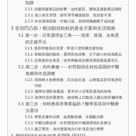
陷阱
頭髮與髮製品的影響：油性髮質、瀏海及護髮產品殘留
個人衛生習慣：經常用手觸摸臉部、枕頭套不潔
外在環境因素：空氣污染、長時間佩戴帽子或頭盔
告別凹凸肌！根治額頭粒粒的黃金方案與生活指南
第一步：日常護理金三角——清潔、保濕、去角質
的正確手法
溫和而徹底的清潔：即使只塗防曬也要卸妝
智能保濕的藝術：選擇質地清爽、分子細小的保濕產品
定期溫和去角質：使用果酸或深層清潔面膜疏通毛孔
第二步：內外兼修——針對額頭生粒粒原因的中醫
食療與作息調整
清熱降火食療推薦：百合綠豆湯、山楂菊花茶等食譜與
功效
健脾祛濕飲食建議：薏米赤小豆粥及避免的食物
規律作息的重要性：確保晚上12點前入睡以助肝臟排毒
第三步：何時應尋求專業協助？醫學美容與中醫療
法選項
專業皮膚科治療：如果酸煥膚、水楊酸治療
中醫治療途徑：針對體質的中藥調理與針灸療法
嚴正警告：為何應避免自行針清及強行擠壓
關於額頭生粒粒的常見問題 (FAQ)