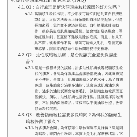
Q1：自行處理是解決額頭生粒粒原因的好方法嗎？
當額頭生粒粒出現，不少朋友可能立刻想到要自行擠壓
或針清。這個方法表面上好像能即時移除突起物，但是
長期來看，我們並不建議這樣做。自行擠壓或針清動
作，很容易造成肌膚組織受損。這會增加發炎機會，導
致紅腫加劇，甚至留下難以消除的疤痕。而且，如果工
具不潔，或者操作不當，細菌可能進入毛孔，引發更嚴
重感染，讓原本的額頭生暗粒問題變得更複雜。
Q2：油性或暗粒肌膚，是否應該完全避免保濕產
品？
這是一個很常見的誤解，許多油性肌膚或容易額頭生粒
粒的朋友，會認為保濕產品會讓臉部更油，因此選擇完
全不使用。事實上，肌膚如果缺乏足夠水分，為了自我
保護，皮脂腺會分泌更多油脂，這會造成肌膚油水失
衡。過多的油脂反而會堵塞毛孔，讓額頭生粒粒原因更
難解決。所以，油性肌膚也需要保濕，建議選擇質地清
爽、不油膩的保濕產品，這樣可以平衡油脂分泌，改善
額頭粒粒問題。
Q3：改善額頭粒粒需要多長時間？為何我的額頭生
暗粒停留了很久？
許多朋友會問，為何額頭生暗粒遲遲不見好轉？這是因
為暗粒，即閉合性粉刺，本質上是毛孔深層被堵塞，它