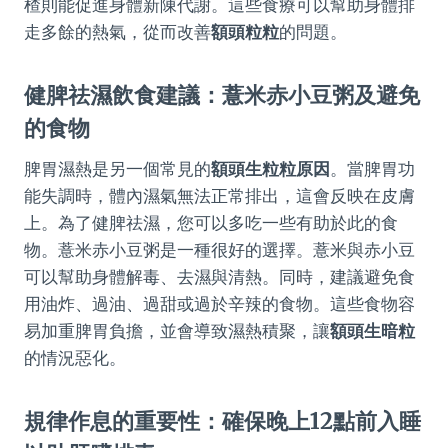
楂則能促進身體新陳代謝。這些食療可以幫助身體排
走多餘的熱氣，從而改善
額頭粒粒
的問題。
健脾祛濕飲食建議：薏米赤小豆粥及避免
的食物
脾胃濕熱是另一個常見的
額頭生粒粒原因
。當脾胃功
能失調時，體內濕氣無法正常排出，這會反映在皮膚
上。為了健脾祛濕，您可以多吃一些有助於此的食
物。薏米赤小豆粥是一種很好的選擇。薏米與赤小豆
可以幫助身體解毒、去濕與清熱。同時，建議避免食
用油炸、過油、過甜或過於辛辣的食物。這些食物容
易加重脾胃負擔，並會導致濕熱積聚，讓
額頭生暗粒
的情況惡化。
規律作息的重要性：確保晚上12點前入睡