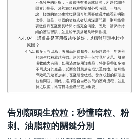
不像發炎的暗瘡，不會很快有膿頭或紅腫，所以代謝時
間會比較長。改善額頭粒粒需要耐心與時間。一般來
說，輕微的額頭生粒粒原因可能需要數週才能看到明顯
改善。但是，頑固的暗粒或者肌膚深層問題，則可能需
要數個月甚至更長時間才能完全清除。因此，請保持持
續的護理習慣，並且給予肌膚足夠時間恢復。
Q4：護膚品是否用得越多越好，以應對額頭生粒粒
原因？
很多人誤以為，護膚品用得越多、種類越齊全，對改善
額頭生粒粒就越有效。這其實是一個常見的迷思。肌膚
吸收能力有限，如果過度使用護膚品，特別是疊加多種
不同成分的產品，反而會對肌膚造成沉重負擔。這可能
導致毛孔堵塞加劇，甚至引發敏感、發炎或新的額頭生
粒粒問題。因此，選擇適合自己的簡約護膚流程，並且
持之以恆，比盲目堆疊產品更加重要。
告別額頭生粒粒：秒懂暗粒、粉
刺、油脂粒的關鍵分別