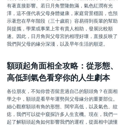
有著直接影響。若日月角豐隆飽滿，氣色紅潤有光
澤，這不僅代表父母身體健康，家庭背景穩固，也預
示著您在早年階段（三十歲前）容易得到長輩的幫助
與提攜，學業或事業上常有貴人相助，發展比較順
遂。因此，日月角與父母宮的相理好壞，直接反映了
我們與父母的緣分深淺，以及早年生活的順逆。
額頭起角面相全攻略：從形態、
高低到氣色看穿你的人生劇本
各位朋友，不知你曾否留意過自己的額頭角？在面相
學之中，額頭是看早年運勢與父母緣分的重要部位。
細心觀察額頭有角的形態、闊窄高低，以及氣色、紋
痣，我們可以從中窺探許多人生玄機。現在，我們一
起了解額頭起角如何影響我們的運程，從面相中讀懂