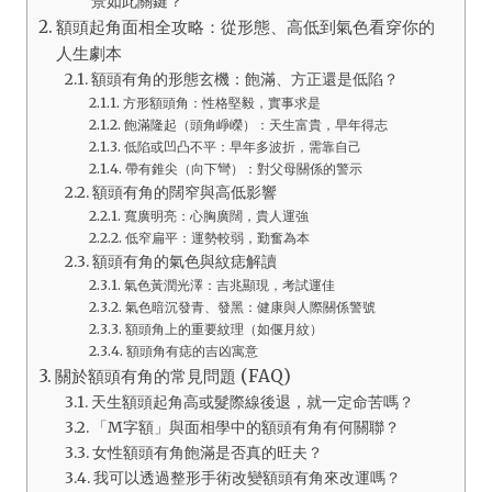
景如此關鍵？
額頭起角面相全攻略：從形態、高低到氣色看穿你的
人生劇本
額頭有角的形態玄機：飽滿、方正還是低陷？
方形額頭角：性格堅毅，實事求是
飽滿隆起（頭角崢嶸）：天生富貴，早年得志
低陷或凹凸不平：早年多波折，需靠自己
帶有錐尖（向下彎）：對父母關係的警示
額頭有角的闊窄與高低影響
寬廣明亮：心胸廣闊，貴人運強
低窄扁平：運勢較弱，勤奮為本
額頭有角的氣色與紋痣解讀
氣色黃潤光澤：吉兆顯現，考試運佳
氣色暗沉發青、發黑：健康與人際關係警號
額頭角上的重要紋理（如偃月紋）
額頭角有痣的吉凶寓意
關於額頭有角的常見問題 (FAQ)
天生額頭起角高或髮際線後退，就一定命苦嗎？
「M字額」與面相學中的額頭有角有何關聯？
女性額頭有角飽滿是否真的旺夫？
我可以透過整形手術改變額頭有角來改運嗎？