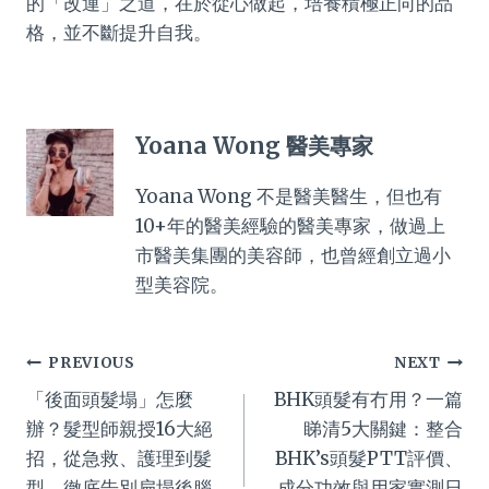
的「改運」之道，在於從心做起，培養積極正向的品
格，並不斷提升自我。
Yoana Wong 醫美專家
Yoana Wong 不是醫美醫生，但也有
10+年的醫美經驗的醫美專家，做過上
市醫美集團的美容師，也曾經創立過小
型美容院。
Post
PREVIOUS
NEXT
「後面頭髮塌」怎麼
BHK頭髮有冇用？一篇
navigation
辦？髮型師親授16大絕
睇清5大關鍵：整合
招，從急救、護理到髮
BHK’s頭髮PTT評價、
型，徹底告別扁塌後腦
成分功效與用家實測日