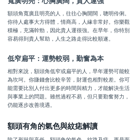
寬廣明亮：心胸廣闊，貴人運強
額頭角寬廣且明亮的人，往往心胸開闊，聰明伶俐。
你待人處事大方得體，情商高，人緣非常好。你樂觀
積極，充滿幹勁，因此貴人運很強。在早年，你特別
容易得到貴人幫助，人生之路走得比較順遂。
低窄扁平：運勢較弱，勤奮為本
相對來說，額頭角低窄或扁平的人，早年運勢可能較
為坎坷。你賺錢會比較辛苦，財運也相對較差。你可
能需要比別人付出更多的時間與精力，才能解決生活
與事業上的問題。雖然過程不易，但只要勤奮努力，
仍能逐步改善境遇。
額頭有角的氣色與紋痣解讀
除了形狀與高低，額頭角的氣色、紋路及痣，更是面