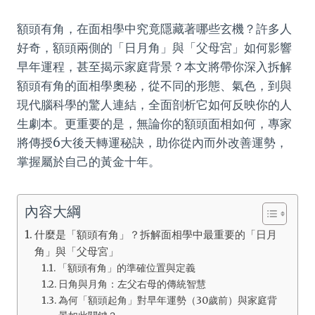
額頭有角，在面相學中究竟隱藏著哪些玄機？許多人
好奇，額頭兩側的「日月角」與「父母宮」如何影響
早年運程，甚至揭示家庭背景？本文將帶你深入拆解
額頭有角的面相學奧秘，從不同的形態、氣色，到與
現代腦科學的驚人連結，全面剖析它如何反映你的人
生劇本。更重要的是，無論你的額頭面相如何，專家
將傳授6大後天轉運秘訣，助你從內而外改善運勢，
掌握屬於自己的黃金十年。
內容大綱
什麼是「額頭有角」？拆解面相學中最重要的「日月
角」與「父母宮」
「額頭有角」的準確位置與定義
日角與月角：左父右母的傳統智慧
為何「額頭起角」對早年運勢（30歲前）與家庭背