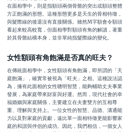
在面相學中，則是指額頭兩側骨骼的突出或額頭整體
方正飽滿的形態。這種形態更多是天生的骨相特徵，
與髮際線的後退沒有直接關係。雖然M字額會令額頭
看起來較高較寬，但面相學對額頭有角的解讀，著重
於其骨骼結構本身，並非單純指髮際線的變化。
女性額頭有角飽滿是否真的旺夫？
在傳統面相學中，女性額頭有角飽滿，即所謂的「天
庭飽滿」，確實常被視為「旺夫」之相。這種說法認
為，擁有此面相的女性聰明智慧，能夠輔助丈夫事業
發展，為家庭帶來財富與好運。然而，現代社會的幸
福婚姻與家庭關係，主要建立在夫妻雙方的互相尊
重、理解與支持上。一位女性的智慧、品德、溝通能
力以及對家庭的貢獻，遠比單一面相特徵更能影響家
庭的和諧與伴侶的成功。因此，我們相信，一個女人