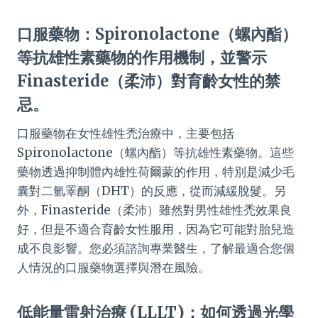
口服藥物：Spironolactone（螺內酯）
等抗雄性素藥物的作用機制，並警示
Finasteride（柔沛）對育齡女性的禁
忌。
口服藥物在女性雄性禿治療中，主要包括
Spironolactone（螺內酯）等抗雄性素藥物。這些
藥物透過抑制體內雄性荷爾蒙的作用，特別是減少毛
囊對二氫睪酮（DHT）的反應，從而減緩脫髮。另
外，Finasteride（柔沛）雖然對男性雄性禿效果良
好，但是不適合育齡女性服用，因為它可能對胎兒造
成不良影響。您必須諮詢專業醫生，了解最適合您個
人情況的口服藥物選擇與潛在風險。
低能量雷射治療 (LLLT)：如何透過光學