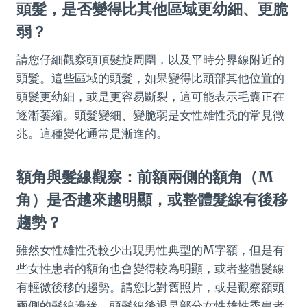
頭髮，是否變得比其他區域更幼細、更脆
弱？
請您仔細觀察頭頂髮旋周圍，以及平時分界線附近的
頭髮。這些區域的頭髮，如果變得比頭部其他位置的
頭髮更幼細，或是更容易斷裂，這可能表示毛囊正在
逐漸萎縮。頭髮變細、變脆弱是女性雄性禿的常見徵
兆。這種變化通常是漸進的。
額角與髮線觀察：前額兩側的額角（M
角）是否越來越明顯，或整體髮線有後移
趨勢？
雖然女性雄性禿較少出現男性典型的M字額，但是有
些女性患者的額角也會變得較為明顯，或者整體髮線
有輕微後移的趨勢。請您比對舊照片，或是觀察額頭
兩側的髮線邊緣。頭髮線後退是部分女性雄性禿患者