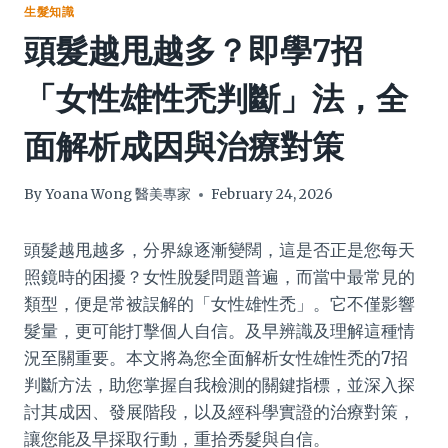
生髮知識
頭髮越甩越多？即學7招
「女性雄性禿判斷」法，全
面解析成因與治療對策
By
Yoana Wong 醫美專家
February 24, 2026
頭髮越甩越多，分界線逐漸變闊，這是否正是您每天
照鏡時的困擾？女性脫髮問題普遍，而當中最常見的
類型，便是常被誤解的「女性雄性禿」。它不僅影響
髮量，更可能打擊個人自信。及早辨識及理解這種情
況至關重要。本文將為您全面解析女性雄性禿的7招
判斷方法，助您掌握自我檢測的關鍵指標，並深入探
討其成因、發展階段，以及經科學實證的治療對策，
讓您能及早採取行動，重拾秀髮與自信。