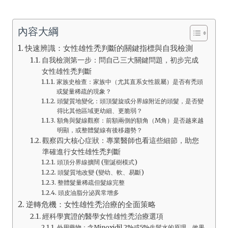
內容大綱
快速辨識：女性雄性禿判斷的關鍵指標與自我檢測
自我檢測第一步：問自己三大關鍵問題，初步完成
女性雄性禿判斷
家族史檢查：家族中（尤其直系女性親屬）是否有禿頭
或髮量稀疏的現象？
頭髮質地變化：頭頂髮旋或分界線附近的頭髮，是否變
得比其他區域更幼細、更脆弱？
額角與髮線觀察：前額兩側的額角（M角）是否越來越
明顯，或整體髮線有後移趨勢？
觀察四大核心症狀：專業醫師也看這些細節，助您
準確進行女性雄性禿判斷
頭頂分界線擴闊 (聖誕樹模式)
頭髮質地改變 (變幼、軟、易斷)
整體髮量稀疏但髮線完整
頭皮油脂分泌異常增多
逆轉危機：女性雄性禿治療的全面策略
經科學實證的醫學女性雄性禿治療選項
外用藥物：含Minoxidil 2%或5%生髮水的原理、效果