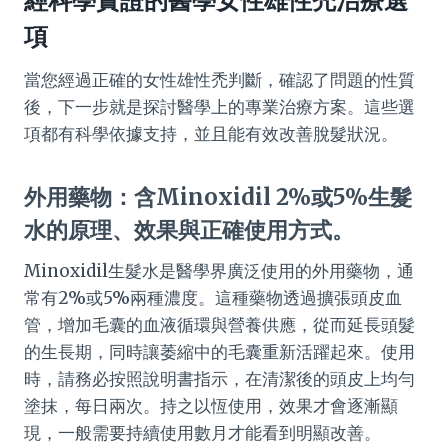
經科學實證的醫學女性雄性禿治療選
項
當您經過正確的女性雄性禿判斷，確認了問題的性質
後，下一步就是探討醫學上的專業治療方案。這些選
項都有科學依據支持，並且能有效改善脫髮狀況。
外用藥物：含Minoxidil 2%或5%生髮
水的原理、效果與正確使用方式。
Minoxidil生髮水是醫學界廣泛使用的外用藥物，通
常有2%或5%兩種濃度。這種藥物透過擴張頭皮血
管，增加毛囊的血液循環與營養供應，從而延長頭髮
的生長期，同時讓萎縮中的毛囊重新活躍起來。使用
時，請務必按照說明書指示，在清潔後的頭皮上均勻
塗抹，每日兩次。持之以恆使用，效果才會逐漸顯
現，一般需要持續使用數月才能看到明顯改善。