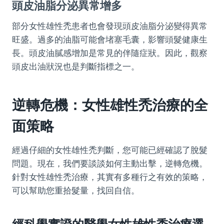
頭皮油脂分泌異常增多
部分女性雄性禿患者也會發現頭皮油脂分泌變得異常
旺盛。過多的油脂可能會堵塞毛囊，影響頭髮健康生
長。頭皮油膩感增加是常見的伴隨症狀。因此，觀察
頭皮出油狀況也是判斷指標之一。
逆轉危機：女性雄性禿治療的全
面策略
經過仔細的女性雄性禿判斷，您可能已經確認了脫髮
問題。現在，我們要談談如何主動出擊，逆轉危機。
針對女性雄性禿治療，其實有多種行之有效的策略，
可以幫助您重拾髮量，找回自信。