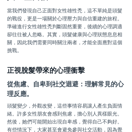
當我們發現自己正面對女性雄性禿，這不單純是頭髮
的戰役，更是一場關於心理壓力與自信重建的旅程。
準確進行女性雄性禿判斷固然重要，後續的心理調適
卻往往被人忽略。其實，頭髮健康與心理狀態息息相
關，因此我們需要同時關注兩者，才能全面應對這個
挑戰。
正視脫髮帶來的心理衝擊
從焦慮、自卑到社交迴避：理解常見的心
理反應。
頭髮變少，外觀改變，這些事情容易讓人產生負面情
緒。許多女性朋友會感到焦慮，擔心別人異樣眼光。
然後，她們可能開始出現自卑感，覺得自己不夠好。
有些情況下，大家甚至會避免參與社交活動，因為覺