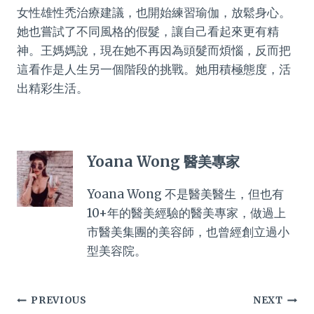
女性雄性禿治療建議，也開始練習瑜伽，放鬆身心。
她也嘗試了不同風格的假髮，讓自己看起來更有精
神。王媽媽說，現在她不再因為頭髮而煩惱，反而把
這看作是人生另一個階段的挑戰。她用積極態度，活
出精彩生活。
Yoana Wong 醫美專家
Yoana Wong 不是醫美醫生，但也有
10+年的醫美經驗的醫美專家，做過上
市醫美集團的美容師，也曾經創立過小
型美容院。
Post
PREVIOUS
NEXT