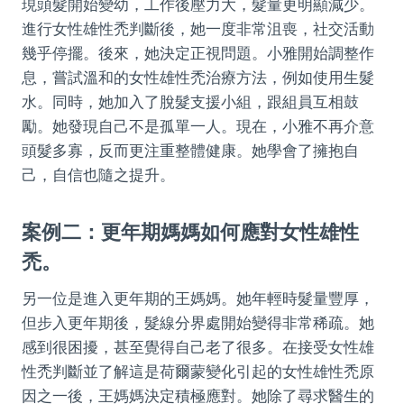
現頭髮開始變幼，工作後壓力大，髮量更明顯減少。
進行女性雄性禿判斷後，她一度非常沮喪，社交活動
幾乎停擺。後來，她決定正視問題。小雅開始調整作
息，嘗試溫和的女性雄性禿治療方法，例如使用生髮
水。同時，她加入了脫髮支援小組，跟組員互相鼓
勵。她發現自己不是孤單一人。現在，小雅不再介意
頭髮多寡，反而更注重整體健康。她學會了擁抱自
己，自信也隨之提升。
案例二：更年期媽媽如何應對女性雄性
禿。
另一位是進入更年期的王媽媽。她年輕時髮量豐厚，
但步入更年期後，髮線分界處開始變得非常稀疏。她
感到很困擾，甚至覺得自己老了很多。在接受女性雄
性禿判斷並了解這是荷爾蒙變化引起的女性雄性禿原
因之一後，王媽媽決定積極應對。她除了尋求醫生的