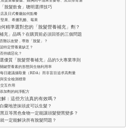
文魚菠菜藜麥飯、雞胸肉牛油果全麥卷、黑豆排骨湯
「脫髮飲食」聰明選擇技巧
餐店及日式餐廳如何點餐
：堅果、希臘乳酪、莓果
如何精準選對您的「脫髮營養補充」劑？
補充」品嗎？在購買前必須回答的三個問題
否難以改變，導致「脫髮」？
認特定營養素缺乏？
否持續惡化？
選優質「脫髮營養補充」品的5大專業準則
關鍵營養素的形態與生物利用率
每日建議攝取量（RDA）而非盲目追求高劑量
與安全檢測標章
物交互作用
添加劑的純淨配方
破解：這些方法真的有效嗎？
白蘭地塗抹頭皮可以生髮？
黑豆等黑色食物一定能讓頭髮變黑變多？
就一定能解決所有脫髮問題？