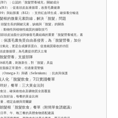
in/B7）：公認的「脫髮營養補充」關鍵成分
in/B3）：促進頭皮血液循環，改善毛囊健康
e/B9）與鈷胺素（B12）：支持紅血球生成，確保養分輸送
髮根的微量元素防線，解決「脫髮」問題
）：頭髮生長的關鍵元素，缺鐵與「脫髮」的關係
收：動物性與植物性鐵質的攝取技巧
：調節頭皮油脂分泌與修復毛囊組織的重要「脫髮營養補充」素
：保護毛囊免受自由基侵害，為「脫髮營養」加分
抗氧化，更是合成膠原蛋白、促進鐵質吸收的功臣
善頭皮微循環，為毛囊提供肥沃土壤
脫髮營養」支援部隊
休眠毛囊，刺激新生，對「脫髮」具益
皮脂腺正常運作，但過量需警惕
（Omega-3）與硒（Selenium）：抗炎與保護
個人化「脫髮飲食」7日實踐餐單
咩好」餐單：三大黃金法則
食法，確保維他命及礦物質全面覆蓋
蛋白加好油，每餐的黃金比例
定量，穩定血糖與荷爾蒙
韌髮根「脫髮飲食」餐單（附簡單食譜建議）
每日早、午、晚三餐的具體食物搭配建議