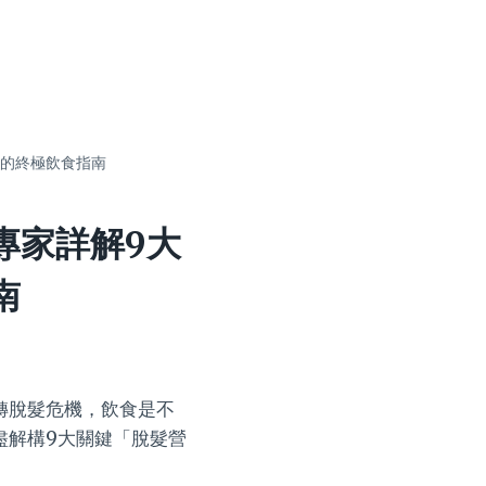
機的終極飲食指南
專家詳解9大
南
轉脫髮危機，飲食是不
盡解構9大關鍵「脫髮營