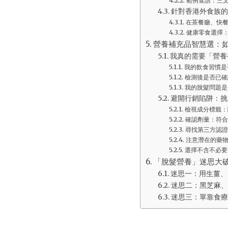
範例食譜：三
針對香港外食族的
在茶餐廳、快
健康零食選擇
營養補充品智慧選：
我真的需要「營養
我的飲食習慣是
檢測後是否已確
我的脫髮問題是
避開行銷陷阱：挑
檢視成分標籤：
確認劑量：符合
尋找第三方認證
注意潛在的藥
選擇不含不必要
「脫髮營養」迷思大
迷思一：用生薑、
迷思二：黑芝麻、
迷思三：單靠食療