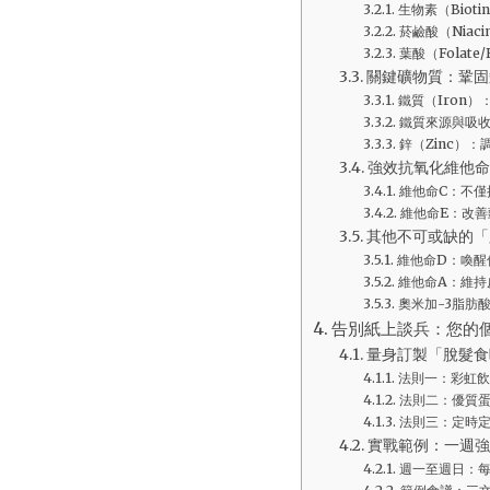
生物素（Biot
菸鹼酸（Niac
葉酸（Folat
關鍵礦物質：鞏固
鐵質（Iron
鐵質來源與吸
鋅（Zinc）
強效抗氧化維他命
維他命C：不僅
維他命E：改
其他不可或缺的「
維他命D：喚醒
維他命A：維持
奧米加-3脂肪酸
告別紙上談兵：您的
量身訂製「脫髮食
法則一：彩虹飲
法則二：優質
法則三：定時
實戰範例：一週強
週一至週日：