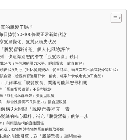
您真的脫髮了嗎？
日掉髮50-100條屬正常新陳代謝
察髮量變化、髮質及頭皮狀況
鐘「脫髮營養補充」個人化風險評估
測：快速識別您的潛在「脫髮飲食」缺口
慣評估（評估您的壓力水平、睡眠質素、飲食偏好）
頭皮狀況對照（對比髮質變幼、髮量稀疏、頭皮異常出油或乾燥等症狀）
慣自查（檢視有否過度節食、偏食、經常外食或進食加工食品）
：了解哪種「脫髮飲食」問題可能與您最相關
向「蛋白質與鐵質」不足型脫髮
向「維他命B群與鋅」失衡型脫髮
向「綜合性營養不良與壓力」複合型脫髮
面解構9大關鍵「脫髮營養補充」素
%髮絲的核心原料，補充「脫髮營養」的第一步
tin）與頭髮結構的直接關係
來源：動物性與植物性蛋白的攝取要點
毛囊的能量引擎，對「脫髮營養」至關重要