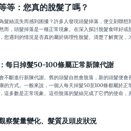
等等：您真的脫髮了嗎？
為髮絲流失而感到困擾？許多人發現頭髮掉落，便立刻聯想
然而，頭髮掉落是一種正常現象。在深入探討脫髮食咩好或脫
，您遇到的情況是否真的屬於病理性脫髮。清楚了解實況，
每日掉髮50-100條屬正常新陳代謝
會不斷進行新陳代謝。舊的頭髮自然會脫落，新的頭髮便會
康的方式。一般來說，一個人每天掉髮50至100條都屬於正
，這多數是正常現象。這些脫落的髮絲完成了它們的使命，
觀察髮量變化、髮質及頭皮狀況