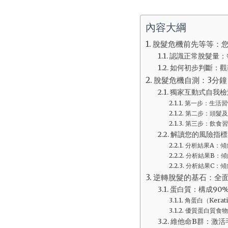
內容大綱
脫髮危機前先等等：
認識正常脫髮量：每
如何初步判斷：觀
脫髮危機自測：3分
獨家互動式自我檢
第一步：生活習
第二步：頭髮及
第三步：飲食習
解讀您的風險指標
分析結果A：傾
分析結果B：傾
分析結果C：傾
逆轉脫髮的基石：全
蛋白質：構成90
角蛋白（Kera
優質蛋白質食物
維他命B群：激活