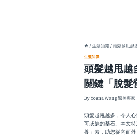
/
生髮知識
/
頭髮越甩越
生髮知識
頭髮越甩越
關鍵「脫髮
By
Yoana Wong 醫美專家
頭髮越甩越多，令人心
可或缺的基石。本文特
養」素，助您從內而外