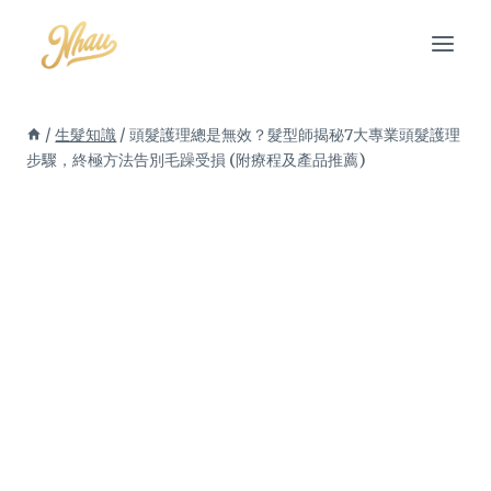
Skip
to
content
/
生髮知識
/
頭髮護理總是無效？髮型師揭秘7大專業頭髮護理
步驟，終極方法告別毛躁受損 (附療程及產品推薦)