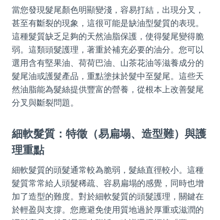
當您發現髮尾顏色明顯變淺，容易打結，出現分叉，
甚至有斷裂的現象，這很可能是缺油型髮質的表現。
這種髮質缺乏足夠的天然油脂保護，使得髮尾變得脆
弱。這類頭髮護理，著重於補充必要的油分。您可以
選用含有堅果油、荷荷巴油、山茶花油等滋養成分的
髮尾油或護髮產品，重點塗抹於髮中至髮尾。這些天
然油脂能為髮絲提供豐富的營養，從根本上改善髮尾
分叉與斷裂問題。
細軟髮質：特徵（易扁塌、造型難）與護
理重點
細軟髮質的頭髮通常較為脆弱，髮絲直徑較小。這種
髮質常常給人頭髮稀疏、容易扁塌的感覺，同時也增
加了造型的難度。對於細軟髮質的頭髮護理，關鍵在
於輕盈與支撐。您應避免使用質地過於厚重或滋潤的