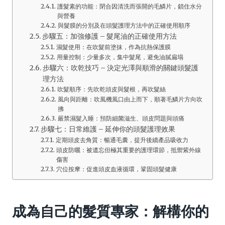
護髮素的功能：閉合因清洗而張開的毛鱗片，鎖住水分
與營養
與髮膜的分別及在頭髮護理方法中的正確使用順序
步驟五：加強修護 – 髮尾油的正確使用方法
濕髮使用：在吹髮前塗抹，作為抗熱保護膜
用量控制：少量多次，集中髮尾，避免油膩扁塌
步驟六：吹乾技巧 – 決定光澤與順滑的關鍵頭髮護
理方法
吹髮順序：先吹乾頭皮與髮根，再吹髮絲
風向與距離：吹風機風口由上而下，順著毛鱗片方向吹
拂
嚴禁濕髮入睡：預防細菌滋生、頭皮問題與頭痛
步驟七：日常維護 – 延伸你的頭髮護理效果
定期頭皮去角質：暢通毛囊，提升後續產品吸收力
頭皮防曬：被遺忘但極其重要的護理環節，抵禦紫外線
傷害
穴位按摩：促進頭皮血液循環，鞏固頭髮健康
成為自己的髮質專家：解構你的