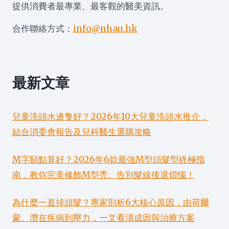
提供消費者最專業、最客觀的醫美資訊。
合作聯絡方式：
info@nhau.hk
最新文章
兒童洗頭水邊隻好？2026年10大兒童洗頭水推介，
結合消委會報告及兒科醫生選購攻略
M字額點算好？2026年6款最強M型頭髮型終極指
南，教你完美修飾M型禿、告別髮線後退煩惱！
為什麼一直掉頭髮？專家剖析6大核心原因，由荷爾
蒙、潛在疾病到壓力，一文看清成因與治療方案