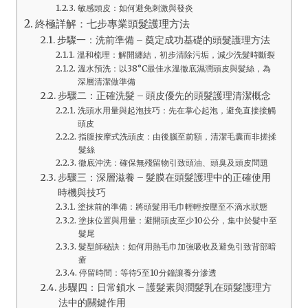
敏感頭皮：如何避免刺激與發炎
終極詳解：七步專業頭髮護理方法
步驟一：洗前準備 – 奠定成功基礎的頭髮護理方法
溫和梳理：解開纏結，初步清除污垢，減少洗髮時斷裂
溫水預洗：以38°C最佳水溫徹底濕潤頭皮與髮絲，為
深層清潔做準備
步驟二：正確洗髮 – 頭皮優先的頭髮護理清潔概念
洗頭水用量與起泡技巧：先在掌心起泡，避免直接接觸
頭皮
指腹按摩式洗頭皮：由後腦至前額，清潔毛囊而非搓揉
髮絲
徹底沖洗：確保無殘留物引致頭油、頭臭及頭皮問題
步驟三：深層滋養 – 髮膜在頭髮護理中的正確使用
時機與技巧
塗抹前的準備：將頭髮用毛巾輕輕按壓至不滴水狀態
塗抹位置與用量：避開頭皮至少10公分，集中於髮中至
髮尾
髮型師秘訣：如何用熱毛巾加強吸收及避免引致背部暗
瘡
停留時間：等待5至10分鐘讓養分滲透
步驟四：日常鎖水 – 護髮素與潤髮乳在頭髮護理方
法中的關鍵作用