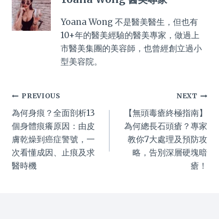
Yoana Wong 不是醫美醫生，但也有
10+年的醫美經驗的醫美專家，做過上
市醫美集團的美容師，也曾經創立過小
型美容院。
Post
PREVIOUS
NEXT
為何身痕？全面剖析13
【無頭毒瘡終極指南】
navigation
個身體痕癢原因：由皮
為何總長石頭瘡？專家
膚乾燥到癌症警號，一
教你7大處理及預防攻
次看懂成因、止痕及求
略，告別深層硬塊暗
醫時機
瘡！