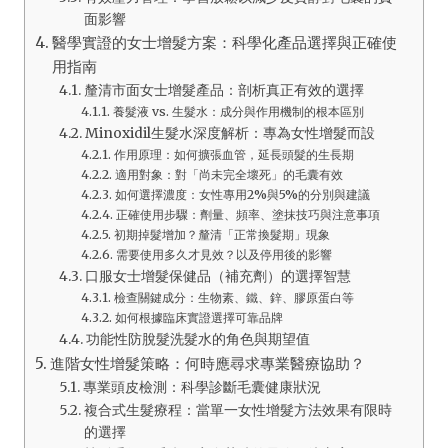
面影響
醫學實證的女士增髮方案：科學化產品選擇與正確使
用指南
釐清市面女士增髮產品：剖析真正有效的選擇
養髮液 vs. 生髮水：成分與作用機制的根本區別
Minoxidil生髮水深度解析：專為女性增髮而設
作用原理：如何擴張血管，延長頭髮的生長期
適用對象：對「尚未完全壞死」的毛囊有效
如何選擇濃度：女性專用2%與5%的分別與建議
正確使用步驟：劑量、頻率、塗抹技巧與注意事項
初期掉髮增加？釐清「正常換髮期」現象
需要使用多久才見效？以及停用後的影響
口服女士增髮保健品（補充劑）的選擇智慧
檢查關鍵成分：生物素、鐵、鋅、膠原蛋白等
如何根據臨床實證選擇可靠品牌
功能性防脫髮洗髮水的角色與期望值
進階女性增髮策略：何時應尋求專業醫療協助？
專業頭皮檢測：科學診斷毛囊健康狀況
複合式生髮療程：當單一女性增髮方法效果有限時
的選擇