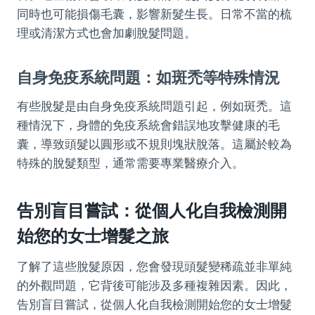
同時也可能損傷毛囊，影響新髮生長。日常不當的梳
理或清潔方式也會加劇脫髮問題。
自身免疫系統問題：如斑禿等特殊情況
有些脫髮是由自身免疫系統問題引起，例如斑禿。這
種情況下，身體的免疫系統會錯誤地攻擊健康的毛
囊，導致頭髮以圓形或不規則塊狀脫落。這屬於較為
特殊的脫髮類型，通常需要專業醫療介入。
告別盲目嘗試：從個人化自我檢測開
始您的女士增髮之旅
了解了這些脫髮原因，您會發現頭髮變稀疏並非單純
的外觀問題，它背後可能涉及多種複雜因素。因此，
告別盲目嘗試，從個人化自我檢測開始您的女士增髮