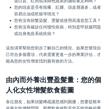
蛋白質、紅肉或深綠色蔬菜的攝取量足夠嗎？
您的頭皮是否有痕癢、紅腫、頭皮屑過多，或者
容易出油或乾燥等情況？
您有沒有頻繁染髮、燙髮或使用高溫造型工具？
您有沒有確診任何慢性疾病，特別是甲狀腺問題
或自身免疫系統疾病？
這份清單幫助您初步了解自己的情況。如果您發現自
己符合多個選項，代表需要更進一步的專業評估，才
能為您的女性增发找到最有效的方法。
由內而外養出豐盈髮量：您的個
人化女性增髮飲食藍圖
各位朋友，如果頭髮稀疏讓您感到困擾，想要從根本
改善女性增髮問題，那麼飲食絕對是您不能忽略的重