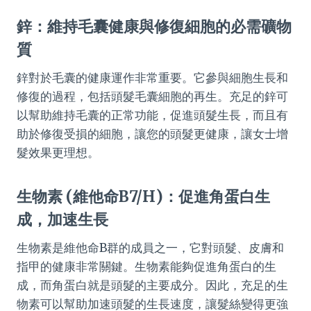
鋅：維持毛囊健康與修復細胞的必需礦物
質
鋅對於毛囊的健康運作非常重要。它參與細胞生長和
修復的過程，包括頭髮毛囊細胞的再生。充足的鋅可
以幫助維持毛囊的正常功能，促進頭髮生長，而且有
助於修復受損的細胞，讓您的頭髮更健康，讓女士增
髮效果更理想。
生物素 (維他命B7/H)：促進角蛋白生
成，加速生長
生物素是維他命B群的成員之一，它對頭髮、皮膚和
指甲的健康非常關鍵。生物素能夠促進角蛋白的生
成，而角蛋白就是頭髮的主要成分。因此，充足的生
物素可以幫助加速頭髮的生長速度，讓髮絲變得更強