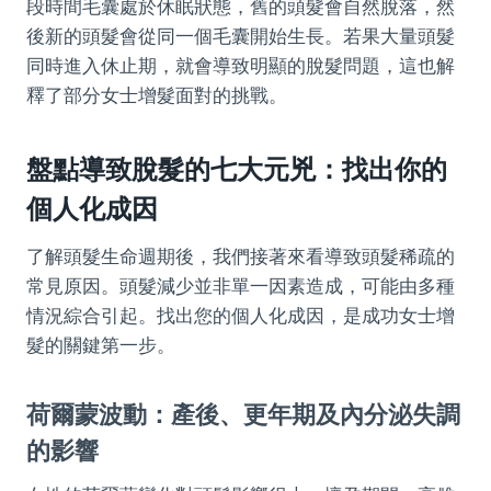
段時間毛囊處於休眠狀態，舊的頭髮會自然脫落，然
後新的頭髮會從同一個毛囊開始生長。若果大量頭髮
同時進入休止期，就會導致明顯的脫髮問題，這也解
釋了部分女士增髮面對的挑戰。
盤點導致脫髮的七大元兇：找出你的
個人化成因
了解頭髮生命週期後，我們接著來看導致頭髮稀疏的
常見原因。頭髮減少並非單一因素造成，可能由多種
情況綜合引起。找出您的個人化成因，是成功女士增
髮的關鍵第一步。
荷爾蒙波動：產後、更年期及內分泌失調
的影響