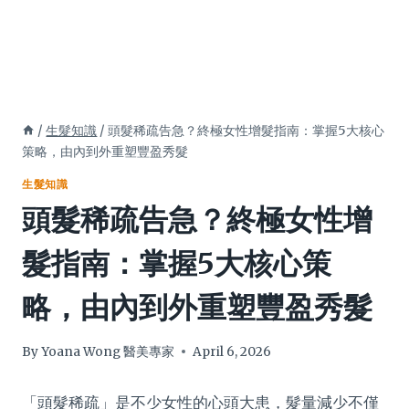
/
生髮知識
/
頭髮稀疏告急？終極女性增髮指南：掌握5大核心
策略，由內到外重塑豐盈秀髮
生髮知識
頭髮稀疏告急？終極女性增
髮指南：掌握5大核心策
略，由內到外重塑豐盈秀髮
By
Yoana Wong 醫美專家
April 6, 2026
「頭髮稀疏」是不少女性的心頭大患，髮量減少不僅