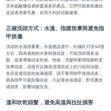
含有硫酸鹽或者矽靈過多的產品，它們可能會刺激頭
皮或者堵塞毛囊，反而不利於頭髮健康。
正確洗頭方式：水溫、指腹按摩與避免指
甲抓傷
洗頭的水溫很重要。水溫應該適中，約攝氏37至40度
左右，因為過熱的水會刺激頭皮，可能洗掉過多油
脂，或者導致頭皮乾燥。然後，洗髮時要用指腹輕柔
按摩頭皮，這樣可以徹底清潔頭皮上的污垢與油脂，
並且促進頭皮的血液循環。請不要用指甲抓撓頭皮，
因為指甲可能刮傷頭皮，引起發炎或感染，對毛囊造
成損害，影響頭髮生長。
溫和吹乾頭髮，避免高溫與拉扯損害