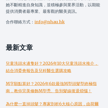
她不斷精進自身知識，並積極參與業界活動，以期能
提供消費者最專業、最客觀的醫美資訊。
合作聯絡方式：
info@nhau.hk
最新文章
兒童洗頭水邊隻好？2026年10大兒童洗頭水推介，
結合消委會報告及兒科醫生選購攻略
M字額點算好？2026年6款最強M型頭髮型終極指
南，教你完美修飾M型禿、告別髮線後退煩惱！
為什麼一直掉頭髮？專家剖析6大核心原因，由荷爾