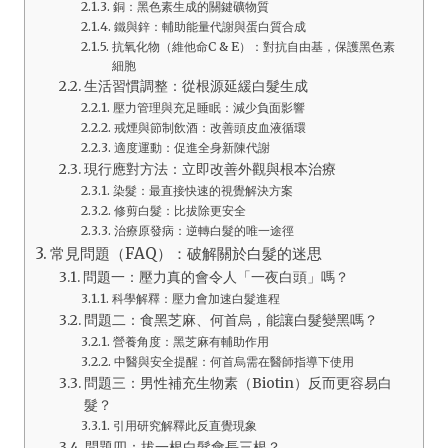
銅：黑色素生成的關鍵礦物質
鐵與鋅：輔助能量代謝與蛋白質合成
抗氧化物（維他命C & E）：對抗自由基，保護黑色素
細胞
生活習慣調整：從根源延緩白髮生成
壓力管理與充足睡眠：減少負面影響
戒煙與節制飲酒：改善頭皮血液循環
適度運動：促進全身新陳代謝
現行應對方法：立即改善外觀與根本治療
染髮：最直接快速的視覺解決方案
修剪白髮：比拔除更安全
治療原發病：逆轉白髮的唯一途徑
常見問題（FAQ）：破解關於白髮的迷思
問題一：壓力真的會令人「一夜白頭」嗎？
科學解釋：壓力會加速白髮進程
問題二：食黑芝麻、何首烏，能讓白髮變黑嗎？
營養角度：黑芝麻有輔助作用
中醫與安全提醒：何首烏需在醫師指導下使用
問題三：男性補充生物素（Biotin）反而更容易白
髮？
引用研究解釋此反直覺現象
問題四：拔一根白髮會長三根？