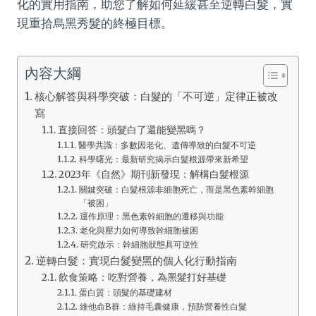
化的實用指南，助您了解如何延緩甚至逆轉白髮，實
現重拾烏黑秀髮的終極目標。
內容大綱
核心解答與科學突破：白髮的「不可逆」定律正被改
寫
直接回答：頭髮白了還能變黑嗎？
醫學共識：多數因老化、遺傳導致的白髮不可逆
科學曙光：最新研究揭示白髮根源帶來新希望
2023年《自然》期刊新發現：解構白髮根源
關鍵突破：白髮根源非細胞死亡，而是黑色素幹細胞
「被困」
運作原理：黑色素幹細胞的遷移與功能
老化與壓力如何導致幹細胞被困
研究啟示：幹細胞狀態具可逆性
逆轉白髮：實現白髮變黑的個人化行動指南
飲食策略：吃對營養，為黑髮打好基礎
蛋白質：頭髮的基礎建材
維他命B群：維持毛囊健康，預防營養性白髮