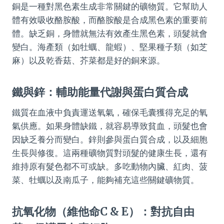
銅是一種對黑色素生成非常關鍵的礦物質。它幫助人
體有效吸收酪胺酸，而酪胺酸是合成黑色素的重要前
體。缺乏銅，身體就無法有效產生黑色素，頭髮就會
變白。海產類（如牡蠣、龍蝦）、堅果種子類（如芝
麻）以及乾香菇、芥菜都是好的銅來源。
鐵與鋅：輔助能量代謝與蛋白質合成
鐵質在血液中負責運送氧氣，確保毛囊獲得充足的氧
氣供應。如果身體缺鐵，就容易導致貧血，頭髮也會
因缺乏養分而變白。鋅則參與蛋白質合成，以及細胞
生長與修復。這兩種礦物質對頭髮的健康生長，還有
維持原有髮色都不可或缺。多吃動物內臟、紅肉、菠
菜、牡蠣以及南瓜子，能夠補充這些關鍵礦物質。
抗氧化物（維他命C & E）：對抗自由