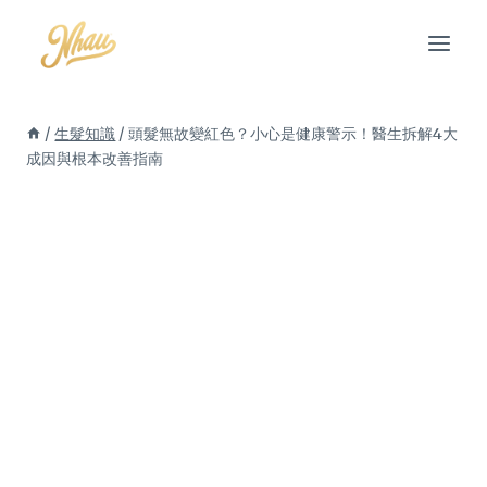
Skip
to
content
/
生髮知識
/
頭髮無故變紅色？小心是健康警示！醫生拆解4大
成因與根本改善指南