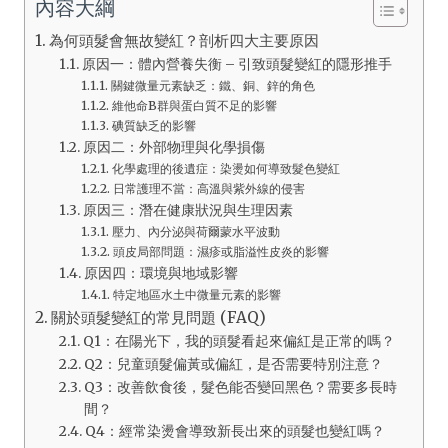
內容大綱
為何頭髮會無故變紅？剖析四大主要原因
原因一：體內營養失衡 – 引致頭髮變紅的隱形推手
關鍵微量元素缺乏：鐵、銅、鋅的角色
維他命B群與蛋白質不足的影響
碘質缺乏的影響
原因二：外部物理與化學損傷
化學處理的後遺症：染燙如何導致髮色變紅
日常護理不當：高溫與紫外線的侵害
原因三：潛在健康狀況與生理因素
壓力、內分泌與荷爾蒙水平波動
頭皮局部問題：濕疹或脂溢性皮炎的影響
原因四：環境與地域影響
特定地區水土中微量元素的影響
關於頭髮變紅的常見問題 (FAQ)
Q1：在陽光下，我的頭髮看起來偏紅是正常的嗎？
Q2：兒童頭髮偏黃或偏紅，是否需要特別注意？
Q3：改善飲食後，髮色能否變回黑色？需要多長時
間？
Q4：經常染燙會導致新長出來的頭髮也變紅嗎？