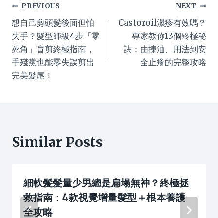
Post
PREVIOUS
NEXT
想自己剪頭髮後面但怕
Castoroil濕疹有效嗎？
navigation
失手？髮型師級4步「零
專家教你13個終極秘
死角」盲剪終極指南，
訣：由揀油、用法到安
手殘黨也能零失誤剪出
全止癢的完整攻略
完美髮尾！
Similar Posts
細軟髮髮量少男總是扁塌無神？終極拯
救指南：4款視覺增量髮型＋根本養護
全攻略