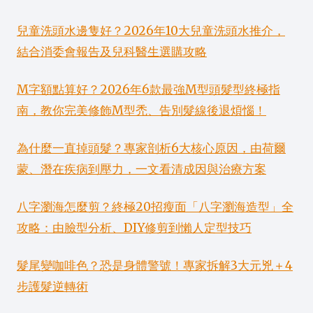
兒童洗頭水邊隻好？2026年10大兒童洗頭水推介，
結合消委會報告及兒科醫生選購攻略
M字額點算好？2026年6款最強M型頭髮型終極指
南，教你完美修飾M型禿、告別髮線後退煩惱！
為什麼一直掉頭髮？專家剖析6大核心原因，由荷爾
蒙、潛在疾病到壓力，一文看清成因與治療方案
八字瀏海怎麼剪？終極20招瘦面「八字瀏海造型」全
攻略：由臉型分析、DIY修剪到懶人定型技巧
髮尾變咖啡色？恐是身體警號！專家拆解3大元兇＋4
步護髮逆轉術