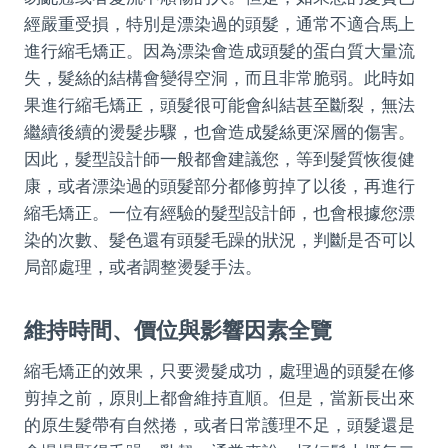
經嚴重受損，特別是漂染過的頭髮，通常不適合馬上
進行縮毛矯正。因為漂染會造成頭髮的蛋白質大量流
失，髮絲的結構會變得空洞，而且非常脆弱。此時如
果進行縮毛矯正，頭髮很可能會糾結甚至斷裂，無法
繼續後續的燙髮步驟，也會造成髮絲更深層的傷害。
因此，髮型設計師一般都會建議您，等到髮質恢復健
康，或者漂染過的頭髮部分都修剪掉了以後，再進行
縮毛矯正。一位有經驗的髮型設計師，也會根據您漂
染的次數、髮色還有頭髮毛躁的狀況，判斷是否可以
局部處理，或者調整燙髮手法。
維持時間、價位與影響因素全覽
縮毛矯正的效果，只要燙髮成功，處理過的頭髮在修
剪掉之前，原則上都會維持直順。但是，當新長出來
的原生髮帶有自然捲，或者日常護理不足，頭髮還是