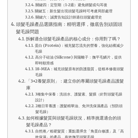
關鍵四：定型期（1-2週）避免綁髮或勾耳後
關鍵五：新生髮出現頭髮毛躁時可考慮局部處理
關鍵六：誠實告知設計師過往頭髮處理史
頭髮毛躁產品選購指南：精明選擇，徹底告別頑固頭
髮毛躁問題
拆解適合頭髮毛躁產品的核心成分：你用對了嗎？
蛋白 (Protein)：補充髮芯流失的營養，強化結構減少
毛躁
高分子硅油 (Silicone) 與陽離子：撫平毛鱗片，提供
即時順滑感
18-MEA：補充頭髮原有的防護脂質，從根本修復頭髮
毛躁
「3+2養髮原則」：建立你的專屬頭髮毛躁產品護髮
庫
3種集中保養：洗頭水、護髮素、髮膜（針對頭髮毛躁
設計）
2種日常養護：護髮精華油、免沖洗保濕產品（預防頭
髮毛躁）
如何根據髮質與頭髮毛躁狀況，精準挑選適合的頭
髮毛躁產品？
自然捲／粗硬髮質：重點選擇含「角蛋白修護」及「高
效保濕」的產品，有效撫平頭髮毛躁