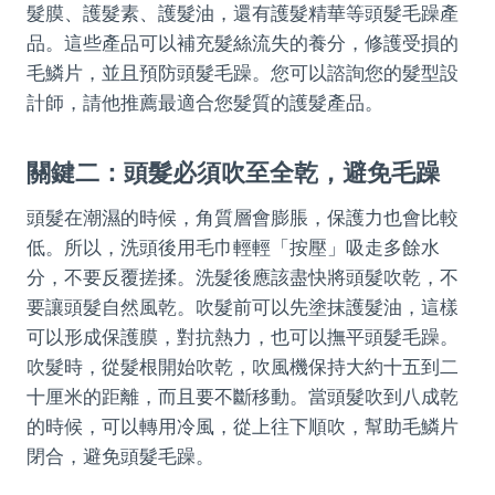
髮膜、護髮素、護髮油，還有護髮精華等頭髮毛躁產
品。這些產品可以補充髮絲流失的養分，修護受損的
毛鱗片，並且預防頭髮毛躁。您可以諮詢您的髮型設
計師，請他推薦最適合您髮質的護髮產品。
關鍵二：頭髮必須吹至全乾，避免毛躁
頭髮在潮濕的時候，角質層會膨脹，保護力也會比較
低。所以，洗頭後用毛巾輕輕「按壓」吸走多餘水
分，不要反覆搓揉。洗髮後應該盡快將頭髮吹乾，不
要讓頭髮自然風乾。吹髮前可以先塗抹護髮油，這樣
可以形成保護膜，對抗熱力，也可以撫平頭髮毛躁。
吹髮時，從髮根開始吹乾，吹風機保持大約十五到二
十厘米的距離，而且要不斷移動。當頭髮吹到八成乾
的時候，可以轉用冷風，從上往下順吹，幫助毛鱗片
閉合，避免頭髮毛躁。