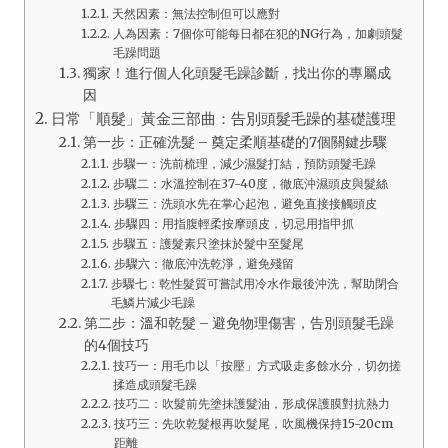
天然因素：無法控制但可以應對
人為因素：7個你可能每日都在犯的NG行為，加劇頭髮
毛躁問題
獨家！進行個人化頭髮毛躁診斷，找出你的專屬成
因
日常「順髮」黃金三部曲：告別頭髮毛躁的基礎護理
第一步：正確洗髮 – 奠定柔順基礎的7個關鍵步驟
步驟一：洗前梳理，減少濕髮打結，預防頭髮毛躁
步驟二：水溫控制在37-40度，徹底沖濕頭皮與髮絲
步驟三：洗頭水先在掌心起泡，避免直接接觸頭皮
步驟四：用指腹輕柔按摩頭皮，切忌用指甲抓
步驟五：護髮素只塗抹於髮中至髮尾
步驟六：徹底沖洗乾淨，避免殘留
步驟七：乾性髮質可嘗試用冷水作最後沖洗，幫助閉合
毛鱗片減少毛躁
第二步：溫和乾髮 – 避免物理傷害，告別頭髮毛躁
的4個技巧
技巧一：用毛巾以「按壓」方式吸走多餘水分，切勿搓
揉造成頭髮毛躁
技巧二：吹髮前先塗抹護髮油，形成保護膜對抗熱力
技巧三：先吹乾髮根再吹髮尾，吹風機保持15-20cm
距離