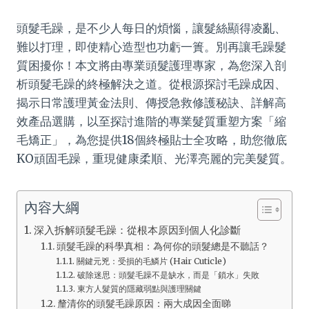
頭髮毛躁，是不少人每日的煩惱，讓髮絲顯得凌亂、
難以打理，即使精心造型也功虧一簣。別再讓毛躁髮
質困擾你！本文將由專業頭髮護理專家，為您深入剖
析頭髮毛躁的終極解決之道。從根源探討毛躁成因、
揭示日常護理黃金法則、傳授急救修護秘訣、詳解高
效產品選購，以至探討進階的專業髮質重塑方案「縮
毛矯正」，為您提供18個終極貼士全攻略，助您徹底
KO頑固毛躁，重現健康柔順、光澤亮麗的完美髮質。
內容大綱
深入拆解頭髮毛躁：從根本原因到個人化診斷
頭髮毛躁的科學真相：為何你的頭髮總是不聽話？
關鍵元兇：受損的毛鱗片 (Hair Cuticle)
破除迷思：頭髮毛躁不是缺水，而是「鎖水」失敗
東方人髮質的隱藏弱點與護理關鍵
釐清你的頭髮毛躁原因：兩大成因全面睇