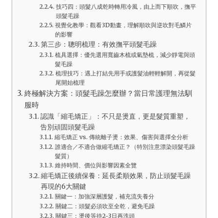
技巧四：頭髮八成乾時轉用冷風，由上而下順吹，撫平
頭髮毛躁
視覺化教學：觀看3D動畫，理解順吹與逆吹對毛鱗片
的影響
第三步：聰明梳理：有效撫平頭髮毛躁
梳具選擇：優先選用寬齒木梳或氣墊梳，減少靜電與頭
髮毛躁
梳理技巧：遇上打結先用手或護髮油輕輕解開，再從髮
尾開始梳理
終極解決方案：頭髮毛躁怎麼辦？當日常護理無法馴
服時
認識「縮毛矯正」：不只是燙直，更是髮質重塑，
告別頑固頭髮毛躁
縮毛矯正 vs. 傳統離子燙：效果、傷害與選擇全分析
誰適合／不適合做縮毛矯正？（特別注意漂染頭髮毛躁
髮質）
維持時間、價位與影響因素全覽
縮毛矯正後續保養：延長柔順效果，防止頭髮毛躁
再現的6大關鍵
關鍵一：加強深層護髮，補充流失養分
關鍵二：頭髮必須吹至全乾，避免毛躁
關鍵三：燙後等待2-3日再洗頭