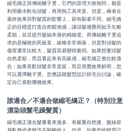
縮毛矯正與傳統離子燙，它們的原理大致相同，都是
利用藥水軟化頭髮，再用熱工具夾直。但是，兩者在
最終效果與對髮質的影響上，卻有顯著不同。縮毛矯
正的目標是打造自然鬆弛感，讓頭髮感覺宛如天生般
柔順，並且提升髮絲本身的精緻度。而傳統離子燙追
求的是極致的死板直，線條非常俐落，但是對頭髮的
傷害通常比較大，髮質容易變得脆弱。如果想要頭髮
自然柔順，而且看起來有高級感，縮毛矯正會比較適
合；如果喜歡頭髮非常直挺，而且視覺效果鮮明，您
可以選擇離子燙。您應該跟髮型設計師充分討論，確
定自己喜歡哪種效果。
誰適合／不適合做縮毛矯正？（特別注意
漂染頭髮毛躁髮質）
縮毛矯正適合髮量看來過多、有嚴重自然捲、髮絲容
易亂翹或者髮流不順暢的人。但是，如果您的髮質已