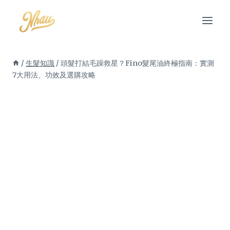
Skip
to
content
/
生髮知識
/
頭髮打結毛躁救星？Fino髮尾油終極指南：實測
7大用法、功效及選購攻略