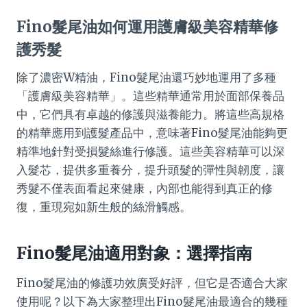
Fino髮尾油如何運用護膚級美容精華修
護秀髮
除了濃密W精油，Fino髮尾油還巧妙地運用了多種
「護膚級美容精華」。這些精華通常用於面部保養品
中，它們具有卓越的修護與滋養能力。將這些高規格
的精華應用到護髮產品中，意味著Fino髮尾油能夠更
精準地針對受損髮絲進行修護。這些美容精華可以深
入髮芯，提供多重養分，提升頭髮的彈性與韌度，讓
秀髮不僅表面看起來健康，內部也能得到真正的修
復，重現宛如新生般的絲滑觸感。
Fino髮尾油適用對象：選擇指南
Fino髮尾油的修護功效廣受好評，但它是否適合大家
使用呢？以下為大家整理出Fino髮尾油最適合的幾種