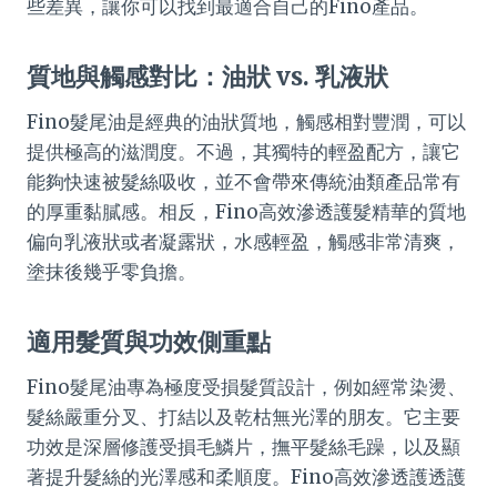
些差異，讓你可以找到最適合自己的Fino產品。
質地與觸感對比：油狀 vs. 乳液狀
Fino髮尾油是經典的油狀質地，觸感相對豐潤，可以
提供極高的滋潤度。不過，其獨特的輕盈配方，讓它
能夠快速被髮絲吸收，並不會帶來傳統油類產品常有
的厚重黏膩感。相反，Fino高效滲透護髮精華的質地
偏向乳液狀或者凝露狀，水感輕盈，觸感非常清爽，
塗抹後幾乎零負擔。
適用髮質與功效側重點
Fino髮尾油專為極度受損髮質設計，例如經常染燙、
髮絲嚴重分叉、打結以及乾枯無光澤的朋友。它主要
功效是深層修護受損毛鱗片，撫平髮絲毛躁，以及顯
著提升髮絲的光澤感和柔順度。Fino高效滲透護透護