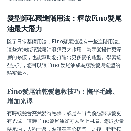
髮型師私藏進階用法：釋放Fino髮尾
油最大潛力
除了日常基礎用法，Fino髮尾油還有一些進階用法。
這些方法能讓髮尾油發揮更大作用，為頭髮提供更深
層的修護，也能幫助您打造出更多變的造型。學習這
些技巧，您可以讓 Fino 发尾油成為您護髮與造型的
秘密武器。
Fino髮尾油乾髮急救技巧：撫平毛躁、
增加光澤
有時頭髮會突然變得毛躁，或是在出門前想讓頭髮更
有光澤。這時 Fino髮尾油就可以派上用場。您取少量
髮尾油，大約一泵，然後在掌心搓勻。之後，輕輕按