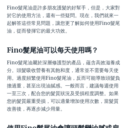
Fino髮尾油是許多朋友護髮的好幫手，但是，大家對
於它的使用方法，還有一些疑問。現在，我們就來一
起解答這些常見問題，讓您更了解如何使用Fino髮尾
油，從而發揮它的最大功效。
Fino髮尾油可以每天使用嗎？
Fino髮尾油屬於深層修護型的產品，蘊含高效滋養成
分。頭髮吸收營養有其飽和度，通常並不需要每天使
用。過度頻繁使用Fino髮尾油，反而可能導致頭髮負
擔過重，甚至出現油膩感。一般而言，建議每週使用
一至三次，配合您的髮質狀況及受損程度調整。如果
您的髮質嚴重受損，可以適量增加使用次數，當髮質
改善後，再逐步減少用量。