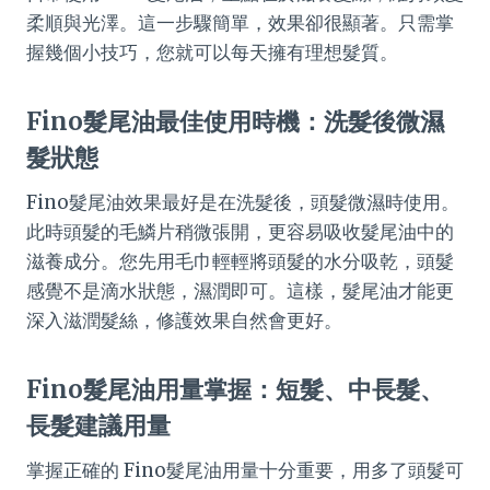
柔順與光澤。這一步驟簡單，效果卻很顯著。只需掌
握幾個小技巧，您就可以每天擁有理想髮質。
Fino髮尾油最佳使用時機：洗髮後微濕
髮狀態
Fino髮尾油效果最好是在洗髮後，頭髮微濕時使用。
此時頭髮的毛鱗片稍微張開，更容易吸收髮尾油中的
滋養成分。您先用毛巾輕輕將頭髮的水分吸乾，頭髮
感覺不是滴水狀態，濕潤即可。這樣，髮尾油才能更
深入滋潤髮絲，修護效果自然會更好。
Fino髮尾油用量掌握：短髮、中長髮、
長髮建議用量
掌握正確的 Fino髮尾油用量十分重要，用多了頭髮可