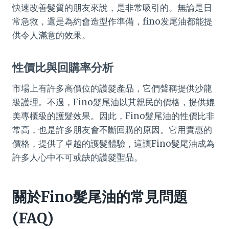
快速改善髮質的朋友來說，是非常吸引的。無論是日
常急救，還是為約會造型作準備，fino发尾油都能提
供令人滿意的效果。
性價比與回購率分析
市場上有許多高價位的護髮產品，它們聲稱提供沙龍
級護理。不過，Fino髮尾油以其親民的價格，提供媲
美專櫃級的護髮效果。因此，Fino髮尾油的性價比非
常高，也是許多朋友會不斷回購的原因。它用實惠的
價格，提供了卓越的護髮體驗，這讓Fino髮尾油成為
許多人心中不可或缺的護髮聖品。
關於Fino髮尾油的常見問題
(FAQ)