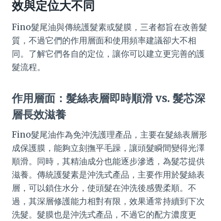
效與定位大不同
Fino髮尾油與傳統護髮素或髮膜，三者都旨在改善髮
質，不過它們的作用層面和使用頻率建議卻大不相
同。了解它們各自的定位，讓你可以建立更完善的護
髮流程。
作用層面：髮絲表層即時順滑 vs. 髮芯深
層長效滋養
Fino髮尾油作為免沖洗護理產品，主要在髮絲表層形
成保護膜，能夠立刻撫平毛躁，讓頭髮瞬間變得光澤
順滑。同時，其精油成分也能逐步滲透，為髮芯提供
滋養。傳統護髮素是沖洗式產品，主要作用於髮絲表
層，可以鎖住水分，使頭髮在沖洗後感覺柔順。不
過，其深層修護能力相對有限，效果通常持續到下次
洗髮。髮膜也是沖洗式產品，不過它的配方濃度更