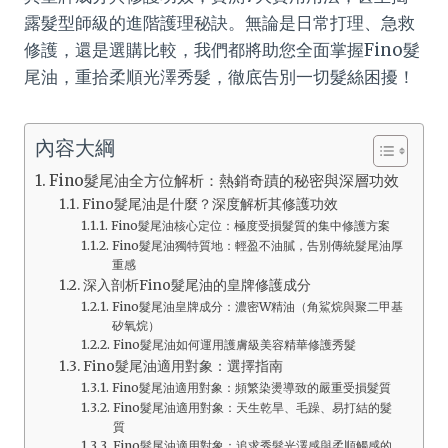
露髮型師級的進階護理秘訣。無論是日常打理、急救
修護，還是選購比較，我們都將助您全面掌握Fino髮
尾油，重拾柔順光澤秀髮，徹底告別一切髮絲困擾！
內容大綱
Fino髮尾油全方位解析：熱銷奇蹟的秘密與深層功效
Fino髮尾油是什麼？深度解析其修護功效
Fino髮尾油核心定位：極度受損髮質的集中修護方案
Fino髮尾油獨特質地：輕盈不油膩，告別傳統髮尾油厚
重感
深入剖析Fino髮尾油的皇牌修護成分
Fino髮尾油皇牌成分：濃密W精油（角鯊烷與聚二甲基
矽氧烷）
Fino髮尾油如何運用護膚級美容精華修護秀髮
Fino髮尾油適用對象：選擇指南
Fino髮尾油適用對象：頻繁染燙導致的嚴重受損髮質
Fino髮尾油適用對象：天生乾旱、毛躁、易打結的髮
質
Fino髮尾油適用對象：追求秀髮光澤感與柔順觸感的