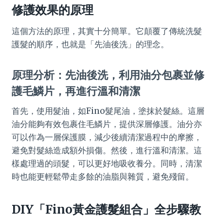
修護效果的原理
這個方法的原理，其實十分簡單。它顛覆了傳統洗髮
護髮的順序，也就是「先油後洗」的理念。
原理分析：先油後洗，利用油分包裹並修
護毛鱗片，再進行溫和清潔
首先，使用髮油，如Fino髮尾油，塗抹於髮絲。這層
油分能夠有效包裹住毛鱗片，提供深層修護。油分亦
可以作為一層保護膜，減少後續清潔過程中的摩擦，
避免對髮絲造成額外損傷。然後，進行溫和清潔。這
樣處理過的頭髮，可以更好地吸收養分。同時，清潔
時也能更輕鬆帶走多餘的油脂與雜質，避免殘留。
DIY「Fino黃金護髮組合」全步驟教