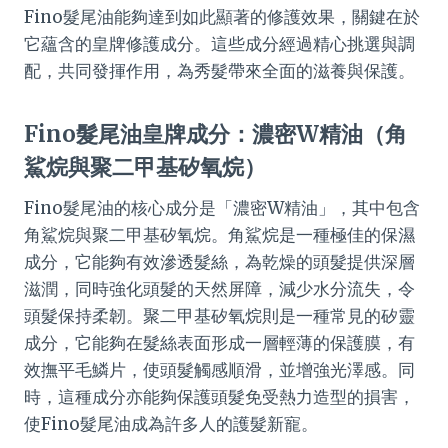
Fino髮尾油能夠達到如此顯著的修護效果，關鍵在於
它蘊含的皇牌修護成分。這些成分經過精心挑選與調
配，共同發揮作用，為秀髮帶來全面的滋養與保護。
Fino髮尾油皇牌成分：濃密W精油（角
鯊烷與聚二甲基矽氧烷）
Fino髮尾油的核心成分是「濃密W精油」，其中包含
角鯊烷與聚二甲基矽氧烷。角鯊烷是一種極佳的保濕
成分，它能夠有效滲透髮絲，為乾燥的頭髮提供深層
滋潤，同時強化頭髮的天然屏障，減少水分流失，令
頭髮保持柔韌。聚二甲基矽氧烷則是一種常見的矽靈
成分，它能夠在髮絲表面形成一層輕薄的保護膜，有
效撫平毛鱗片，使頭髮觸感順滑，並增強光澤感。同
時，這種成分亦能夠保護頭髮免受熱力造型的損害，
使Fino髮尾油成為許多人的護髮新寵。