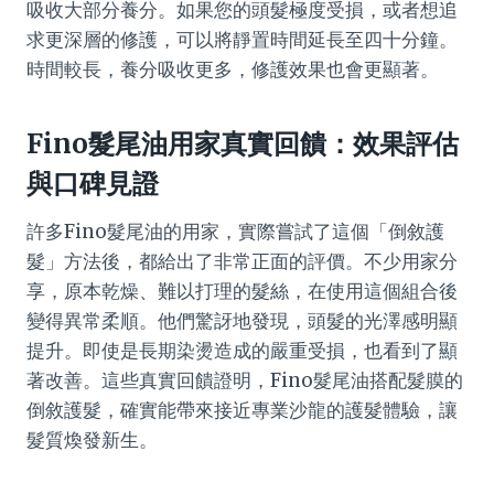
吸收大部分養分。如果您的頭髮極度受損，或者想追
求更深層的修護，可以將靜置時間延長至四十分鐘。
時間較長，養分吸收更多，修護效果也會更顯著。
Fino髮尾油用家真實回饋：效果評估
與口碑見證
許多Fino髮尾油的用家，實際嘗試了這個「倒敘護
髮」方法後，都給出了非常正面的評價。不少用家分
享，原本乾燥、難以打理的髮絲，在使用這個組合後
變得異常柔順。他們驚訝地發現，頭髮的光澤感明顯
提升。即使是長期染燙造成的嚴重受損，也看到了顯
著改善。這些真實回饋證明，Fino髮尾油搭配髮膜的
倒敘護髮，確實能帶來接近專業沙龍的護髮體驗，讓
髮質煥發新生。