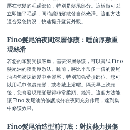
壓在乾髮的毛躁部位，特別是髮尾部分。這樣做可以
立即撫平毛躁，同時讓頭髮散發自然光澤。這個方法
適合緊急情況，快速提升髮質外觀。
Fino髮尾油夜間深層修護：睡前厚敷重
現絲滑
若您的頭髮受損嚴重，需要深層修護，可以嘗試 Fino
髮尾油的夜間厚敷法。睡前，將比平常多一倍的髮尾
油均勻塗抹於髮中至髮尾，特別加強受損部位。您可
以用毛巾包裹頭髮，或者戴上浴帽。隔天早上洗頭
後，您會發現頭髮變得非常柔順、絲滑。這個方法能
讓 Fino 发尾油的修護成分在夜間充分作用，達到集
中修護效果。
Fino髮尾油造型前打底：對抗熱力損傷