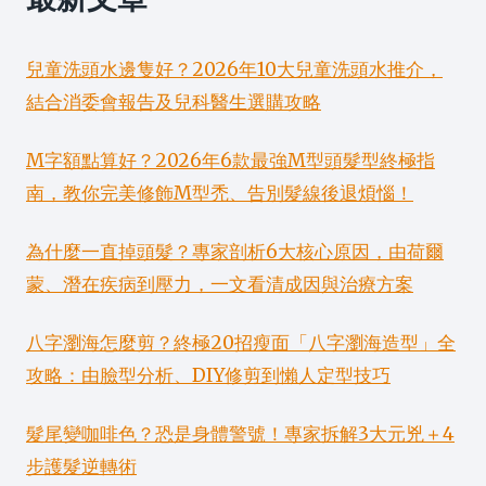
兒童洗頭水邊隻好？2026年10大兒童洗頭水推介，
結合消委會報告及兒科醫生選購攻略
M字額點算好？2026年6款最強M型頭髮型終極指
南，教你完美修飾M型禿、告別髮線後退煩惱！
為什麼一直掉頭髮？專家剖析6大核心原因，由荷爾
蒙、潛在疾病到壓力，一文看清成因與治療方案
八字瀏海怎麼剪？終極20招瘦面「八字瀏海造型」全
攻略：由臉型分析、DIY修剪到懶人定型技巧
髮尾變咖啡色？恐是身體警號！專家拆解3大元兇＋4
步護髮逆轉術