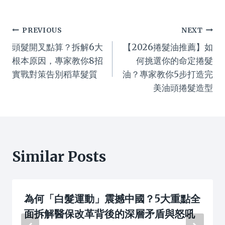
Post
PREVIOUS
NEXT
頭髮開叉點算？拆解6大
【2026捲髮油推薦】如
navigation
根本原因，專家教你8招
何挑選你的命定捲髮
實戰對策告別稻草髮質
油？專家教你5步打造完
美油頭捲髮造型
Similar Posts
為何「白髮運動」震撼中國？5大重點全
面拆解醫保改革背後的深層矛盾與怒吼