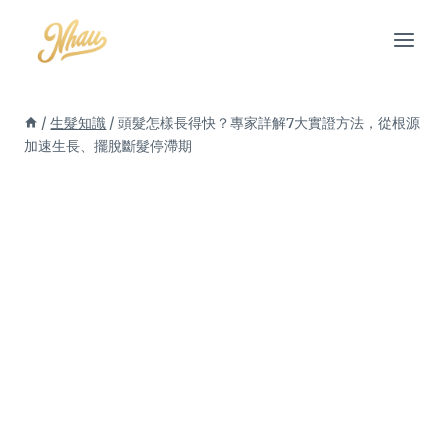
Skip
to
content
/
生髮知識
/
頭髮怎樣長得快？專家詳解7大實證方法，從根源
加速生長、擺脫斷髮停滯期