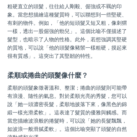
粗硬直立的頭髮，往往給人剛毅、倔強或不羈的印
象。當您想描繪這種髮質時，可以聯想到一些堅硬、
有刺的物件。例如，「他的短頭髮又短又粗，像刺猬
一樣，透出一股倔強的勁兒」。這個比喻不僅描述了
髮型，也暗示了人物的性格。此外，若想強調其堅硬
的質地，可以說「他的頭髮像豬鬃一樣粗硬，摸起來
很有質感」。這突出了其堅韌的特性。
柔順或捲曲的頭髮像什麼？
柔順的頭髮象徵著溫和、整潔；捲曲的頭髮則可能帶
有浪漫、隨性的氣息。對於柔順光亮的秀髮，您可以
說「她一頭濃密長髮，柔順地披落下來，像黑色的錦
緞一樣光滑柔軟」。這表達了髮質的優雅與觸感。而
當您描繪波浪般的捲髮時，可以說「她的長髮飄飄，
如波浪一般滑膩柔軟」。這個比喻突顯了頭髮的自然