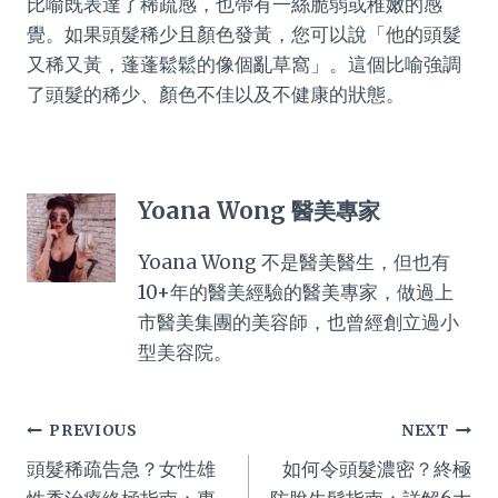
比喻既表達了稀疏感，也帶有一絲脆弱或稚嫩的感
覺。如果頭髮稀少且顏色發黃，您可以說「他的頭髮
又稀又黃，蓬蓬鬆鬆的像個亂草窩」。這個比喻強調
了頭髮的稀少、顏色不佳以及不健康的狀態。
Yoana Wong 醫美專家
Yoana Wong 不是醫美醫生，但也有
10+年的醫美經驗的醫美專家，做過上
市醫美集團的美容師，也曾經創立過小
型美容院。
Post
PREVIOUS
NEXT
頭髮稀疏告急？女性雄
如何令頭髮濃密？終極
navigation