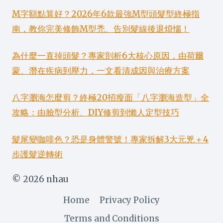
M字額點算好？2026年6款最強M型頭髮型終極指
南，教你完美修飾M型禿、告別髮線後退煩惱！
為什麼一直掉頭髮？專家剖析6大核心原因，由荷爾
蒙、潛在疾病到壓力，一文看清成因與治療方案
八字瀏海怎麼剪？終極20招瘦面「八字瀏海造型」全
攻略：由臉型分析、DIY修剪到懶人定型技巧
髮尾變咖啡色？恐是身體警號！專家拆解3大元兇＋4
步護髮逆轉術
© 2026 nhau
Home
Privacy Policy
Terms and Conditions