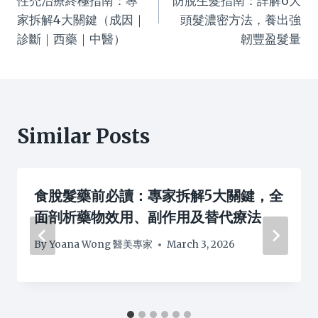
性禿治療終極指南：專
防脫生髮指南：詳解6大
家拆解4大關鍵（成因｜
頭髮濃密方法，養出強
診斷｜西藥｜中醫）
韌豐盈髮量
Similar Posts
食脫髮藥前必讀：專家拆解5大關鍵，全
面剖析藥物效用、副作用及替代療法
By
Yoana Wong 醫美專家
March 3, 2026