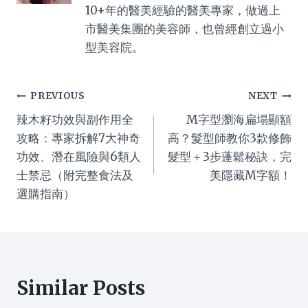
10+年的醫美經驗的醫美專家，做過上
市醫美集團的美容師，也曾經創立過小
型美容院。
Post
PREVIOUS
NEXT
辣木籽功效與副作用全
M字型瀏海扁塌顯額
navigation
攻略：專家拆解7大神奇
高？髮型師教你3款修飾
功效、潛在風險與6類人
髮型＋3步蓬鬆秘訣，完
士禁忌（附完整食法及
美隱藏M字額！
選購指南）
Similar Posts