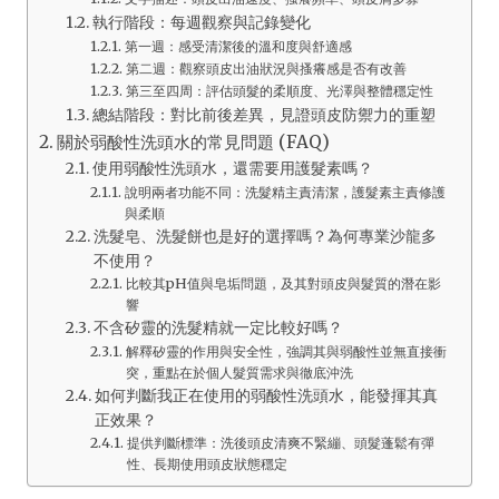
執行階段：每週觀察與記錄變化
第一週：感受清潔後的溫和度與舒適感
第二週：觀察頭皮出油狀況與搔癢感是否有改善
第三至四周：評估頭髮的柔順度、光澤與整體穩定性
總結階段：對比前後差異，見證頭皮防禦力的重塑
關於弱酸性洗頭水的常見問題 (FAQ)
使用弱酸性洗頭水，還需要用護髮素嗎？
說明兩者功能不同：洗髮精主責清潔，護髮素主責修護
與柔順
洗髮皂、洗髮餅也是好的選擇嗎？為何專業沙龍多
不使用？
比較其pH值與皂垢問題，及其對頭皮與髮質的潛在影
響
不含矽靈的洗髮精就一定比較好嗎？
解釋矽靈的作用與安全性，強調其與弱酸性並無直接衝
突，重點在於個人髮質需求與徹底沖洗
如何判斷我正在使用的弱酸性洗頭水，能發揮其真
正效果？
提供判斷標準：洗後頭皮清爽不緊繃、頭髮蓬鬆有彈
性、長期使用頭皮狀態穩定