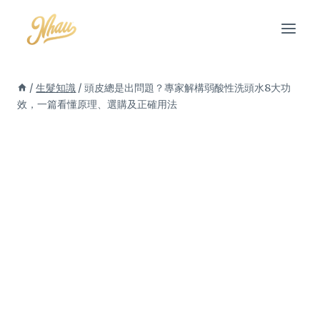
Skip
to
content
/
生髮知識
/
頭皮總是出問題？專家解構弱酸性洗頭水8大功
效，一篇看懂原理、選購及正確用法