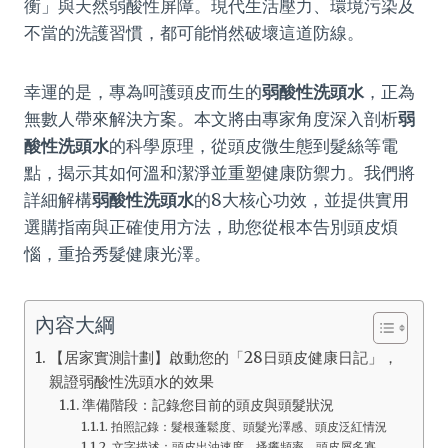
衡」與天然弱酸性屏障。現代生活壓力、環境污染及
不當的洗護習慣，都可能悄然破壞這道防線。
幸運的是，專為呵護頭皮而生的
弱酸性洗頭水
，正為
無數人帶來解決方案。本文將由專家角度深入剖析
弱
酸性洗頭水
的科學原理，從頭皮微生態到髮絲等電
點，揭示其如何溫和潔淨並重塑健康防禦力。我們將
詳細解構
弱酸性洗頭水
的8大核心功效，並提供實用
選購指南與正確使用方法，助您從根本告別頭皮煩
惱，重拾秀髮健康光澤。
內容大綱
【居家實測計劃】啟動您的「28日頭皮健康日記」，
親證弱酸性洗頭水的效果
準備階段：記錄您目前的頭皮與頭髮狀況
拍照記錄：髮根蓬鬆度、頭髮光澤感、頭皮泛紅情況
文字描述：頭皮出油速度、搔癢頻率、頭皮屑多寡