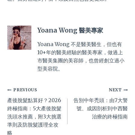
Yoana Wong 醫美專家
Yoana Wong 不是醫美醫生，但也有
10+年的醫美經驗的醫美專家，做過上
市醫美集團的美容師，也曾經創立過小
型美容院。
Post
PREVIOUS
NEXT
產後脫髮點算好？2026
告別中年禿頭：由7大警
navigation
終極指南：5大產後脫髮
號、成因剖析到中西醫
洗頭水推薦，附3大挑選
治療的終極指南
準則及防脫髮護理全攻
略