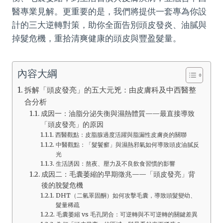
醫專業見解。更重要的是，我們將提供一套專為你設
計的三大逆轉對策，助你全面告別頭皮發炎、油膩與
掉髮危機，重拾清爽健康的頭皮與豐盈髮量。
內容大綱
拆解「頭皮發亮」的五大元兇：由皮膚科及中西醫整
合分析
成因一：油脂分泌失衡與濕熱體質——最直接導致
「頭皮發亮」的原因
西醫觀點：皮脂腺過度活躍與脂漏性皮膚炎的關聯
中醫觀點：「髮鬢癬」與濕熱邪氣如何導致頭皮油膩反
光
生活誘因：熬夜、壓力及不良飲食習慣的影響
成因二：毛囊萎縮的早期徵兆——「頭皮發亮」背
後的脫髮危機
DHT（二氫睪固酮）如何攻擊毛囊，導致頭髮變幼、
髮量稀疏
毛囊萎縮 vs 毛孔閉合：可逆轉與不可逆轉的關鍵差異