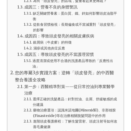
為何「頭皮發亮」的區域，髮量看起來更稀疏？
成因三：營養不良的身體警訊
缺乏關鍵營養素：蛋白質、鐵、鋅如何影響頭皮油脂平
衡
從飲食習慣檢視：長期偏食或不當減重對「頭皮發亮」
的影響
成因四：導致頭皮發亮的相關皮膚疾病
銀屑病（牛皮癬）的特徵
濕疹或其他炎症反應
成因五：導致頭皮發亮的不當護理習慣
過度清潔或使用不合適的洗護產品導致的「反應性出
油」
您的專屬3步實踐方案：逆轉「頭皮發亮」的中西醫
整合養護全攻略
第一步：西醫精準對策——從日常控油到專業醫學
治療
選擇正確的洗髮產品：針對控油、去屑、舒緩敏感的成
分建議
藥物治療選項：認識米諾地爾(Minoxidil)、非那雄胺
(Finasteride)等在治療相關脫髮問題中的作用
進階頭皮養護療程：了解生髮雷射、頭皮注射等如何改
善毛囊健康