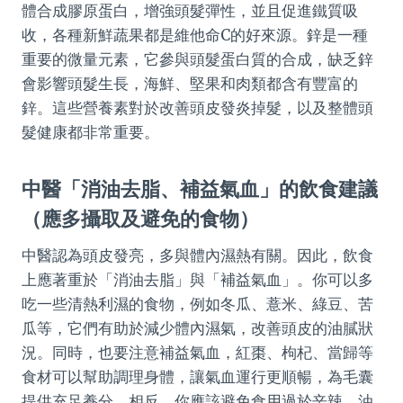
體合成膠原蛋白，增強頭髮彈性，並且促進鐵質吸
收，各種新鮮蔬果都是維他命C的好來源。鋅是一種
重要的微量元素，它參與頭髮蛋白質的合成，缺乏鋅
會影響頭髮生長，海鮮、堅果和肉類都含有豐富的
鋅。這些營養素對於改善頭皮發炎掉髮，以及整體頭
髮健康都非常重要。
中醫「消油去脂、補益氣血」的飲食建議
（應多攝取及避免的食物）
中醫認為頭皮發亮，多與體內濕熱有關。因此，飲食
上應著重於「消油去脂」與「補益氣血」。你可以多
吃一些清熱利濕的食物，例如冬瓜、薏米、綠豆、苦
瓜等，它們有助於減少體內濕氣，改善頭皮的油膩狀
況。同時，也要注意補益氣血，紅棗、枸杞、當歸等
食材可以幫助調理身體，讓氣血運行更順暢，為毛囊
提供充足養分。相反，你應該避免食用過於辛辣、油