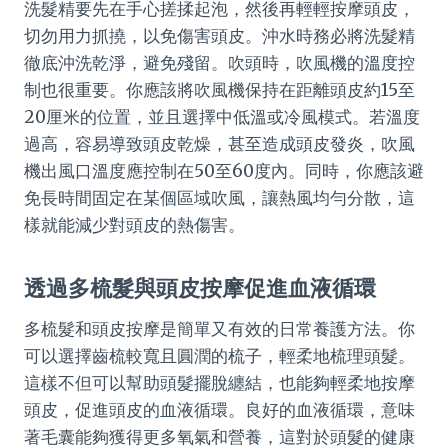
洗髮精要先在手心搓揉起泡，然後再輕輕按摩頭皮，
切勿用力抓撓，以免傷害頭皮。沖水時務必將洗髮精
徹底沖洗乾淨，避免殘留。吹頭時，吹風機的溫度控
制也很重要。你應該將吹風機保持在距離頭皮約15至
20厘米的位置，並且選擇中低溫或冷風模式。若溫度
過高，容易導致頭皮乾燥，甚至造成頭皮發炎，吹風
機出風口溫度應控制在50至60度內。同時，你應該避
免長時間固定在某個區域吹風，讓熱風均勻分散，這
樣就能減少對頭皮的熱傷害。
透過多梳髮與頭皮按摩促進血液循環
多梳髮和頭皮按摩是簡單又有效的日常養護方法。你
可以選擇齒梳較寬且圓潤的梳子，輕柔地梳理頭髮。
這樣不但可以幫助頭髮擺脫纏結，也能夠輕柔地按摩
頭皮，促進頭皮的血液循環。良好的血液循環，意味
著毛囊能夠獲得更多氧氣和營養，這對於頭髮的健康