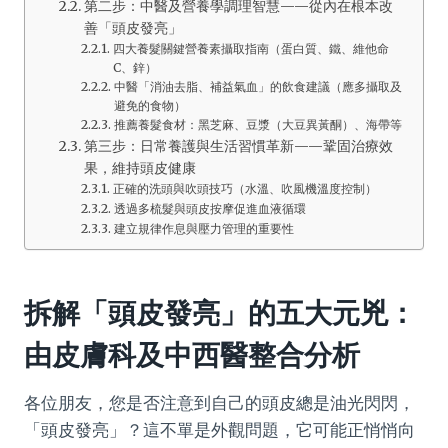
第二步：中醫及營養學調理智慧——從內在根本改
善「頭皮發亮」
四大養髮關鍵營養素攝取指南（蛋白質、鐵、維他命
C、鋅）
中醫「消油去脂、補益氣血」的飲食建議（應多攝取及
避免的食物）
推薦養髮食材：黑芝麻、豆漿（大豆異黃酮）、海帶等
第三步：日常養護與生活習慣革新——鞏固治療效
果，維持頭皮健康
正確的洗頭與吹頭技巧（水溫、吹風機溫度控制）
透過多梳髮與頭皮按摩促進血液循環
建立規律作息與壓力管理的重要性
拆解「頭皮發亮」的五大元兇：
由皮膚科及中西醫整合分析
各位朋友，您是否注意到自己的頭皮總是油光閃閃，
「頭皮發亮」？這不單是外觀問題，它可能正悄悄向