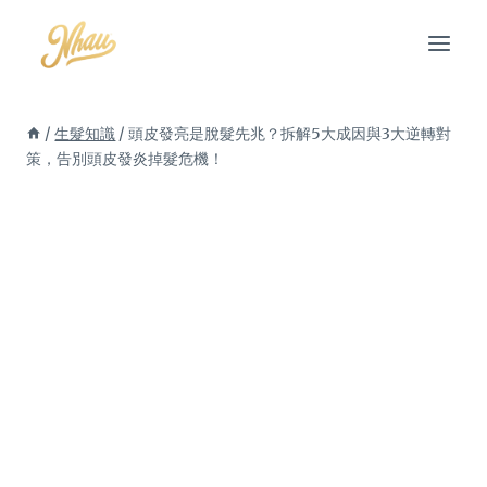
Skip
to
content
/
生髮知識
/
頭皮發亮是脫髮先兆？拆解5大成因與3大逆轉對
策，告別頭皮發炎掉髮危機！