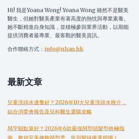
Hi! 我是Yoana Wong! Yoana Wong 雖然不是醫美
醫生，但她對醫美產業有著高度的熱忱與專業素養。
她不斷精進自身知識，並積極參與業界活動，以期能
提供消費者最專業、最客觀的醫美資訊。
合作聯絡方式：
info@nhau.hk
最新文章
兒童洗頭水邊隻好？2026年10大兒童洗頭水推介，
結合消委會報告及兒科醫生選購攻略
M字額點算好？2026年6款最強M型頭髮型終極指
南，教你完美修飾M型禿、告別髮線後退煩惱！