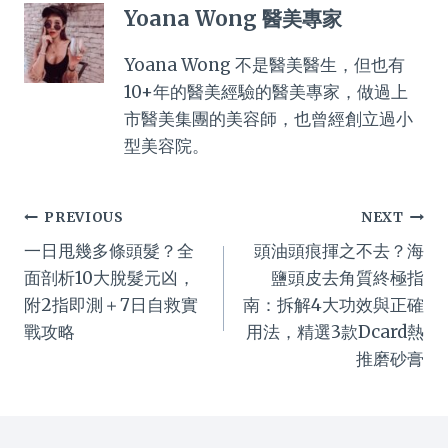
Yoana Wong 醫美專家
Yoana Wong 不是醫美醫生，但也有
10+年的醫美經驗的醫美專家，做過上
市醫美集團的美容師，也曾經創立過小
型美容院。
Post
PREVIOUS
NEXT
一日甩幾多條頭髮？全
頭油頭痕揮之不去？海
navigation
面剖析10大脫髮元凶，
鹽頭皮去角質終極指
附2指即測＋7日自救實
南：拆解4大功效與正確
戰攻略
用法，精選3款Dcard熱
推磨砂膏