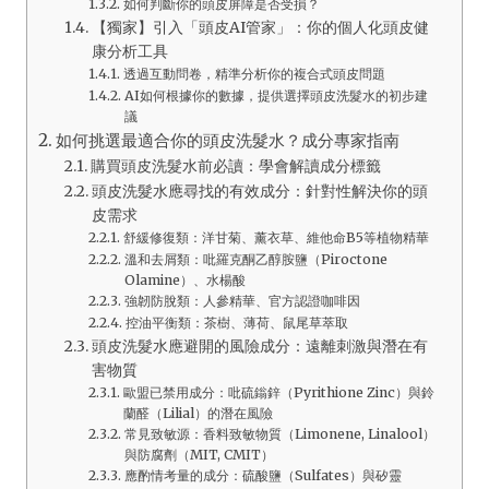
如何判斷你的頭皮屏障是否受損？
【獨家】引入「頭皮AI管家」：你的個人化頭皮健
康分析工具
透過互動問卷，精準分析你的複合式頭皮問題
AI如何根據你的數據，提供選擇頭皮洗髮水的初步建
議
如何挑選最適合你的頭皮洗髮水？成分專家指南
購買頭皮洗髮水前必讀：學會解讀成分標籤
頭皮洗髮水應尋找的有效成分：針對性解決你的頭
皮需求
舒緩修復類：洋甘菊、薰衣草、維他命B5等植物精華
溫和去屑類：吡羅克酮乙醇胺鹽（Piroctone
Olamine）、水楊酸
強韌防脫類：人參精華、官方認證咖啡因
控油平衡類：茶樹、薄荷、鼠尾草萃取
頭皮洗髮水應避開的風險成分：遠離刺激與潛在有
害物質
歐盟已禁用成分：吡硫鎓鋅（Pyrithione Zinc）與鈴
蘭醛（Lilial）的潛在風險
常見致敏源：香料致敏物質（Limonene, Linalool）
與防腐劑（MIT, CMIT）
應酌情考量的成分：硫酸鹽（Sulfates）與矽靈