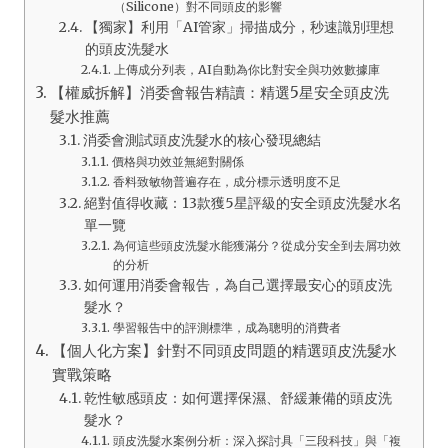
（Silicone）對不同頭皮的影響
【獨家】利用「AI管家」掃描成分，秒速識別理想
的頭皮洗髮水
上傳成分列表，AI自動為你比對安全與功效數據庫
【權威拆解】消委會報告精讀：精選5星安全頭皮洗
髮水推薦
消委會測試頭皮洗髮水的核心發現總結
價格與功效並無絕對關係
香料致敏物普遍存在，成分標示透明度不足
絕對值得收藏：13款獲5星評級的安全頭皮洗髮水名
單一覽
為何這些頭皮洗髮水能獲滿分？從成分安全到去屑功效
的分析
如何運用消委會報告，為自己選擇最安心的頭皮洗
髮水？
學習報告中的評測標準，成為聰明的消費者
【個人化方案】針對不同頭皮問題的精選頭皮洗髮水
實戰策略
乾性敏感頭皮：如何選擇保濕、舒緩兼備的頭皮洗
髮水？
頭皮洗髮水案例分析：深入探討具「三段科技」與「複