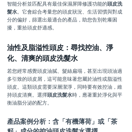
智能分析並匹配具有最佳保濕屏障修護功能的
頭皮洗
髮水
。它會綜合考量您的頭皮狀況、生活習慣與對成
分的偏好，篩選出最適合的產品，助您告別乾癢困
擾，重拾頭皮舒適感。
油性及脂溢性頭皮：尋找控油、淨
化、清爽的頭皮洗髮水
若您經常感覺頭皮油膩、髮絲扁塌，甚至出現頭油過
多引致的頭皮屑，這可能意味著您屬於油性或脂溢性
頭皮。這類頭皮需要深層潔淨，同時要有效控油，維
持頭皮清爽。選擇
頭皮洗髮水
時，應著重於淨化與平
衡油脂分泌的配方。
產品案例分析：含「有機薄荷」或「茶
籽」成分的控油頭皮洗髮水選擇