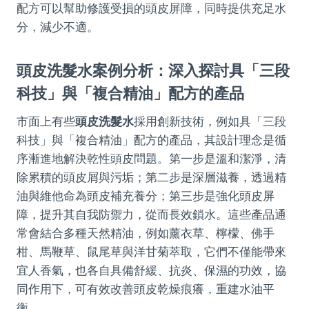
配方可以幫助修護受損的頭皮屏障，同時提供充足水
分，減少不適。
頭皮洗髮水案例分析：深入探討具「三段
科技」與「複合精油」配方的產品
市面上有些
頭皮洗髮水
採用創新技術，例如具「三段
科技」與「複合精油」配方的產品，其設計理念是循
序漸進地解決乾性頭皮問題。第一步是溫和潔淨，清
除累積的頭皮屑與污垢；第二步是深層滋養，透過精
油與維他命為頭皮補充養分；第三步是強化頭皮屏
障，提升其自我防禦力，從而長效鎖水。這些產品通
常會結合多種天然精油，例如薰衣草、檸檬、佛手
柑、馬鞭草、鼠尾草與洋甘菊萃取，它們不僅能帶來
宜人香氣，也各自具備舒緩、抗炎、保濕的功效，協
同作用下，可有效改善頭皮乾燥痕癢，重建水油平
衡。