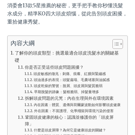
消委會13款5星推薦的秘密，更手把手教你秒懂洗髮
水成分，精準KO四大頭皮煩惱，從此告別頭皮困擾，
重拾健康秀髮。
內容大綱
了解你的頭皮類型：挑選最適合頭皮洗髮水的關鍵基
礎
你是否正受這些頭皮問題困擾？
頭皮敏感的徵兆：刺痛、痕癢、紅腫與緊繃感
頭油過多的表現：頭髮扁塌、毛囊堵塞與油膩感
頭皮乾燥的警號：脫屑、頭皮屑與髮質脆弱
早期脫髮的跡象：髮根脆弱、掉髮量增多
拆解頭皮問題的元兇：內在生理與外在環境因素
內在因素：體質、遺傳與荷爾蒙波動如何影響頭皮健康
外在因素：不當護理、化學殘留與環境污染的侵害
鞏固頭皮健康的核心：認識並修護你的「頭皮屏
障」
什麼是頭皮屏障？為何它是健康頭皮的關鍵？