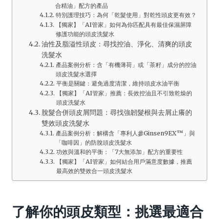
合精油」配方的產品
特別護理技巧：為何「乾髮使用」對乾性頭皮更有效？
【獨家】「AI管家」如何為你匹配具有最佳保濕屏障
修護功能的頭皮洗髮水
油性及脂溢性頭皮：尋找控油、淨化、清爽的頭皮
洗髮水
產品案例分析：含「有機薄荷」或「茶籽」成分的控油
頭皮洗髮水選擇
平衡是關鍵：避免過度清潔，維持頭皮水油平衡
【獨家】「AI管家」推薦：長效控油且不引致乾燥的
頭皮洗髮水
脫髮合併頭皮屑問題：尋找強韌髮根與去屑止癢的
雙效頭皮洗髮水
產品案例分析：解構含「專利人參Ginsen9EX™」與
「咖啡因」的防脫頭皮洗髮水
功效與溫和的平衡：「7大無添加」配方的重要性
【獨家】「AI管家」如何結合用戶滿意度數據，推薦
最高效的雙效合一頭皮洗髮水
了解你的頭皮類型：挑選最適合