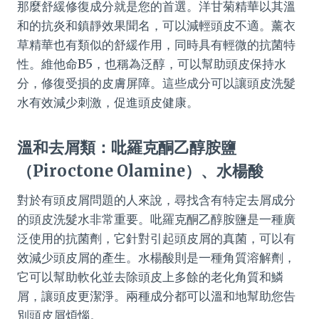
那麼舒緩修復成分就是您的首選。洋甘菊精華以其溫
和的抗炎和鎮靜效果聞名，可以減輕頭皮不適。薰衣
草精華也有類似的舒緩作用，同時具有輕微的抗菌特
性。維他命B5，也稱為泛醇，可以幫助頭皮保持水
分，修復受損的皮膚屏障。這些成分可以讓頭皮洗髮
水有效減少刺激，促進頭皮健康。
溫和去屑類：吡羅克酮乙醇胺鹽
（Piroctone Olamine）、水楊酸
對於有頭皮屑問題的人來說，尋找含有特定去屑成分
的頭皮洗髮水非常重要。吡羅克酮乙醇胺鹽是一種廣
泛使用的抗菌劑，它針對引起頭皮屑的真菌，可以有
效減少頭皮屑的產生。水楊酸則是一種角質溶解劑，
它可以幫助軟化並去除頭皮上多餘的老化角質和鱗
屑，讓頭皮更潔淨。兩種成分都可以溫和地幫助您告
別頭皮屑煩惱。