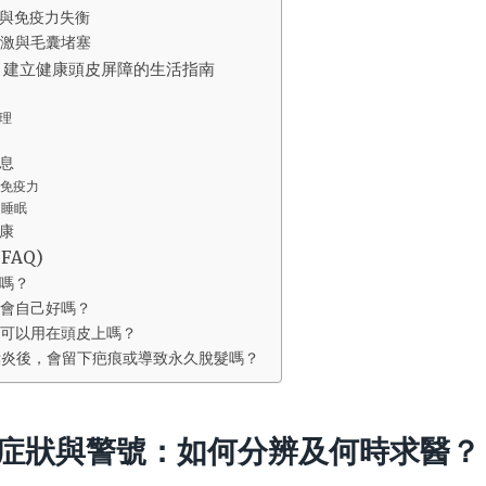
與免疫力失衡
激與毛囊堵塞
：建立健康頭皮屏障的生活指南
理
息
免疫力
足睡眠
康
FAQ)
嗎？
會自己好嗎？
可以用在頭皮上嗎？
囊炎後，會留下疤痕或導致永久脫髮嗎？
症狀與警號：如何分辨及何時求醫？