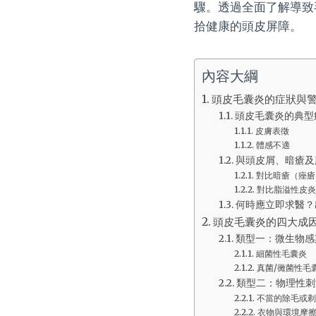
驟。透過全面了解導致
拾健康的頭皮屏障。
內容大綱
頭皮毛囊炎的症狀與
頭皮毛囊炎的典型
皮膚表徵
體感不適
與頭皮屑、暗瘡及
對比暗瘡（痤瘡
對比脂溢性皮炎
何時應立即求醫？
頭皮毛囊炎的四大成
類型一：微生物感染
細菌性毛囊炎
真菌/黴菌性毛囊
類型二：物理性刺
不當的除毛或剃
衣物與環境摩