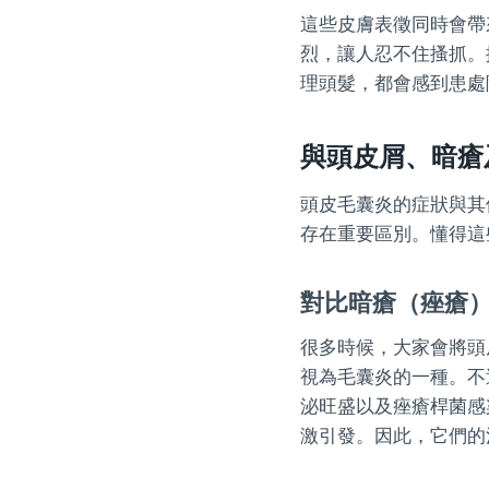
這些皮膚表徵同時會帶
烈，讓人忍不住搔抓。
理頭髮，都會感到患處
與頭皮屑、暗瘡
頭皮毛囊炎的症狀與其
存在重要區別。懂得這
對比暗瘡（痤瘡
很多時候，大家會將頭
視為毛囊炎的一種。不
泌旺盛以及痤瘡桿菌感
激引發。因此，它們的