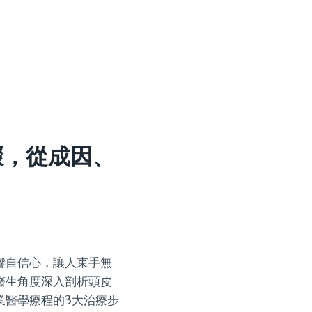
驟，從成因、
響自信心，讓人束手無
醫生角度深入剖析頭皮
業醫學療程的3大治療步