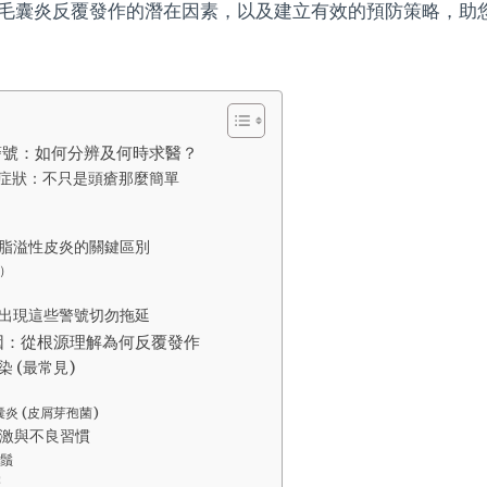
毛囊炎反覆發作的潛在因素，以及建立有效的預防策略，助
警號：如何分辨及何時求醫？
症狀：不只是頭瘡那麼簡單
脂溢性皮炎的關鍵區別
）
出現這些警號切勿拖延
因：從根源理解為何反覆發作
 (最常見)
炎 (皮屑芽孢菌)
激與不良習慣
鬚
擦