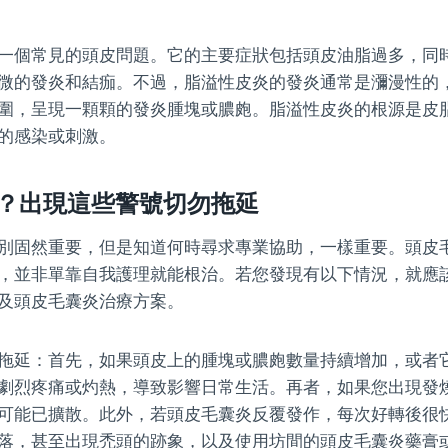
一個常見的頭皮問題。它的主要症狀包括頭皮油脂過多，同
微的發炎和結痂。不過，脂溢性皮炎的發炎通常是瀰漫性的
圍，呈現一顆顆的發炎腫塊或膿皰。脂溢性皮炎的根源是皮
的感染或刺激。
？出現這些警號切勿拖延
別固然重要，但是知道何時尋求專業協助，一樣重要。頭皮
，並非單靠自我護理就能根治。若您發現有以下情況，就應
及頭皮毛囊炎治療方案。
拖延：首先，如果頭皮上的腫塊或膿皰數量持續增加，或者
劇烈疼痛或灼熱，導致影響日常生活。再者，如果您出現發
可能已擴散。此外，若頭皮毛囊炎反覆發作，每次好轉後很
落，甚至出現禿頭的跡象，以及使用坊間的頭皮毛囊炎藥膏